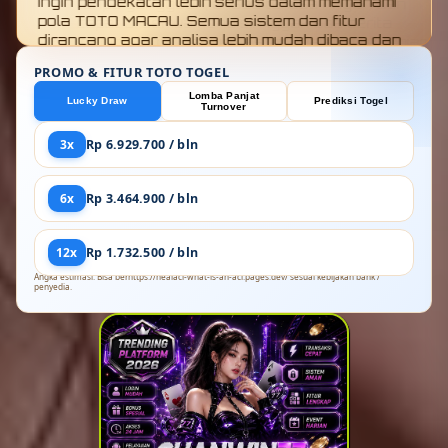
yang bikin bingung. CUANWIN77 kasih jalur
akses langsung ke sistem utama tanpa ribet.
Semua transparan, jelas, dan aman buat
pengguna yang pengen masuk ke platform
PROMO & FITUR TOTO TOGEL
tanpa distraksi.
Lomba Panjat
Lucky Draw
Prediksi Togel
Turnover
3x
Rp 6.929.700 / bln
6x
Rp 3.464.900 / bln
12x
Rp 1.732.500 / bln
Angka estimasi. Bisa berhttps://healacl-what-is-an-acl.pages.dev/ sesuai kebijakan bank /
penyedia.