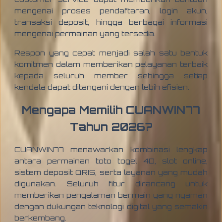
mengenai proses pendaftaran, login akun,
transaksi deposit, hingga berbagai informasi
mengenai permainan yang tersedia.
Respon yang cepat menjadi salah satu bentuk
komitmen dalam memberikan pelayanan terbaik
kepada seluruh member sehingga setiap
kendala dapat ditangani dengan lebih efisien.
Mengapa Memilih CUANWIN77
Tahun 2026?
CUANWIN77 menawarkan kombinasi lengkap
antara permainan toto togel 4D, slot online,
sistem deposit QRIS, serta layanan yang mudah
digunakan. Seluruh fitur dirancang untuk
memberikan pengalaman bermain yang nyaman
dengan dukungan teknologi digital yang semakin
berkembang.