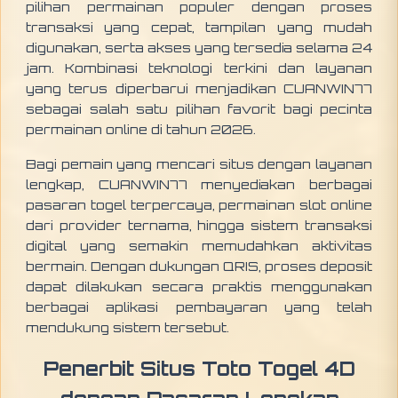
pilihan permainan populer dengan proses
transaksi yang cepat, tampilan yang mudah
digunakan, serta akses yang tersedia selama 24
jam. Kombinasi teknologi terkini dan layanan
yang terus diperbarui menjadikan CUANWIN77
sebagai salah satu pilihan favorit bagi pecinta
permainan online di tahun 2026.
Bagi pemain yang mencari situs dengan layanan
lengkap, CUANWIN77 menyediakan berbagai
pasaran togel terpercaya, permainan slot online
dari provider ternama, hingga sistem transaksi
digital yang semakin memudahkan aktivitas
bermain. Dengan dukungan QRIS, proses deposit
dapat dilakukan secara praktis menggunakan
berbagai aplikasi pembayaran yang telah
mendukung sistem tersebut.
Penerbit Situs Toto Togel 4D