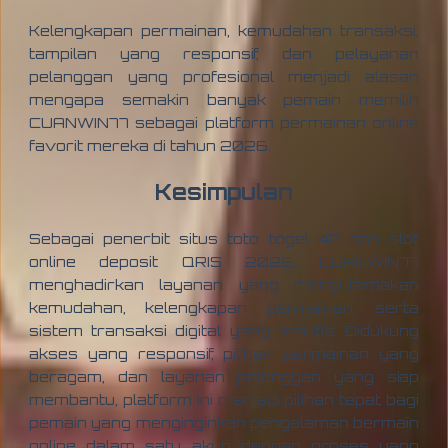
Kelengkapan permainan, kemudahan transaksi,
tampilan yang responsif, dan pelayanan
pelanggan yang profesional menjadi alasan
mengapa semakin banyak pemain memilih
CUANWIN77 sebagai platform permainan online
favorit mereka di tahun 2026.
Kesimpulan
Sebagai penerbit situs toto togel 4D dan slot
online deposit QRIS 2026, CUANWIN77
menghadirkan layanan yang mengutamakan
kemudahan, kelengkapan permainan, serta
sistem transaksi digital yang praktis. Didukung
akses yang responsif, pilihan permainan yang
beragam, dan layanan pelanggan yang siap
membantu, platform ini menjadi pilihan tepat bagi
pemain yang menginginkan pengalaman bermain
online dalam satu akun dengan proses yang