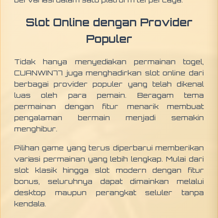
Slot Online dengan Provider
Populer
Tidak hanya menyediakan permainan togel,
CUANWIN77 juga menghadirkan slot online dari
berbagai provider populer yang telah dikenal
luas oleh para pemain. Beragam tema
permainan dengan fitur menarik membuat
pengalaman bermain menjadi semakin
menghibur.
Pilihan game yang terus diperbarui memberikan
variasi permainan yang lebih lengkap. Mulai dari
slot klasik hingga slot modern dengan fitur
bonus, seluruhnya dapat dimainkan melalui
desktop maupun perangkat seluler tanpa
kendala.