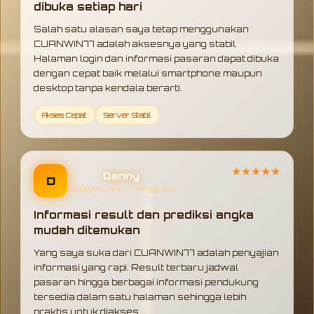
dibuka setiap hari
Salah satu alasan saya tetap menggunakan
CUANWIN77 adalah aksesnya yang stabil.
Halaman login dan informasi pasaran dapat dibuka
dengan cepat baik melalui smartphone maupun
desktop tanpa kendala berarti.
Akses Cepat
Server Stabil
★★★★★
Denny
D
Pengguna Lama • 1 minggu lalu
Informasi result dan prediksi angka
mudah ditemukan
Yang saya suka dari CUANWIN77 adalah penyajian
informasi yang rapi. Result terbaru jadwal
pasaran hingga berbagai informasi pendukung
tersedia dalam satu halaman sehingga lebih
praktis untuk diakses.