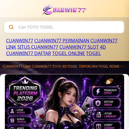
CUANWIN77
CUANWIN77 PERMAINAN
CUANWIN77
LINK
SITUS CUANWIN77
CUANWIN77 SLOT
4D
CUANWIN77 DAFTAR
TOGEL ONLINE
TOGEL
CUANWIN77
/
LINK CUANWIN77
/
TOTO 4D
/
TOGEL TERPERCAYA
/
TOGEL RESMI
/
CUANWIN77 | Alternatif Bandar Toto Online Terpercaya Dengan Result Tercepat