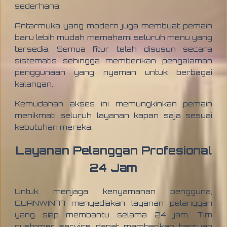
sederhana.
Antarmuka yang modern juga membuat pemain
baru lebih mudah memahami seluruh menu yang
tersedia. Semua fitur telah disusun secara
sistematis sehingga memberikan pengalaman
penggunaan yang nyaman untuk berbagai
kalangan.
Kemudahan akses ini memungkinkan pemain
menikmati seluruh layanan kapan saja sesuai
kebutuhan mereka.
Layanan Pelanggan Profesional
24 Jam
Untuk menjaga kenyamanan pengguna,
CUANWIN77 menyediakan layanan pelanggan
yang siap membantu selama 24 jam. Tim
customer service dapat memberikan bantuan