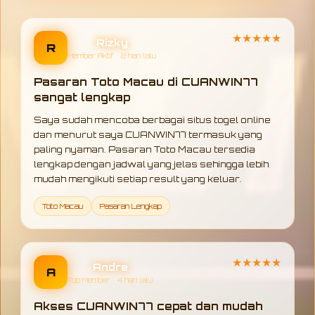
★★★★★
Rizky
R
Member Aktif • 2 hari lalu
Pasaran Toto Macau di CUANWIN77
sangat lengkap
Saya sudah mencoba berbagai situs togel online
dan menurut saya CUANWIN77 termasuk yang
paling nyaman. Pasaran Toto Macau tersedia
lengkap dengan jadwal yang jelas sehingga lebih
mudah mengikuti setiap result yang keluar.
Toto Macau
Pasaran Lengkap
★★★★★
Andre
A
Top Member • 4 hari lalu
Akses CUANWIN77 cepat dan mudah