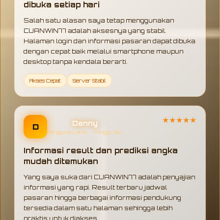
dibuka setiap hari
Salah satu alasan saya tetap menggunakan
CUANWIN77 adalah aksesnya yang stabil.
Halaman login dan informasi pasaran dapat dibuka
dengan cepat baik melalui smartphone maupun
desktop tanpa kendala berarti.
Akses Cepat
Server Stabil
★★★★★
Denny
D
Pengguna Lama • 1 minggu lalu
Informasi result dan prediksi angka
mudah ditemukan
Yang saya suka dari CUANWIN77 adalah penyajian
informasi yang rapi. Result terbaru jadwal
pasaran hingga berbagai informasi pendukung
tersedia dalam satu halaman sehingga lebih
praktis untuk diakses.