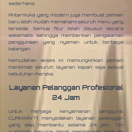
sederhana.
Antarmuka yang modern juga membuat pemain
baru lebih mudah memahami seluruh menu yang
tersedia. Semua fitur telah disusun secara
sistematis sehingga memberikan pengalaman
penggunaan yang nyaman untuk berbagai
kalangan.
Kemudahan akses ini memungkinkan pemain
menikmati seluruh layanan kapan saja sesuai
kebutuhan mereka.
Layanan Pelanggan Profesional
24 Jam
Untuk menjaga kenyamanan pengguna,
CUANWIN77 menyediakan layanan pelanggan
yang siap membantu selama 24 jam. Tim
customer service dapat memberikan bantuan