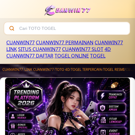
CUANWIN77
CUANWIN77 PERMAINAN
CUANWIN77
LINK
SITUS CUANWIN77
CUANWIN77 SLOT
4D
CUANWIN77 DAFTAR
TOGEL ONLINE
TOGEL
CUANWIN77
/
LINK CUANWIN77
/
TOTO 4D
/
TOGEL TERPERCAYA
/
TOGEL RESMI
/
CUANWIN77 | Alternatif Bandar Toto Online Terpercaya Dengan Result Tercepat