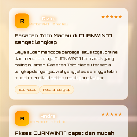
★★★★★
Rizky
R
Member Aktif • 2 hari lalu
Pasaran Toto Macau di CUANWIN77
sangat lengkap
Saya sudah mencoba berbagai situs togel online
dan menurut saya CUANWIN77 termasuk yang
paling nyaman. Pasaran Toto Macau tersedia
lengkap dengan jadwal yang jelas sehingga lebih
mudah mengikuti setiap result yang keluar.
Toto Macau
Pasaran Lengkap
★★★★★
Andre
A
Top Member • 4 hari lalu
Akses CUANWIN77 cepat dan mudah