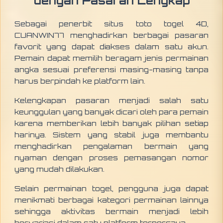
dengan Pasaran Lengkap
Sebagai penerbit situs toto togel 4D,
CUANWIN77 menghadirkan berbagai pasaran
favorit yang dapat diakses dalam satu akun.
Pemain dapat memilih beragam jenis permainan
angka sesuai preferensi masing-masing tanpa
harus berpindah ke platform lain.
Kelengkapan pasaran menjadi salah satu
keunggulan yang banyak dicari oleh para pemain
karena memberikan lebih banyak pilihan setiap
harinya. Sistem yang stabil juga membantu
menghadirkan pengalaman bermain yang
nyaman dengan proses pemasangan nomor
yang mudah dilakukan.
Selain permainan togel, pengguna juga dapat
menikmati berbagai kategori permainan lainnya
sehingga aktivitas bermain menjadi lebih
bervariasi dalam satu platform terpercaya.