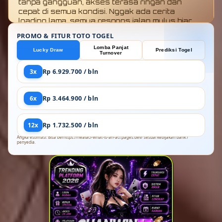
yang bikin bingung. CUANWIN77 kasih jalur
akses langsung ke sistem utama tanpa ribet.
Semua transparan, jelas, dan aman buat
pengguna yang pengen masuk ke platform
PROMO & FITUR TOTO TOGEL
tanpa distraksi.
Lomba Panjat
Lucky Draw
Prediksi Togel
Turnover
3x
Rp 6.929.700 / bln
6x
Rp 3.464.900 / bln
12x
Rp 1.732.500 / bln
Angka estimasi. Bisa berhttps://healacl-what-is-an-acl.pages.dev/ sesuai kebijakan bank /
penyedia.