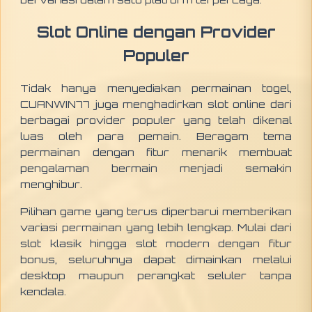
Slot Online dengan Provider
Populer
Tidak hanya menyediakan permainan togel,
CUANWIN77 juga menghadirkan slot online dari
berbagai provider populer yang telah dikenal
luas oleh para pemain. Beragam tema
permainan dengan fitur menarik membuat
pengalaman bermain menjadi semakin
menghibur.
Pilihan game yang terus diperbarui memberikan
variasi permainan yang lebih lengkap. Mulai dari
slot klasik hingga slot modern dengan fitur
bonus, seluruhnya dapat dimainkan melalui
desktop maupun perangkat seluler tanpa
kendala.