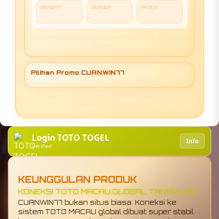
BENEFIT
DEPOSIT
AKSES
-
-
-
HOT! Bonus menarik permainan seru khusus untuk pemain baru
CUANWIN77.
Pilihan Promo CUANWIN77
CUANWIN77 menghadirkan bonus menarik akses cepat dan
permainan seru untuk pemain baru.
Login TOTO TOGEL
Info
Verified
KEUNGGULAN PRODUK
AKSES RESMI TANPA ARAH
MEMBINGUNGKAN
Nggak ada link berputar atau halaman aneh