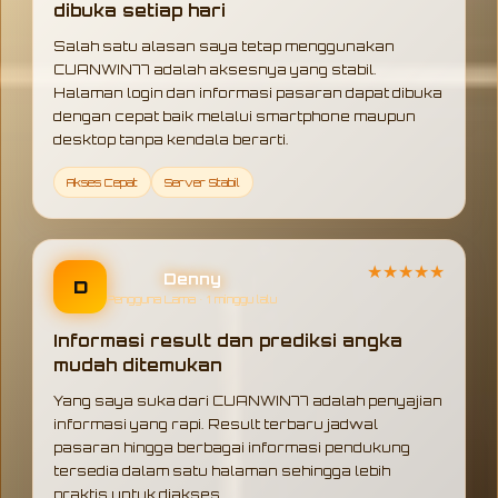
dibuka setiap hari
Salah satu alasan saya tetap menggunakan
CUANWIN77 adalah aksesnya yang stabil.
Halaman login dan informasi pasaran dapat dibuka
dengan cepat baik melalui smartphone maupun
desktop tanpa kendala berarti.
Akses Cepat
Server Stabil
★★★★★
Denny
D
Pengguna Lama • 1 minggu lalu
Informasi result dan prediksi angka
mudah ditemukan
Yang saya suka dari CUANWIN77 adalah penyajian
informasi yang rapi. Result terbaru jadwal
pasaran hingga berbagai informasi pendukung
tersedia dalam satu halaman sehingga lebih
praktis untuk diakses.