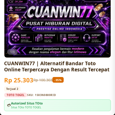
1/6
CUANWIN77 | Alternatif Bandar Toto
Online Terpercaya Dengan Result Tercepat
Rp 25.303
Rp 100.303
-95%
Terjual 2
TOTO TOGEL
SKU:
1S83N0880RID
Autorized Situs TOto
💳
Situs TOto TOTO TOGEL