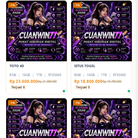
-1%
-1%
TOTO 4D
SITUS TOGEL
R7AI
|
16GB
|
1TB
|
RTX5060
R5AI
|
16GB
|
1TB
|
RTX5060
Rp 23.600.000
Rp 18.800.000
Rp 21.399.000
Rp 19.799.000
Terjual 6
Terjual 5
-1%
-1%