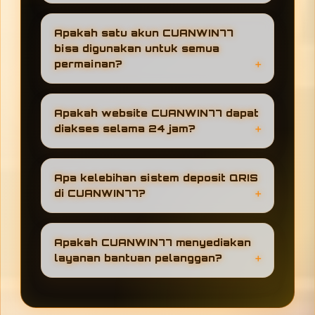
Apakah satu akun CUANWIN77
bisa digunakan untuk semua
permainan?
Apakah website CUANWIN77 dapat
diakses selama 24 jam?
Apa kelebihan sistem deposit QRIS
di CUANWIN77?
Apakah CUANWIN77 menyediakan
layanan bantuan pelanggan?