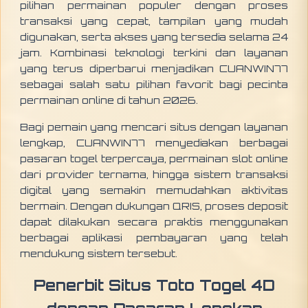
pilihan permainan populer dengan proses
transaksi yang cepat, tampilan yang mudah
digunakan, serta akses yang tersedia selama 24
jam. Kombinasi teknologi terkini dan layanan
yang terus diperbarui menjadikan CUANWIN77
sebagai salah satu pilihan favorit bagi pecinta
permainan online di tahun 2026.
Bagi pemain yang mencari situs dengan layanan
lengkap, CUANWIN77 menyediakan berbagai
pasaran togel terpercaya, permainan slot online
dari provider ternama, hingga sistem transaksi
digital yang semakin memudahkan aktivitas
bermain. Dengan dukungan QRIS, proses deposit
dapat dilakukan secara praktis menggunakan
berbagai aplikasi pembayaran yang telah
mendukung sistem tersebut.
Penerbit Situs Toto Togel 4D