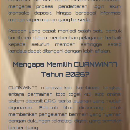
mengenai proses pendaftaran, login akun,
transaksi deposit, hingga berbagai informasi
mengenai permainan yang tersedia.
Respon yang cepat menjadi salah satu bentuk
komitmen dalam memberikan pelayanan terbaik
kepada seluruh member sehingga setiap
kendala dapat ditangani dengan lebih efisien.
Mengapa Memilih CUANWIN77
Tahun 2026?
CUANWIN77 menawarkan kombinasi lengkap
antara permainan toto togel 4D, slot online,
sistem deposit QRIS, serta layanan yang mudah
digunakan. Seluruh fitur dirancang untuk
memberikan pengalaman bermain yang nyaman
dengan dukungan teknologi digital yang semakin
berkembang.