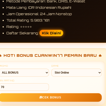
Metode Pembayaran: Bank, QRIS, E-Wallet
Mata Uang: IDR (Indonesian Rupiah)
Jam Operasional: 24 Jam Nonstop
Total Rating: 5.983.781
Rating: ⭐⭐⭐⭐⭐
Daftar Sekarang:
Klik Disini
🔥 HOT! BONUS CUANWIN77 PEMAIN BARU 🔥
PROMO
GAME
MIN RATING
🎁
CEK BONUS