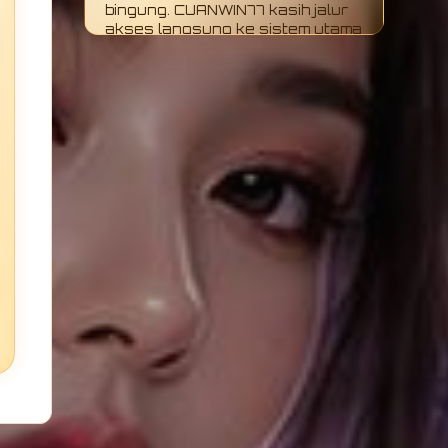
responsif. Begitu transaksi
masuk, proses langsung
berjalan tanpa delay yang bikin
emosi. Semua dibuat efisien
supaya aktivitas tetap lancar
tanpa gangguan teknis.