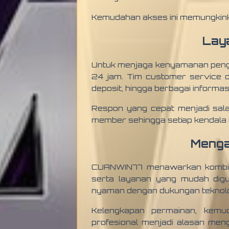
Kemudahan akses ini memungkink
Lay
Untuk menjaga kenyamanan peng
24 jam. Tim customer service d
deposit, hingga berbagai informa
Respon yang cepat menjadi sal
member sehingga setiap kendala da
Menga
CUANWIN77 menawarkan kombinasi
serta layanan yang mudah digu
nyaman dengan dukungan teknolog
Kelengkapan permainan, kemud
profesional menjadi alasan me