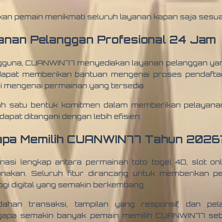
an pemain menikmati seluruh layanan kapan saja sesua
anan Pelanggan Profesional 24 Jam
guna, CUANWIN77 menyediakan layanan pelanggan ya
apat memberikan bantuan mengenai proses pendaftara
si mengenai permainan yang tersedia.
ah satu bentuk komitmen dalam memberikan pelayanan
pat ditangani dengan lebih efisien.
pa Memilih CUANWIN77 Tahun 2026
 lengkap antara permainan toto togel 4D, slot onli
nakan. Seluruh fitur dirancang untuk memberikan 
i digital yang semakin berkembang.
ahan transaksi, tampilan yang responsif, dan pe
ngapa semakin banyak pemain memilih CUANWIN77 seb