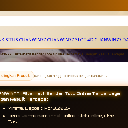
NK
SITUS CUANWIN77
CUANWIN77 SLOT
4D
CUANWIN77 DA
WIN77 | Alternatif Bandar Toto Online Terpercaya Dengan Result Tercepat
ndingkan Produk
Bandingkan hingga 5 produk dengan bantuan AI
NWIN77 | Alternatif Bandar Toto Online Terpercaya
gan Result Tercepat
Minimal Deposit: Rp.10.000,-
Jenis Permainan: Togel Online, Slot Online, Live
Casino