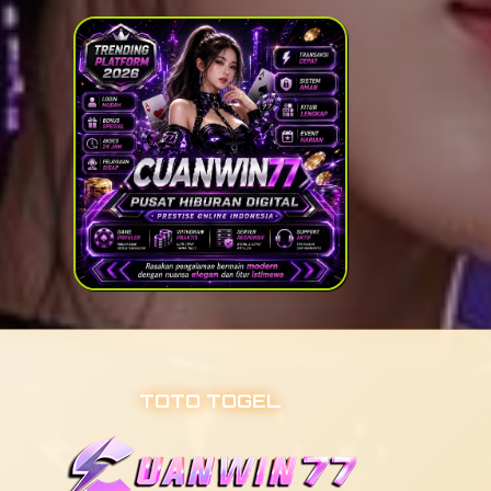
TOTO TOGEL