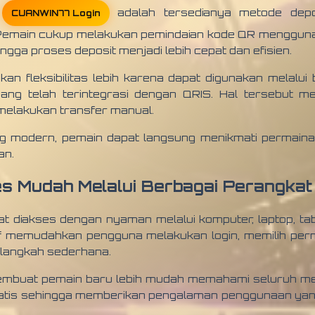
a
adalah tersedianya metode dep
CUANWIN77 Login
Pemain cukup melakukan pemindaian kode QR mengguna
gga proses deposit menjadi lebih cepat dan efisien.
n fleksibilitas lebih karena dapat digunakan melalui
yang telah terintegrasi dengan QRIS. Hal tersebut 
 melakukan transfer manual.
 modern, pemain dapat langsung menikmati permainan
an.
s Mudah Melalui Berbagai Perangkat
 diakses dengan nyaman melalui komputer, laptop, ta
f memudahkan pengguna melakukan login, memilih per
 langkah sederhana.
mbuat pemain baru lebih mudah memahami seluruh me
tematis sehingga memberikan pengalaman penggunaan ya