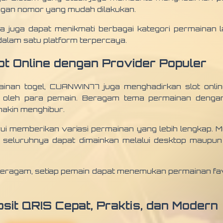
an nomor yang mudah dilakukan.
a juga dapat menikmati berbagai kategori permainan l
 dalam satu platform terpercaya.
ot Online dengan Provider Populer
nan togel, CUANWIN77 juga menghadirkan slot online
as oleh para pemain. Beragam tema permainan denga
akin menghibur.
ui memberikan variasi permainan yang lebih lengkap. Mul
, seluruhnya dapat dimainkan melalui desktop maupun
beragam, setiap pemain dapat menemukan permainan fav
sit QRIS Cepat, Praktis, dan Modern