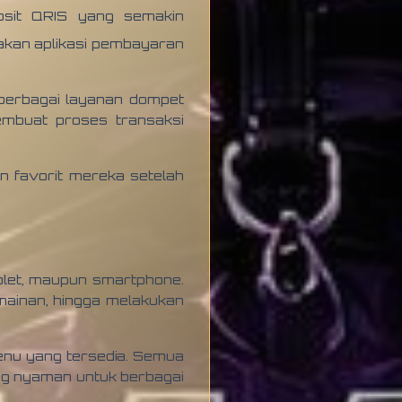
osit QRIS yang semakin
kan aplikasi pembayaran
 berbagai layanan dompet
membuat proses transaksi
 favorit mereka setelah
blet, maupun smartphone.
mainan, hingga melakukan
nu yang tersedia. Semua
ng nyaman untuk berbagai