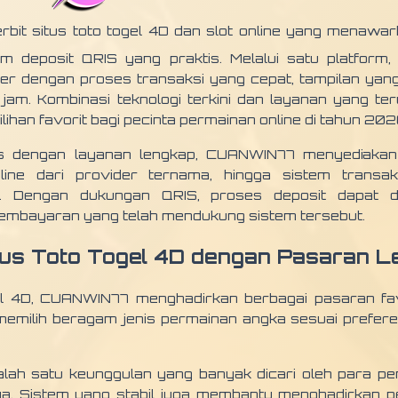
rbit situs toto togel 4D dan slot online yang menaw
 deposit QRIS yang praktis. Melalui satu platform,
ler dengan proses transaksi yang cepat, tampilan yan
am. Kombinasi teknologi terkini dan layanan yang ter
ihan favorit bagi pecinta permainan online di tahun 202
us dengan layanan lengkap, CUANWIN77 menyediakan
line dari provider ternama, hingga sistem transak
. Dengan dukungan QRIS, proses deposit dapat di
pembayaran yang telah mendukung sistem tersebut.
itus Toto Togel 4D dengan Pasaran 
gel 4D, CUANWIN77 menghadirkan berbagai pasaran fa
memilih beragam jenis permainan angka sesuai prefer
lah satu keunggulan yang banyak dicari oleh para p
rinya. Sistem yang stabil juga membantu menghadirkan