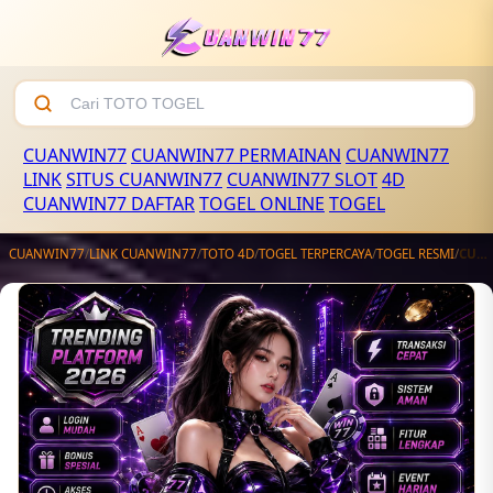
CUANWIN77
CUANWIN77 PERMAINAN
CUANWIN77
LINK
SITUS CUANWIN77
CUANWIN77 SLOT
4D
CUANWIN77 DAFTAR
TOGEL ONLINE
TOGEL
CUANWIN77
/
LINK CUANWIN77
/
TOTO 4D
/
TOGEL TERPERCAYA
/
TOGEL RESMI
/
CUANWIN77 | Alternatif Bandar Toto Online Terpercaya Dengan Result Tercepat