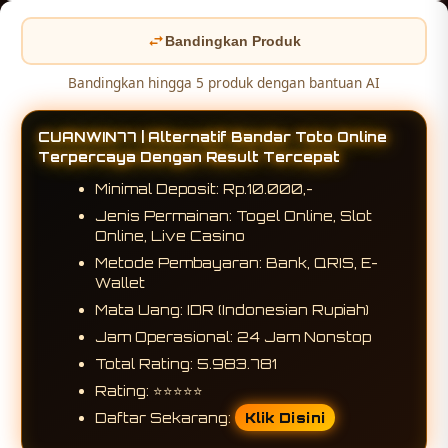
Bandingkan Produk
Bandingkan hingga 5 produk dengan bantuan AI
CUANWIN77 | Alternatif Bandar Toto Online
Terpercaya Dengan Result Tercepat
Minimal Deposit: Rp.10.000,-
Jenis Permainan: Togel Online, Slot
Online, Live Casino
Metode Pembayaran: Bank, QRIS, E-
Wallet
Mata Uang: IDR (Indonesian Rupiah)
Jam Operasional: 24 Jam Nonstop
Total Rating: 5.983.781
Rating: ⭐⭐⭐⭐⭐
Daftar Sekarang:
Klik Disini