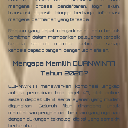
mengenai proses pendaftaran, login akun,
transaksi deposit, hingga berbagai informasi
mengenai permainan yang tersedia.
Respon yang cepat menjadi salah satu bentuk
komitmen dalam memberikan pelayanan terbaik
kepada seluruh member sehingga setiap
kendala dapat ditangani dengan lebih efisien.
Mengapa Memilih CUANWIN77
Tahun 2026?
CUANWIN77 menawarkan kombinasi lengkap
antara permainan toto togel 4D, slot online,
sistem deposit QRIS, serta layanan yang mudah
digunakan. Seluruh fitur dirancang untuk
memberikan pengalaman bermain yang nyaman
dengan dukungan teknologi digital yang semakin
berkembang.