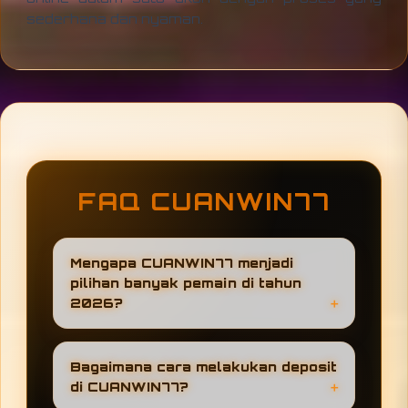
sederhana dan nyaman.
FAQ CUANWIN77
Mengapa CUANWIN77 menjadi
pilihan banyak pemain di tahun
2026?
Bagaimana cara melakukan deposit
di CUANWIN77?