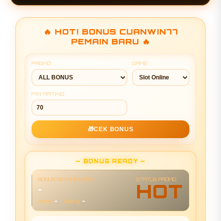
🔥 HOT! BONUS CUANWIN77
PEMAIN BARU 🔥
PROMO
GAME
MIN RATING
🎁
CEK BONUS
— BONUS READY —
BONUS REKOMENDASI
STATUS PROMO
HOT
-
-
-
Game:
Rating: