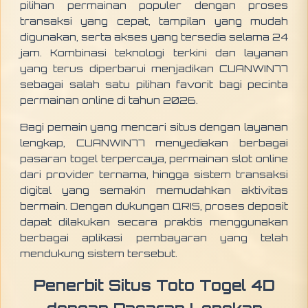
pilihan permainan populer dengan proses
transaksi yang cepat, tampilan yang mudah
digunakan, serta akses yang tersedia selama 24
jam. Kombinasi teknologi terkini dan layanan
yang terus diperbarui menjadikan CUANWIN77
sebagai salah satu pilihan favorit bagi pecinta
permainan online di tahun 2026.
Bagi pemain yang mencari situs dengan layanan
lengkap, CUANWIN77 menyediakan berbagai
pasaran togel terpercaya, permainan slot online
dari provider ternama, hingga sistem transaksi
digital yang semakin memudahkan aktivitas
bermain. Dengan dukungan QRIS, proses deposit
dapat dilakukan secara praktis menggunakan
berbagai aplikasi pembayaran yang telah
mendukung sistem tersebut.
Penerbit Situs Toto Togel 4D