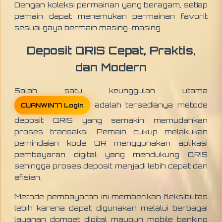
Dengan koleksi permainan yang beragam, setiap
pemain dapat menemukan permainan favorit
sesuai gaya bermain masing-masing.
Deposit QRIS Cepat, Praktis,
dan Modern
Salah satu keunggulan utama
adalah tersedianya metode
CUANWIN77 Login
deposit QRIS yang semakin memudahkan
proses transaksi. Pemain cukup melakukan
pemindaian kode QR menggunakan aplikasi
pembayaran digital yang mendukung QRIS
sehingga proses deposit menjadi lebih cepat dan
efisien.
Metode pembayaran ini memberikan fleksibilitas
lebih karena dapat digunakan melalui berbagai
layanan dompet digital maupun mobile banking