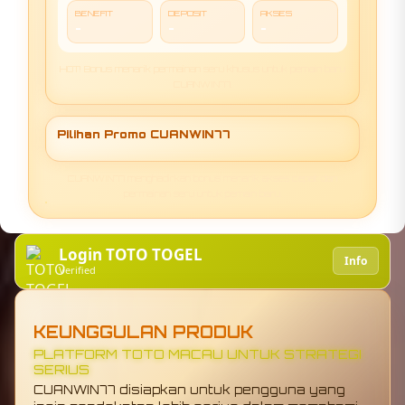
BENEFIT
DEPOSIT
AKSES
-
-
-
HOT! Bonus menarik permainan seru khusus untuk pemain baru
CUANWIN77.
Pilihan Promo CUANWIN77
CUANWIN77 menghadirkan bonus menarik akses cepat dan
permainan seru untuk pemain baru.
Login TOTO TOGEL
Info
Verified
KEUNGGULAN PRODUK
KONEKSI TOTO MACAU GLOBAL TANPA LAG
CUANWIN77 bukan situs biasa. Koneksi ke
sistem TOTO MACAU global dibuat super stabil