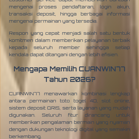
mengenai proses pendaftaran, login akun,
transaksi deposit, hingga berbagai informasi
mengenai permainan yang tersedia.
Respon yang cepat menjadi salah satu bentuk
komitmen dalam memberikan pelayanan terbaik
kepada seluruh member sehingga setiap
kendala dapat ditangani dengan lebih efisien.
Mengapa Memilih CUANWIN77
Tahun 2026?
CUANWIN77 menawarkan kombinasi lengkap
antara permainan toto togel 4D, slot online,
sistem deposit QRIS, serta layanan yang mudah
digunakan. Seluruh fitur dirancang untuk
memberikan pengalaman bermain yang nyaman
dengan dukungan teknologi digital yang semakin
berkembang.