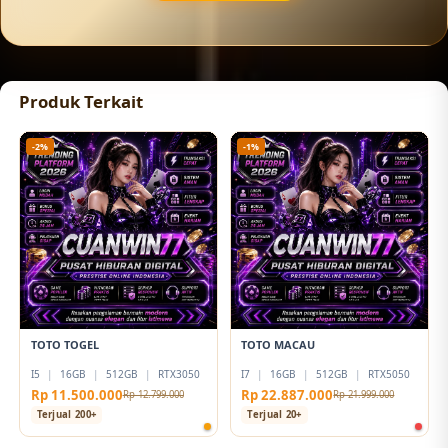
Produk Terkait
-2%
-1%
TOTO TOGEL
TOTO MACAU
I5
|
16GB
|
512GB
|
RTX3050
I7
|
16GB
|
512GB
|
RTX5050
Rp 11.500.000
Rp 22.887.000
Rp 12.799.000
Rp 21.999.000
Terjual 200+
Terjual 20+