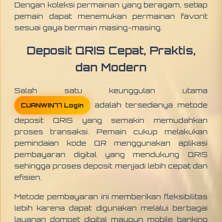
Dengan koleksi permainan yang beragam, setiap
pemain dapat menemukan permainan favorit
sesuai gaya bermain masing-masing.
Deposit QRIS Cepat, Praktis,
dan Modern
Salah satu keunggulan utama
adalah tersedianya metode
CUANWIN77 Login
deposit QRIS yang semakin memudahkan
proses transaksi. Pemain cukup melakukan
pemindaian kode QR menggunakan aplikasi
pembayaran digital yang mendukung QRIS
sehingga proses deposit menjadi lebih cepat dan
efisien.
Metode pembayaran ini memberikan fleksibilitas
lebih karena dapat digunakan melalui berbagai
layanan dompet digital maupun mobile banking