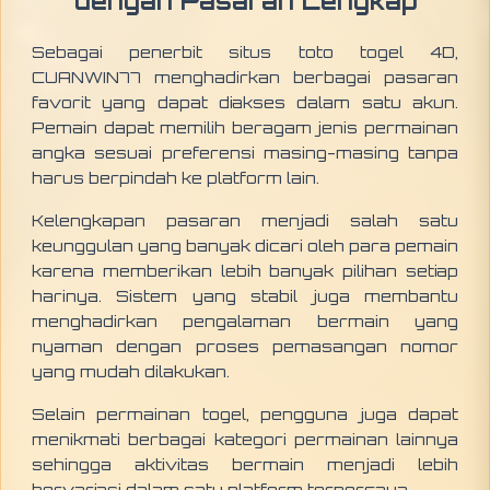
dengan Pasaran Lengkap
Sebagai penerbit situs toto togel 4D,
CUANWIN77 menghadirkan berbagai pasaran
favorit yang dapat diakses dalam satu akun.
Pemain dapat memilih beragam jenis permainan
angka sesuai preferensi masing-masing tanpa
harus berpindah ke platform lain.
Kelengkapan pasaran menjadi salah satu
keunggulan yang banyak dicari oleh para pemain
karena memberikan lebih banyak pilihan setiap
harinya. Sistem yang stabil juga membantu
menghadirkan pengalaman bermain yang
nyaman dengan proses pemasangan nomor
yang mudah dilakukan.
Selain permainan togel, pengguna juga dapat
menikmati berbagai kategori permainan lainnya
sehingga aktivitas bermain menjadi lebih
bervariasi dalam satu platform terpercaya.