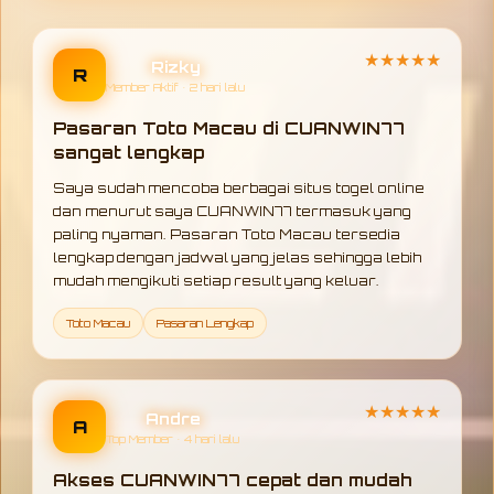
★★★★★
Rizky
R
Member Aktif • 2 hari lalu
Pasaran Toto Macau di CUANWIN77
sangat lengkap
Saya sudah mencoba berbagai situs togel online
dan menurut saya CUANWIN77 termasuk yang
paling nyaman. Pasaran Toto Macau tersedia
lengkap dengan jadwal yang jelas sehingga lebih
mudah mengikuti setiap result yang keluar.
Toto Macau
Pasaran Lengkap
★★★★★
Andre
A
Top Member • 4 hari lalu
Akses CUANWIN77 cepat dan mudah