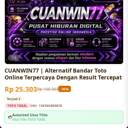
1/6
CUANWIN77 | Alternatif Bandar Toto
Online Terpercaya Dengan Result Tercepat
Rp 25.303
Rp 100.303
-95%
Terjual 2
TOTO TOGEL
SKU:
1S83N0880RID
Autorized Situs TOto
💳
Situs TOto TOTO TOGEL