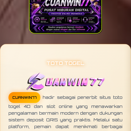
TOTO TOGEL
hadir sebagai penerbit situs toto
CUANWIN77
togel 4D dan slot online yang menawarkan
pengalaman bermain modern dengan dukungan
sistem deposit QRIS yang praktis. Melalui satu
platform, pemain dapat menikmati berbagai