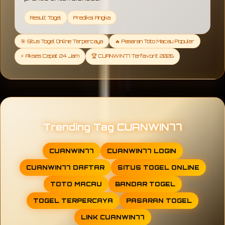
Result Togel
Prediksi Angka
🎯 Situs Togel Online Terpercaya
🔥 Pasaran Toto Macau Populer
⚡ Akses Cepat 24 Jam
🏆 CUANWIN77 Terfavorit 2026
Trending Tag CUANWIN77
CUANWIN77
CUANWIN77 LOGIN
CUANWIN77 DAFTAR
SITUS TOGEL ONLINE
TOTO MACAU
BANDAR TOGEL
TOGEL TERPERCAYA
PASARAN TOGEL
LINK CUANWIN77