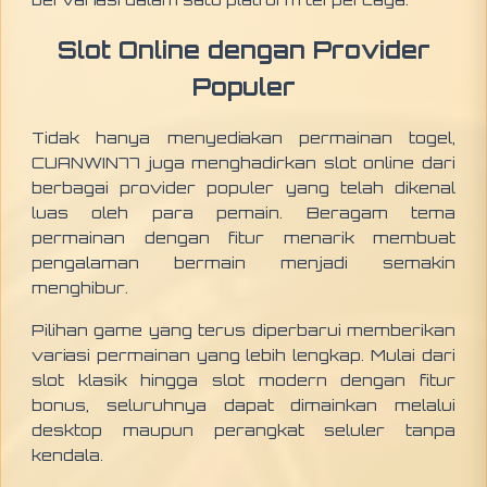
Slot Online dengan Provider
Populer
Tidak hanya menyediakan permainan togel,
CUANWIN77 juga menghadirkan slot online dari
berbagai provider populer yang telah dikenal
luas oleh para pemain. Beragam tema
permainan dengan fitur menarik membuat
pengalaman bermain menjadi semakin
menghibur.
Pilihan game yang terus diperbarui memberikan
variasi permainan yang lebih lengkap. Mulai dari
slot klasik hingga slot modern dengan fitur
bonus, seluruhnya dapat dimainkan melalui
desktop maupun perangkat seluler tanpa
kendala.