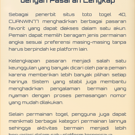
dengan Pasaran Lengkap
Sebagai penerbit situs toto togel 4D,
CUANWIN77 menghadirkan berbagai pasaran
favorit yang dapat diakses dalam satu akun.
Pemain dapat memilih beragam jenis permainan
angka sesuai preferensi masing-masing tanpa
harus berpindah ke platform lain.
Kelengkapan pasaran menjadi salah satu
keunggulan yang banyak dicari oleh para pemain
karena memberikan lebih banyak pilihan setiap
harinya. Sistem yang stabil juga membantu
menghadirkan pengalaman bermain yang
nyaman dengan proses pemasangan nomor
yang mudah dilakukan.
Selain permainan togel, pengguna juga dapat
menikmati berbagai kategori permainan lainnya
sehingga aktivitas bermain menjadi lebih
bervariasi dalam satu platform terpercaya.