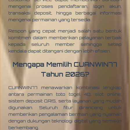
mengenai proses pendaftaran, login akun,
transaksi deposit, hingga berbagai informasi
mengenai permainan yang tersedia.
Respon yang cepat menjadi salah satu bentuk
komitmen dalam memberikan pelayanan terbaik
kepada seluruh member sehingga setiap
kendala dapat ditangani dengan lebih efisien.
Mengapa Memilih CUANWIN77
Tahun 2026?
CUANWIN77 menawarkan kombinasi lengkap
antara permainan toto togel 4D, slot online,
sistem deposit QRIS, serta layanan yang mudah
digunakan. Seluruh fitur dirancang untuk
memberikan pengalaman bermain yang nyaman
dengan dukungan teknologi digital yang semakin
berkembang.