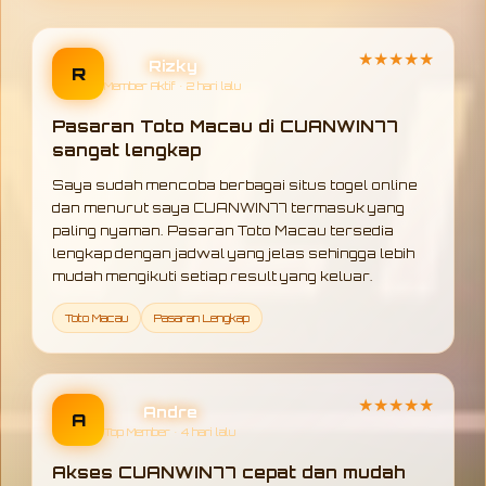
★★★★★
Rizky
R
Member Aktif • 2 hari lalu
Pasaran Toto Macau di CUANWIN77
sangat lengkap
Saya sudah mencoba berbagai situs togel online
dan menurut saya CUANWIN77 termasuk yang
paling nyaman. Pasaran Toto Macau tersedia
lengkap dengan jadwal yang jelas sehingga lebih
mudah mengikuti setiap result yang keluar.
Toto Macau
Pasaran Lengkap
★★★★★
Andre
A
Top Member • 4 hari lalu
Akses CUANWIN77 cepat dan mudah