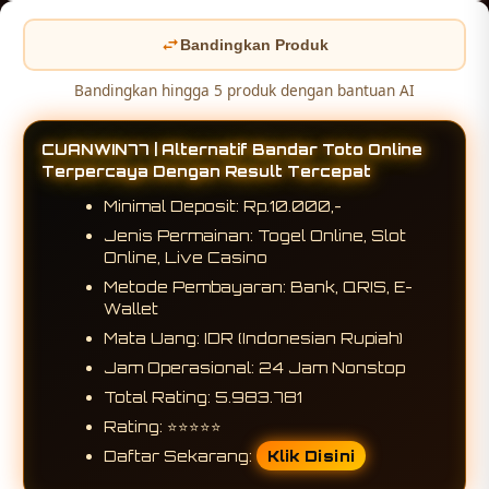
Bandingkan Produk
Bandingkan hingga 5 produk dengan bantuan AI
CUANWIN77 | Alternatif Bandar Toto Online
Terpercaya Dengan Result Tercepat
Minimal Deposit: Rp.10.000,-
Jenis Permainan: Togel Online, Slot
Online, Live Casino
Metode Pembayaran: Bank, QRIS, E-
Wallet
Mata Uang: IDR (Indonesian Rupiah)
Jam Operasional: 24 Jam Nonstop
Total Rating: 5.983.781
Rating: ⭐⭐⭐⭐⭐
Daftar Sekarang:
Klik Disini