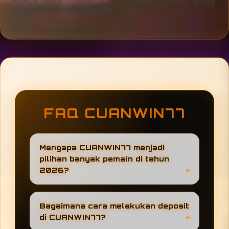
sederhana dan nyaman.
FAQ CUANWIN77
Mengapa CUANWIN77 menjadi
pilihan banyak pemain di tahun
2026?
Bagaimana cara melakukan deposit
di CUANWIN77?