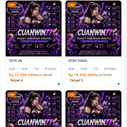
-1%
-1%
TOTO 4D
SITUS TOGEL
R7AI
|
16GB
|
1TB
|
RTX5060
R5AI
|
16GB
|
1TB
|
RTX5060
Rp 23.600.000
Rp 18.800.000
Rp 21.399.000
Rp 19.799.000
Terjual 6
Terjual 5
-1%
-1%