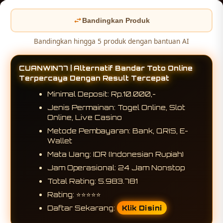
Bandingkan Produk
Bandingkan hingga 5 produk dengan bantuan AI
CUANWIN77 | Alternatif Bandar Toto Online
Terpercaya Dengan Result Tercepat
Minimal Deposit: Rp.10.000,-
Jenis Permainan: Togel Online, Slot
Online, Live Casino
Metode Pembayaran: Bank, QRIS, E-
Wallet
Mata Uang: IDR (Indonesian Rupiah)
Jam Operasional: 24 Jam Nonstop
Total Rating: 5.983.781
Rating: ⭐⭐⭐⭐⭐
Daftar Sekarang:
Klik Disini