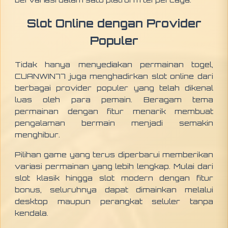
Slot Online dengan Provider
Populer
Tidak hanya menyediakan permainan togel,
CUANWIN77 juga menghadirkan slot online dari
berbagai provider populer yang telah dikenal
luas oleh para pemain. Beragam tema
permainan dengan fitur menarik membuat
pengalaman bermain menjadi semakin
menghibur.
Pilihan game yang terus diperbarui memberikan
variasi permainan yang lebih lengkap. Mulai dari
slot klasik hingga slot modern dengan fitur
bonus, seluruhnya dapat dimainkan melalui
desktop maupun perangkat seluler tanpa
kendala.