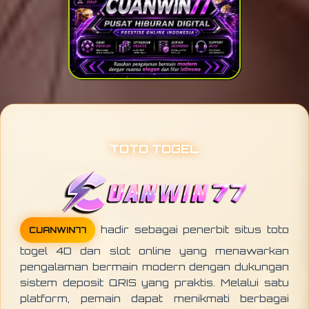
TOTO TOGEL
hadir sebagai penerbit situs toto
CUANWIN77
togel 4D dan slot online yang menawarkan
pengalaman bermain modern dengan dukungan
sistem deposit QRIS yang praktis. Melalui satu
platform, pemain dapat menikmati berbagai