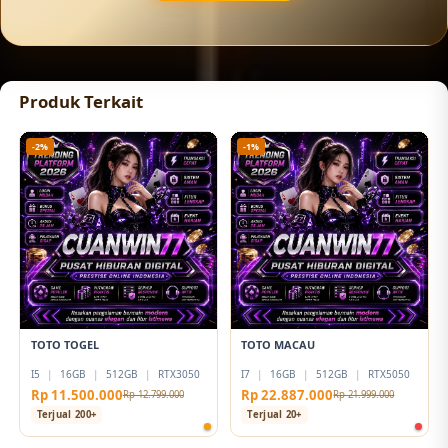
Produk Terkait
-2%
-1%
TOTO TOGEL
TOTO MACAU
I5
|
16GB
|
512GB
|
RTX3050
I7
|
16GB
|
512GB
|
RTX5050
Rp 11.500.000
Rp 22.887.000
Rp 12.799.000
Rp 21.999.000
Terjual 200+
Terjual 20+