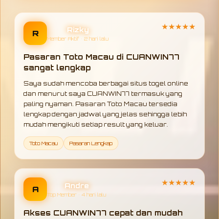
★★★★★
Rizky
R
Member Aktif • 2 hari lalu
Pasaran Toto Macau di CUANWIN77
sangat lengkap
Saya sudah mencoba berbagai situs togel online
dan menurut saya CUANWIN77 termasuk yang
paling nyaman. Pasaran Toto Macau tersedia
lengkap dengan jadwal yang jelas sehingga lebih
mudah mengikuti setiap result yang keluar.
Toto Macau
Pasaran Lengkap
★★★★★
Andre
A
Top Member • 4 hari lalu
Akses CUANWIN77 cepat dan mudah