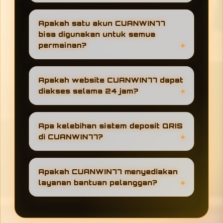
Apakah satu akun CUANWIN77
bisa digunakan untuk semua
permainan?
Apakah website CUANWIN77 dapat
diakses selama 24 jam?
Apa kelebihan sistem deposit QRIS
di CUANWIN77?
Apakah CUANWIN77 menyediakan
layanan bantuan pelanggan?