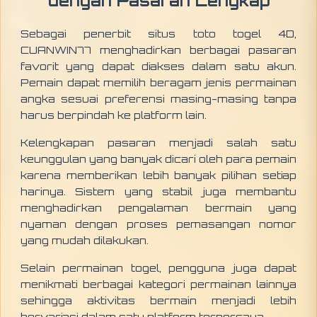
dengan Pasaran Lengkap
Sebagai penerbit situs toto togel 4D,
CUANWIN77 menghadirkan berbagai pasaran
favorit yang dapat diakses dalam satu akun.
Pemain dapat memilih beragam jenis permainan
angka sesuai preferensi masing-masing tanpa
harus berpindah ke platform lain.
Kelengkapan pasaran menjadi salah satu
keunggulan yang banyak dicari oleh para pemain
karena memberikan lebih banyak pilihan setiap
harinya. Sistem yang stabil juga membantu
menghadirkan pengalaman bermain yang
nyaman dengan proses pemasangan nomor
yang mudah dilakukan.
Selain permainan togel, pengguna juga dapat
menikmati berbagai kategori permainan lainnya
sehingga aktivitas bermain menjadi lebih
bervariasi dalam satu platform terpercaya.