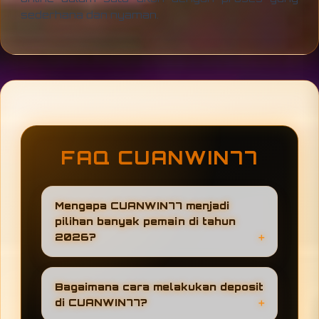
sederhana dan nyaman.
FAQ CUANWIN77
Mengapa CUANWIN77 menjadi
pilihan banyak pemain di tahun
2026?
Bagaimana cara melakukan deposit
di CUANWIN77?