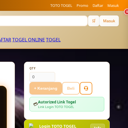
TOTO TOGEL
Promo
Daftar
Masuk
0
🛒
Masuk
FTAR
TOGEL ONLINE
TOGEL
QTY
+ Keranjang
Beli
Autorized Link Togel
💳
Link Login TOTO TOGEL
Login TOTO TOGEL