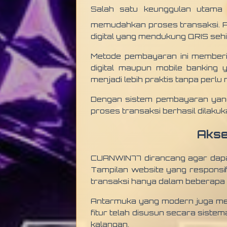
Salah satu keunggulan utam
memudahkan proses transaksi. 
digital yang mendukung QRIS sehin
Metode pembayaran ini memberika
digital maupun mobile banking 
menjadi lebih praktis tanpa perlu
Dengan sistem pembayaran yang
proses transaksi berhasil dilakuk
Akse
CUANWIN77 dirancang agar dapat
Tampilan website yang responsi
transaksi hanya dalam beberapa
Antarmuka yang modern juga me
fitur telah disusun secara sis
kalangan.