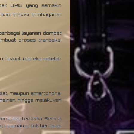
osit QRIS yang semakin
kan aplikasi pembayaran
 berbagai layanan dompet
membuat proses transaksi
 favorit mereka setelah
blet, maupun smartphone.
mainan, hingga melakukan
nu yang tersedia. Semua
ng nyaman untuk berbagai