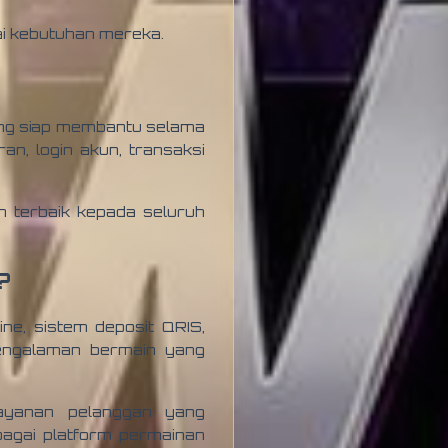
i kebutuhan mereka.
ng siap membantu selama
n, login akun, transaksi
 terbaik kepada seluruh
?
ne, sistem deposit QRIS,
pengalaman bermain yang
layanan pelanggan yang
agai platform permainan