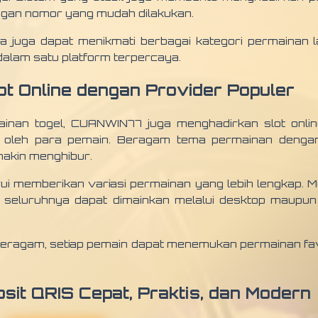
an nomor yang mudah dilakukan.
a juga dapat menikmati berbagai kategori permainan l
 dalam satu platform terpercaya.
ot Online dengan Provider Populer
nan togel, CUANWIN77 juga menghadirkan slot online
as oleh para pemain. Beragam tema permainan denga
akin menghibur.
ui memberikan variasi permainan yang lebih lengkap. Mul
, seluruhnya dapat dimainkan melalui desktop maupun
beragam, setiap pemain dapat menemukan permainan fav
sit QRIS Cepat, Praktis, dan Modern