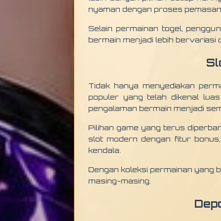
nyaman dengan proses pemasang
Selain permainan togel, penggun
bermain menjadi lebih bervariasi
Sl
Tidak hanya menyediakan permai
populer yang telah dikenal lu
pengalaman bermain menjadi sem
Pilihan game yang terus diperbar
slot modern dengan fitur bonus
kendala.
Dengan koleksi permainan yang 
masing-masing.
Depo