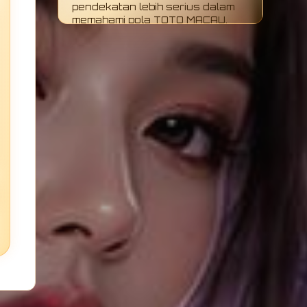
bingung. CUANWIN77 kasih jalur
akses langsung ke sistem utama
tanpa ribet. Semua transparan,
jelas, dan aman buat pengguna
yang pengen masuk ke platform
tanpa distraksi.