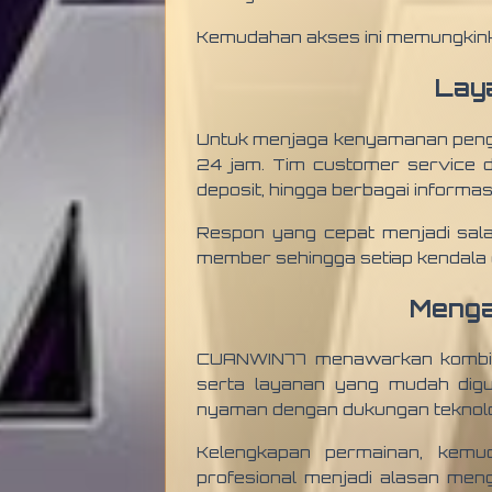
Kemudahan akses ini memungkink
Lay
Untuk menjaga kenyamanan peng
24 jam. Tim customer service d
deposit, hingga berbagai informa
Respon yang cepat menjadi sal
member sehingga setiap kendala da
Menga
CUANWIN77 menawarkan kombinasi
serta layanan yang mudah digu
nyaman dengan dukungan teknolog
Kelengkapan permainan, kemud
profesional menjadi alasan me