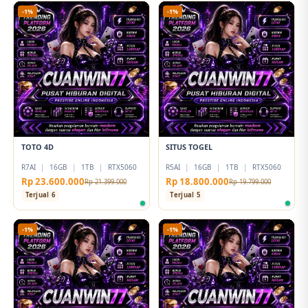
-1%
-1%
TOTO 4D
SITUS TOGEL
R7AI
|
16GB
|
1TB
|
RTX5060
R5AI
|
16GB
|
1TB
|
RTX5060
Rp 23.600.000
Rp 18.800.000
Rp 21.399.000
Rp 19.799.000
Terjual 6
Terjual 5
-1%
-1%