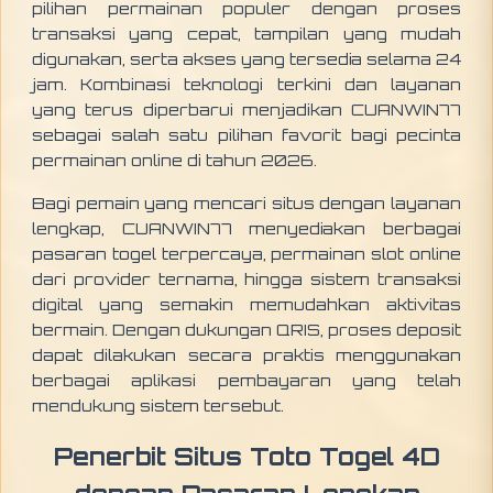
pilihan permainan populer dengan proses
transaksi yang cepat, tampilan yang mudah
digunakan, serta akses yang tersedia selama 24
jam. Kombinasi teknologi terkini dan layanan
yang terus diperbarui menjadikan CUANWIN77
sebagai salah satu pilihan favorit bagi pecinta
permainan online di tahun 2026.
Bagi pemain yang mencari situs dengan layanan
lengkap, CUANWIN77 menyediakan berbagai
pasaran togel terpercaya, permainan slot online
dari provider ternama, hingga sistem transaksi
digital yang semakin memudahkan aktivitas
bermain. Dengan dukungan QRIS, proses deposit
dapat dilakukan secara praktis menggunakan
berbagai aplikasi pembayaran yang telah
mendukung sistem tersebut.
Penerbit Situs Toto Togel 4D