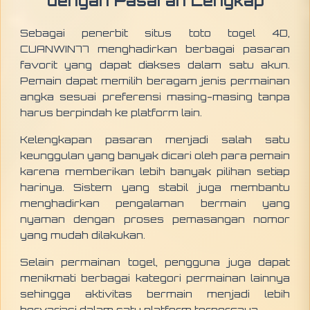
dengan Pasaran Lengkap
Sebagai penerbit situs toto togel 4D,
CUANWIN77 menghadirkan berbagai pasaran
favorit yang dapat diakses dalam satu akun.
Pemain dapat memilih beragam jenis permainan
angka sesuai preferensi masing-masing tanpa
harus berpindah ke platform lain.
Kelengkapan pasaran menjadi salah satu
keunggulan yang banyak dicari oleh para pemain
karena memberikan lebih banyak pilihan setiap
harinya. Sistem yang stabil juga membantu
menghadirkan pengalaman bermain yang
nyaman dengan proses pemasangan nomor
yang mudah dilakukan.
Selain permainan togel, pengguna juga dapat
menikmati berbagai kategori permainan lainnya
sehingga aktivitas bermain menjadi lebih
bervariasi dalam satu platform terpercaya.