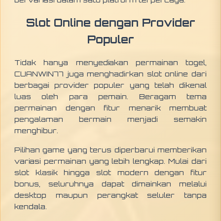
Slot Online dengan Provider
Populer
Tidak hanya menyediakan permainan togel,
CUANWIN77 juga menghadirkan slot online dari
berbagai provider populer yang telah dikenal
luas oleh para pemain. Beragam tema
permainan dengan fitur menarik membuat
pengalaman bermain menjadi semakin
menghibur.
Pilihan game yang terus diperbarui memberikan
variasi permainan yang lebih lengkap. Mulai dari
slot klasik hingga slot modern dengan fitur
bonus, seluruhnya dapat dimainkan melalui
desktop maupun perangkat seluler tanpa
kendala.