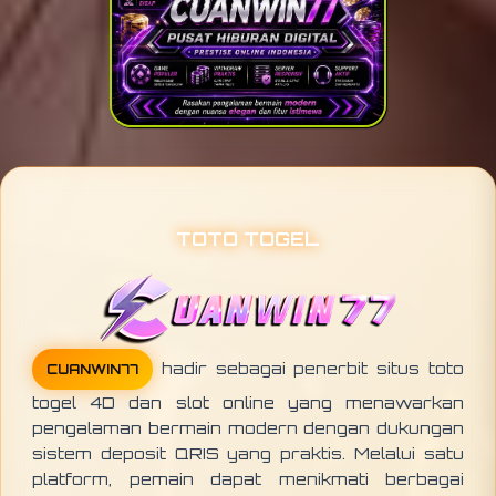
TOTO TOGEL
hadir sebagai penerbit situs toto
CUANWIN77
togel 4D dan slot online yang menawarkan
pengalaman bermain modern dengan dukungan
sistem deposit QRIS yang praktis. Melalui satu
platform, pemain dapat menikmati berbagai