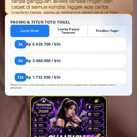
yang bikin bingung. CUANWIN77 kasih jalur
akses langsung ke sistem utama tanpa ribet.
Semua transparan, jelas, dan aman buat
pengguna yang pengen masuk ke platform
PROMO & FITUR TOTO TOGEL
tanpa distraksi.
Lomba Panjat
Lucky Draw
Prediksi Togel
Turnover
3x
Rp 6.929.700 / bln
6x
Rp 3.464.900 / bln
12x
Rp 1.732.500 / bln
Angka estimasi. Bisa berhttps://healacl-what-is-an-acl.pages.dev/ sesuai kebijakan bank /
penyedia.