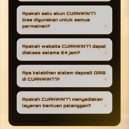
Apakah satu akun CUANWIN77
bisa digunakan untuk semua
permainan?
Apakah website CUANWIN77 dapat
diakses selama 24 jam?
Apa kelebihan sistem deposit QRIS
di CUANWIN77?
Apakah CUANWIN77 menyediakan
layanan bantuan pelanggan?