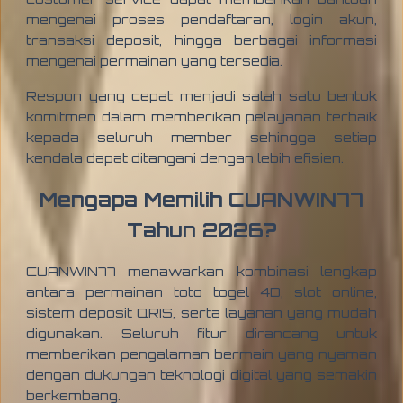
mengenai proses pendaftaran, login akun,
transaksi deposit, hingga berbagai informasi
mengenai permainan yang tersedia.
Respon yang cepat menjadi salah satu bentuk
komitmen dalam memberikan pelayanan terbaik
kepada seluruh member sehingga setiap
kendala dapat ditangani dengan lebih efisien.
Mengapa Memilih CUANWIN77
Tahun 2026?
CUANWIN77 menawarkan kombinasi lengkap
antara permainan toto togel 4D, slot online,
sistem deposit QRIS, serta layanan yang mudah
digunakan. Seluruh fitur dirancang untuk
memberikan pengalaman bermain yang nyaman
dengan dukungan teknologi digital yang semakin
berkembang.