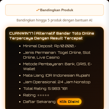
Bandingkan Produk
Bandingkan hingga 5 produk dengan bantuan AI
CUANWIN77 | Alternatif Bandar Toto Online
Terpercaya Dengan Result Tercepat
Minimal Deposit: Rp.10.000,-
Jenis Permainan: Togel Online, Slot
Online, Live Casino
Metode Pembayaran: Bank, QRIS, E-
Wallet
Mata Uang: IDR (Indonesian Rupiah)
Jam Operasional: 24 Jam Nonstop
Total Rating: 5.983.781
Rating: ⭐⭐⭐⭐⭐
Daftar Sekarang:
Klik Disini