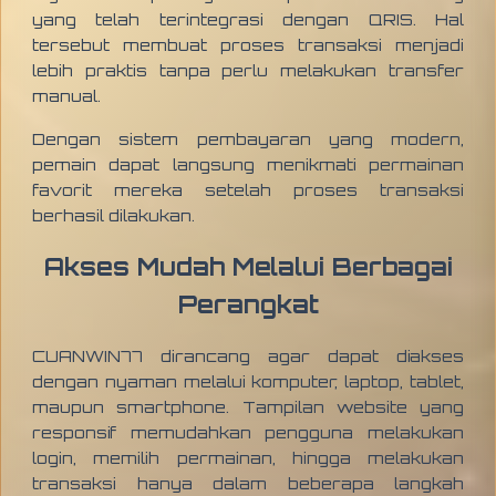
yang telah terintegrasi dengan QRIS. Hal
tersebut membuat proses transaksi menjadi
lebih praktis tanpa perlu melakukan transfer
manual.
Dengan sistem pembayaran yang modern,
pemain dapat langsung menikmati permainan
favorit mereka setelah proses transaksi
berhasil dilakukan.
Akses Mudah Melalui Berbagai
Perangkat
CUANWIN77 dirancang agar dapat diakses
dengan nyaman melalui komputer, laptop, tablet,
maupun smartphone. Tampilan website yang
responsif memudahkan pengguna melakukan
login, memilih permainan, hingga melakukan
transaksi hanya dalam beberapa langkah