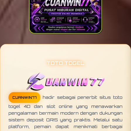
TOTO TOGEL
hadir sebagai penerbit situs toto
CUANWIN77
togel 4D dan slot online yang menawarkan
pengalaman bermain modern dengan dukungan
sistem deposit QRIS yang praktis. Melalui satu
platform, pemain dapat menikmati berbagai