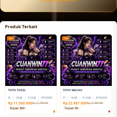
Produk Terkait
-2%
-1%
TOTO TOGEL
TOTO MACAU
I5
|
16GB
|
512GB
|
RTX3050
I7
|
16GB
|
512GB
|
RTX5050
Rp 11.500.000
Rp 22.887.000
Rp 12.799.000
Rp 21.999.000
Terjual 200+
Terjual 20+