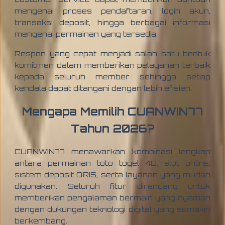
mengenai proses pendaftaran, login akun,
transaksi deposit, hingga berbagai informasi
mengenai permainan yang tersedia.
Respon yang cepat menjadi salah satu bentuk
komitmen dalam memberikan pelayanan terbaik
kepada seluruh member sehingga setiap
kendala dapat ditangani dengan lebih efisien.
Mengapa Memilih CUANWIN77
Tahun 2026?
CUANWIN77 menawarkan kombinasi lengkap
antara permainan toto togel 4D, slot online,
sistem deposit QRIS, serta layanan yang mudah
digunakan. Seluruh fitur dirancang untuk
memberikan pengalaman bermain yang nyaman
dengan dukungan teknologi digital yang semakin
berkembang.