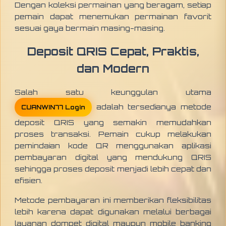
Dengan koleksi permainan yang beragam, setiap
pemain dapat menemukan permainan favorit
sesuai gaya bermain masing-masing.
Deposit QRIS Cepat, Praktis,
dan Modern
Salah satu keunggulan utama
adalah tersedianya metode
CUANWIN77 Login
deposit QRIS yang semakin memudahkan
proses transaksi. Pemain cukup melakukan
pemindaian kode QR menggunakan aplikasi
pembayaran digital yang mendukung QRIS
sehingga proses deposit menjadi lebih cepat dan
efisien.
Metode pembayaran ini memberikan fleksibilitas
lebih karena dapat digunakan melalui berbagai
layanan dompet digital maupun mobile banking