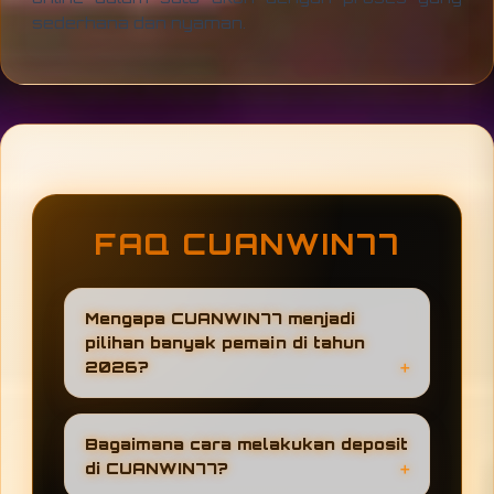
sederhana dan nyaman.
FAQ CUANWIN77
Mengapa CUANWIN77 menjadi
pilihan banyak pemain di tahun
2026?
Bagaimana cara melakukan deposit
di CUANWIN77?