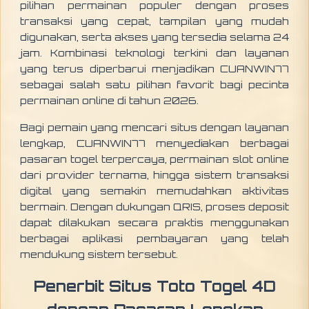
pilihan permainan populer dengan proses
transaksi yang cepat, tampilan yang mudah
digunakan, serta akses yang tersedia selama 24
jam. Kombinasi teknologi terkini dan layanan
yang terus diperbarui menjadikan CUANWIN77
sebagai salah satu pilihan favorit bagi pecinta
permainan online di tahun 2026.
Bagi pemain yang mencari situs dengan layanan
lengkap, CUANWIN77 menyediakan berbagai
pasaran togel terpercaya, permainan slot online
dari provider ternama, hingga sistem transaksi
digital yang semakin memudahkan aktivitas
bermain. Dengan dukungan QRIS, proses deposit
dapat dilakukan secara praktis menggunakan
berbagai aplikasi pembayaran yang telah
mendukung sistem tersebut.
Penerbit Situs Toto Togel 4D