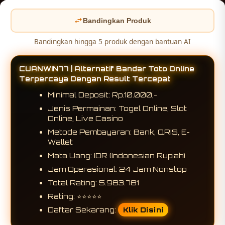
Bandingkan Produk
Bandingkan hingga 5 produk dengan bantuan AI
CUANWIN77 | Alternatif Bandar Toto Online
Terpercaya Dengan Result Tercepat
Minimal Deposit: Rp.10.000,-
Jenis Permainan: Togel Online, Slot
Online, Live Casino
Metode Pembayaran: Bank, QRIS, E-
Wallet
Mata Uang: IDR (Indonesian Rupiah)
Jam Operasional: 24 Jam Nonstop
Total Rating: 5.983.781
Rating: ⭐⭐⭐⭐⭐
Daftar Sekarang:
Klik Disini