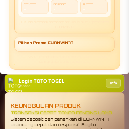
BENEFIT
DEPOSIT
AKSES
-
-
-
HOT! Bonus menarik permainan seru khusus untuk pemain baru
CUANWIN77.
Pilihan Promo CUANWIN77
CUANWIN77 menghadirkan bonus menarik akses cepat dan
permainan seru untuk pemain baru.
Login TOTO TOGEL
Info
Verified
KEUNGGULAN PRODUK
ANALISA ANGKA NAGA GLOBAL
TERSTRUKTUR
Metode Analisa Angka Naga di CUANWIN77