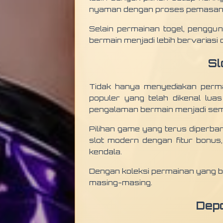
nyaman dengan proses pemasang
Selain permainan togel, penggun
bermain menjadi lebih bervariasi
Sl
Tidak hanya menyediakan permai
populer yang telah dikenal lu
pengalaman bermain menjadi sem
Pilihan game yang terus diperbar
slot modern dengan fitur bonus
kendala.
Dengan koleksi permainan yang 
masing-masing.
Depo