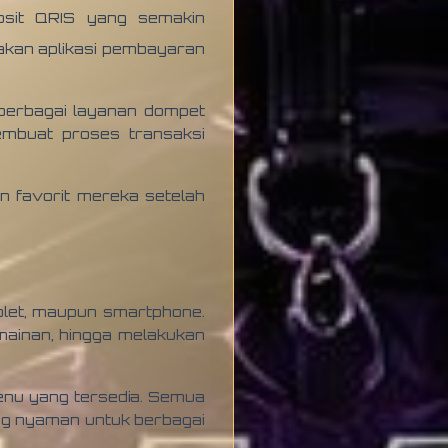
osit QRIS yang semakin
kan aplikasi pembayaran
 berbagai layanan dompet
membuat proses transaksi
 favorit mereka setelah
blet, maupun smartphone.
mainan, hingga melakukan
nu yang tersedia. Semua
ng nyaman untuk berbagai