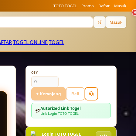
TOTO TOGEL
Promo
Daftar
Masuk
0
🛒
Masuk
FTAR
TOGEL ONLINE
TOGEL
QTY
+ Keranjang
Beli
Autorized Link Togel
💳
Link Login TOTO TOGEL
Login TOTO TOGEL