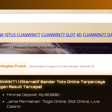
NK
SITUS CUANWIN77
CUANWIN77 SLOT
4D
CUANWIN77 DA
WIN77 | Alternatif Bandar Toto Online Terpercaya Dengan Result Tercepat
ndingkan Produk
Bandingkan hingga 5 produk dengan bantuan AI
NWIN77 | Alternatif Bandar Toto Online Terpercaya
gan Result Tercepat
Minimal Deposit: Rp.10.000,-
Jenis Permainan: Togel Online, Slot Online, Live
Casino