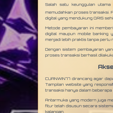
Salah satu keunggulan utam
memudahkan proses transaksi. 
digital yang mendukung QRIS sehin
Metode pembayaran ini memberika
digital maupun mobile banking 
menjadi lebih praktis tanpa perlu
Dengan sistem pembayaran yang
proses transaksi berhasil dilakuk
Akse
CUANWIN77 dirancang agar dapat
Tampilan website yang responsi
transaksi hanya dalam beberapa
Antarmuka yang modern juga me
fitur telah disusun secara sis
kalangan.