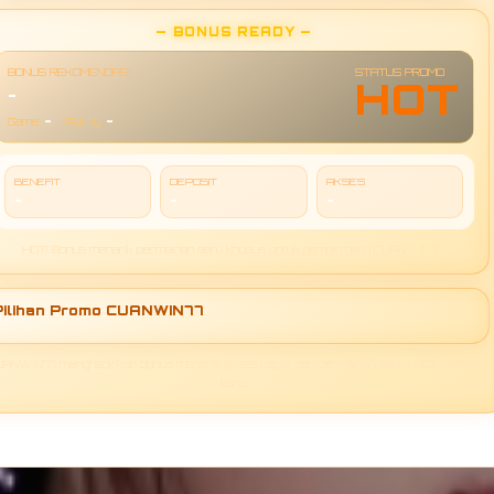
— BONUS READY —
BONUS REKOMENDASI
STATUS PROMO
HOT
-
-
-
Game:
Rating:
BENEFIT
DEPOSIT
AKSES
-
-
-
HOT! Bonus menarik permainan seru khusus untuk pemain baru CUANWIN77.
Pilihan Promo CUANWIN77
ANWIN77 menghadirkan bonus menarik akses cepat dan permainan seru untuk pemain
baru.