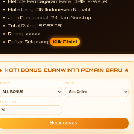
Metode Pembayaran: Bank, QRIS, E-Wallet
Mata Uang: IDR (Indonesian Rupiah)
Jam Operasional: 24 Jam Nonstop
Total Rating: 5.983.781
Rating: ⭐⭐⭐⭐⭐
Daftar Sekarang:
Klik Disini
🔥 HOT! BONUS CUANWIN77 PEMAIN BARU 🔥
PROMO
GAME
MIN RATING
🎁
CEK BONUS