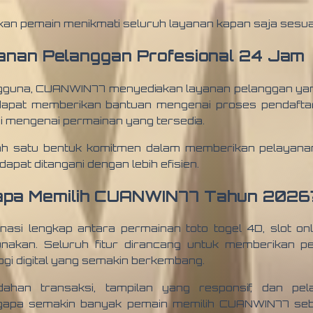
an pemain menikmati seluruh layanan kapan saja sesua
anan Pelanggan Profesional 24 Jam
guna, CUANWIN77 menyediakan layanan pelanggan ya
apat memberikan bantuan mengenai proses pendaftara
si mengenai permainan yang tersedia.
ah satu bentuk komitmen dalam memberikan pelayanan
pat ditangani dengan lebih efisien.
pa Memilih CUANWIN77 Tahun 2026
 lengkap antara permainan toto togel 4D, slot onli
nakan. Seluruh fitur dirancang untuk memberikan 
i digital yang semakin berkembang.
ahan transaksi, tampilan yang responsif, dan pe
ngapa semakin banyak pemain memilih CUANWIN77 seb