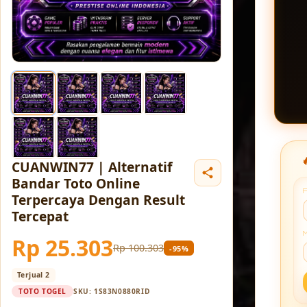
CUANWIN77 | Alternatif
Bandar Toto Online
Terpercaya Dengan Result
Tercepat
Rp 25.303
Rp 100.303
-95%
Terjual 2
TOTO TOGEL
SKU:
1S83N0880RID