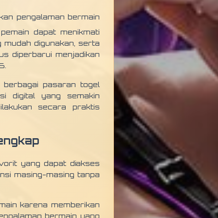
arkan pengalaman bermain
 pemain dapat menikmati
g mudah digunakan, serta
us diperbarui menjadikan
6.
 berbagai pasaran togel
si digital yang semakin
lakukan secara praktis
Lengkap
vorit yang dapat diakses
ensi masing-masing tanpa
emain karena memberikan
 pengalaman bermain yang