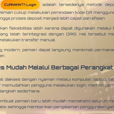
a
adalah tersedianya metode dep
CUANWIN77 Login
Pemain cukup melakukan pemindaian kode QR mengguna
gga proses deposit menjadi lebih cepat dan efisien.
n fleksibilitas lebih karena dapat digunakan melalui
yang telah terintegrasi dengan QRIS. Hal tersebut 
 melakukan transfer manual.
 modern, pemain dapat langsung menikmati permainan
an.
s Mudah Melalui Berbagai Perangkat
 diakses dengan nyaman melalui komputer, laptop, ta
f memudahkan pengguna melakukan login, memilih per
 langkah sederhana.
mbuat pemain baru lebih mudah memahami seluruh me
tematis sehingga memberikan pengalaman penggunaan ya