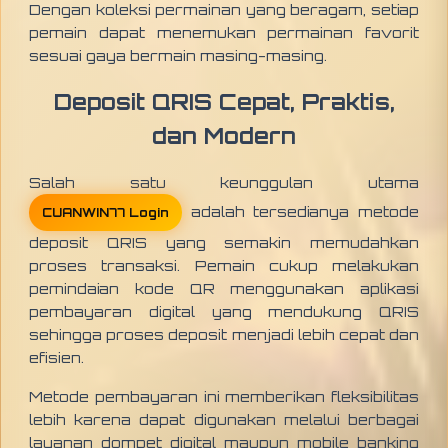
Dengan koleksi permainan yang beragam, setiap
pemain dapat menemukan permainan favorit
sesuai gaya bermain masing-masing.
Deposit QRIS Cepat, Praktis,
dan Modern
Salah satu keunggulan utama
adalah tersedianya metode
CUANWIN77 Login
deposit QRIS yang semakin memudahkan
proses transaksi. Pemain cukup melakukan
pemindaian kode QR menggunakan aplikasi
pembayaran digital yang mendukung QRIS
sehingga proses deposit menjadi lebih cepat dan
efisien.
Metode pembayaran ini memberikan fleksibilitas
lebih karena dapat digunakan melalui berbagai
layanan dompet digital maupun mobile banking