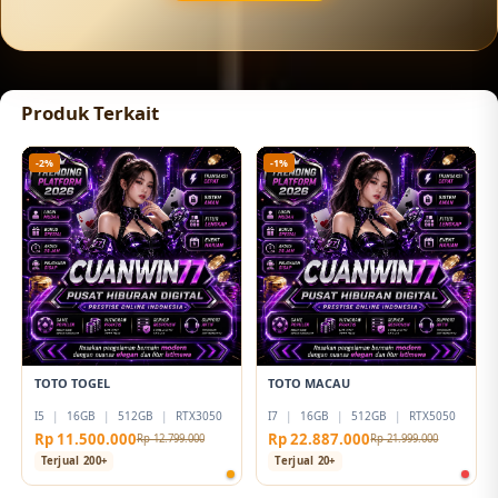
Produk Terkait
-2%
-1%
TOTO TOGEL
TOTO MACAU
I5
|
16GB
|
512GB
|
RTX3050
I7
|
16GB
|
512GB
|
RTX5050
Rp 11.500.000
Rp 22.887.000
Rp 12.799.000
Rp 21.999.000
Terjual 200+
Terjual 20+