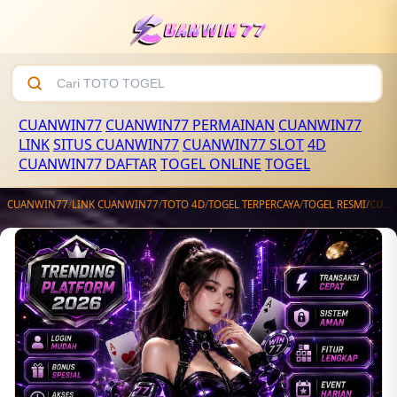
CUANWIN77
CUANWIN77 PERMAINAN
CUANWIN77
LINK
SITUS CUANWIN77
CUANWIN77 SLOT
4D
CUANWIN77 DAFTAR
TOGEL ONLINE
TOGEL
CUANWIN77
/
LINK CUANWIN77
/
TOTO 4D
/
TOGEL TERPERCAYA
/
TOGEL RESMI
/
CUANWIN77 | Alternatif Bandar Toto Online Terpercaya Dengan Result Tercepat