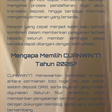
mengenai proses pendaftaran, login akun,
transaksi deposit, hingga berbagai informasi
mengenai permainan yang tersedia.
Respon yang cepat menjadi salah satu bentuk
komitmen dalam memberikan pelayanan terbaik
kepada seluruh member sehingga setiap
kendala dapat ditangani dengan lebih efisien.
Mengapa Memilih CUANWIN77
Tahun 2026?
CUANWIN77 menawarkan kombinasi lengkap
antara permainan toto togel 4D, slot online,
sistem deposit QRIS, serta layanan yang mudah
digunakan. Seluruh fitur dirancang untuk
memberikan pengalaman bermain yang nyaman
dengan dukungan teknologi digital yang semakin
berkembang.