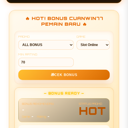
🔥 HOT! BONUS CUANWIN77
PEMAIN BARU 🔥
PROMO
GAME
MIN RATING
🎁
CEK BONUS
— BONUS READY —
BONUS REKOMENDASI
STATUS PROMO
HOT
-
-
-
Game:
Rating: