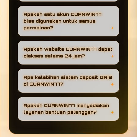
Apakah satu akun CUANWIN77
bisa digunakan untuk semua
permainan?
Apakah website CUANWIN77 dapat
diakses selama 24 jam?
Apa kelebihan sistem deposit QRIS
di CUANWIN77?
Apakah CUANWIN77 menyediakan
layanan bantuan pelanggan?