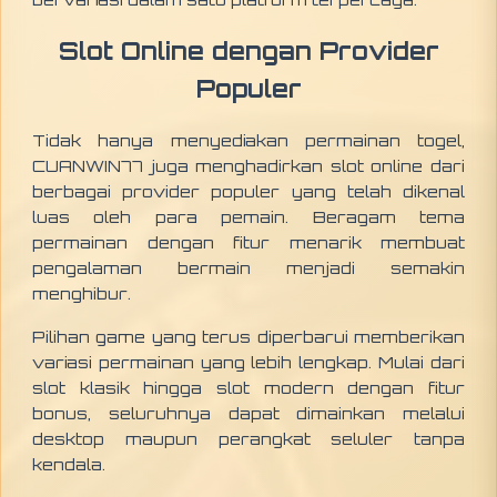
Slot Online dengan Provider
Populer
Tidak hanya menyediakan permainan togel,
CUANWIN77 juga menghadirkan slot online dari
berbagai provider populer yang telah dikenal
luas oleh para pemain. Beragam tema
permainan dengan fitur menarik membuat
pengalaman bermain menjadi semakin
menghibur.
Pilihan game yang terus diperbarui memberikan
variasi permainan yang lebih lengkap. Mulai dari
slot klasik hingga slot modern dengan fitur
bonus, seluruhnya dapat dimainkan melalui
desktop maupun perangkat seluler tanpa
kendala.