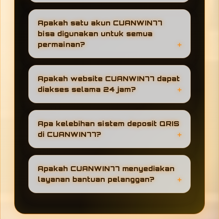
Apakah satu akun CUANWIN77
bisa digunakan untuk semua
permainan?
Apakah website CUANWIN77 dapat
diakses selama 24 jam?
Apa kelebihan sistem deposit QRIS
di CUANWIN77?
Apakah CUANWIN77 menyediakan
layanan bantuan pelanggan?