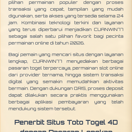
pilihan permainan populer dengan proses
transaksi yang cepat, tampilan yang mudah
digunakan, serta akses yang tersedia selama 24
jam. Kombinasi teknologi terkini dan layanan
yang terus diperbarui menjadikan CUANWIN77
sebagai salah satu pilihan favorit bagi pecinta
permainan online di tahun 2026.
Bagi pemain yang mencari situs dengan layanan
lengkap, CUANWIN77 menyediakan berbagai
pasaran togel terpercaya, permainan slot online
dari provider ternama, hingga sistem transaksi
digital yang semakin memudahkan aktivitas
bermain. Dengan dukungan QRIS, proses deposit
dapat dilakukan secara praktis menggunakan
berbagai aplikasi pembayaran yang telah
mendukung sistem tersebut.
Penerbit Situs Toto Togel 4D