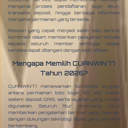
mengenai proses pendaftaran, login akun,
transaksi deposit, hingga berbagai informasi
mengenai permainan yang tersedia.
Respon yang cepat menjadi salah satu bentuk
komitmen dalam memberikan pelayanan terbaik
kepada seluruh member sehingga setiap
kendala dapat ditangani dengan lebih efisien.
Mengapa Memilih CUANWIN77
Tahun 2026?
CUANWIN77 menawarkan kombinasi lengkap
antara permainan toto togel 4D, slot online,
sistem deposit QRIS, serta layanan yang mudah
digunakan. Seluruh fitur dirancang untuk
memberikan pengalaman bermain yang nyaman
dengan dukungan teknologi digital yang semakin
berkembang.