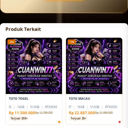
Produk Terkait
-2%
-1%
TOTO TOGEL
TOTO MACAU
I5
|
16GB
|
512GB
|
RTX3050
I7
|
16GB
|
512GB
|
RTX5050
Rp 11.500.000
Rp 22.887.000
Rp 12.799.000
Rp 21.999.000
Terjual 200+
Terjual 20+