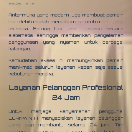
sederhana.
Antarmuka yang modern juga membuat pemain
baru lebih mudah memahami seluruh menu yang
tersedia. Semua fitur telah disusun secara
sistematis sehingga memberikan pengalaman
penggunaan yang nyaman untuk berbagai
kalangan.
Kemudahan akses ini memungkinkan pemain
menikmati seluruh layanan kapan saja sesuai
kebutuhan mereka.
Layanan Pelanggan Profesional
24 Jam
Untuk menjaga kenyamanan pengguna,
CUANWIN77 menyediakan layanan pelanggan
yang siap membantu selama 24 jam. Tim
customer service dapat memberikan bantuan