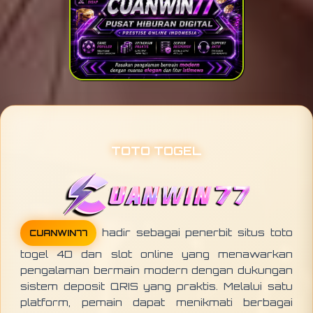
TOTO TOGEL
hadir sebagai penerbit situs toto
CUANWIN77
togel 4D dan slot online yang menawarkan
pengalaman bermain modern dengan dukungan
sistem deposit QRIS yang praktis. Melalui satu
platform, pemain dapat menikmati berbagai