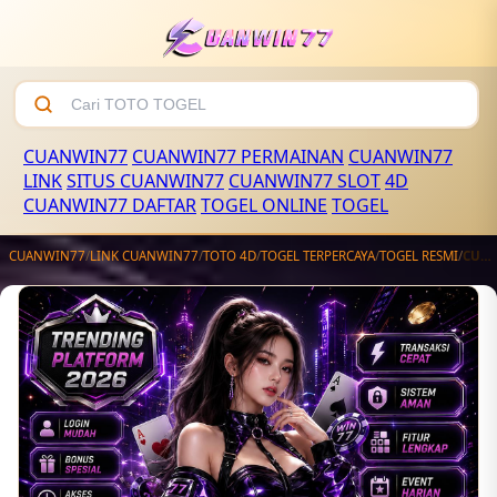
CUANWIN77
CUANWIN77 PERMAINAN
CUANWIN77
LINK
SITUS CUANWIN77
CUANWIN77 SLOT
4D
CUANWIN77 DAFTAR
TOGEL ONLINE
TOGEL
CUANWIN77
/
LINK CUANWIN77
/
TOTO 4D
/
TOGEL TERPERCAYA
/
TOGEL RESMI
/
CUANWIN77 | Alternatif Bandar Toto Online Terpercaya Dengan Result Tercepat