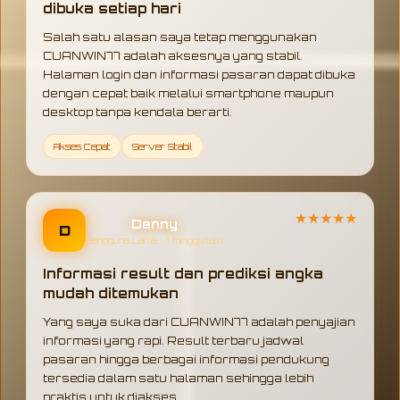
dibuka setiap hari
Salah satu alasan saya tetap menggunakan
CUANWIN77 adalah aksesnya yang stabil.
Halaman login dan informasi pasaran dapat dibuka
dengan cepat baik melalui smartphone maupun
desktop tanpa kendala berarti.
Akses Cepat
Server Stabil
★★★★★
Denny
D
Pengguna Lama • 1 minggu lalu
Informasi result dan prediksi angka
mudah ditemukan
Yang saya suka dari CUANWIN77 adalah penyajian
informasi yang rapi. Result terbaru jadwal
pasaran hingga berbagai informasi pendukung
tersedia dalam satu halaman sehingga lebih
praktis untuk diakses.