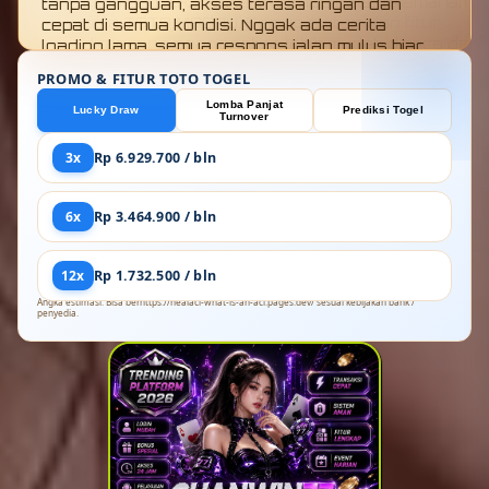
yang bikin bingung. CUANWIN77 kasih jalur
akses langsung ke sistem utama tanpa ribet.
Semua transparan, jelas, dan aman buat
pengguna yang pengen masuk ke platform
PROMO & FITUR TOTO TOGEL
tanpa distraksi.
Lomba Panjat
Lucky Draw
Prediksi Togel
Turnover
3x
Rp 6.929.700 / bln
6x
Rp 3.464.900 / bln
12x
Rp 1.732.500 / bln
Angka estimasi. Bisa berhttps://healacl-what-is-an-acl.pages.dev/ sesuai kebijakan bank /
penyedia.