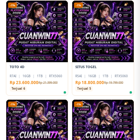
-1%
-1%
TOTO 4D
SITUS TOGEL
R7AI
|
16GB
|
1TB
|
RTX5060
R5AI
|
16GB
|
1TB
|
RTX5060
Rp 23.600.000
Rp 18.800.000
Rp 21.399.000
Rp 19.799.000
Terjual 6
Terjual 5
-1%
-1%