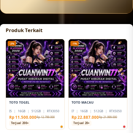
Produk Terkait
-2%
-1%
TOTO TOGEL
TOTO MACAU
I5
|
16GB
|
512GB
|
RTX3050
I7
|
16GB
|
512GB
|
RTX5050
Rp 11.500.000
Rp 22.887.000
Rp 12.799.000
Rp 21.999.000
Terjual 200+
Terjual 20+