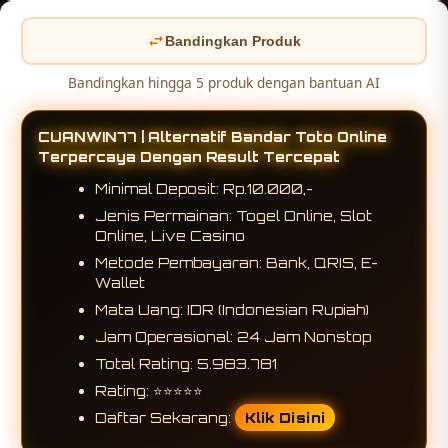
Bandingkan Produk
Bandingkan hingga 5 produk dengan bantuan AI
CUANWIN77 | Alternatif Bandar Toto Online
Terpercaya Dengan Result Tercepat
Minimal Deposit: Rp.10.000,-
Jenis Permainan: Togel Online, Slot
Online, Live Casino
Metode Pembayaran: Bank, QRIS, E-
Wallet
Mata Uang: IDR (Indonesian Rupiah)
Jam Operasional: 24 Jam Nonstop
Total Rating: 5.983.781
Rating: ⭐⭐⭐⭐⭐
Daftar Sekarang:
Klik Disini