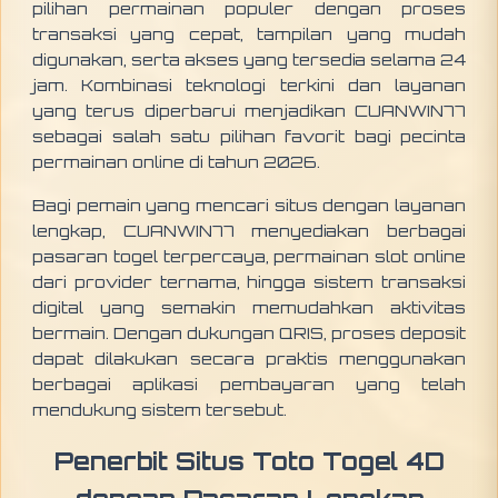
pilihan permainan populer dengan proses
transaksi yang cepat, tampilan yang mudah
digunakan, serta akses yang tersedia selama 24
jam. Kombinasi teknologi terkini dan layanan
yang terus diperbarui menjadikan CUANWIN77
sebagai salah satu pilihan favorit bagi pecinta
permainan online di tahun 2026.
Bagi pemain yang mencari situs dengan layanan
lengkap, CUANWIN77 menyediakan berbagai
pasaran togel terpercaya, permainan slot online
dari provider ternama, hingga sistem transaksi
digital yang semakin memudahkan aktivitas
bermain. Dengan dukungan QRIS, proses deposit
dapat dilakukan secara praktis menggunakan
berbagai aplikasi pembayaran yang telah
mendukung sistem tersebut.
Penerbit Situs Toto Togel 4D