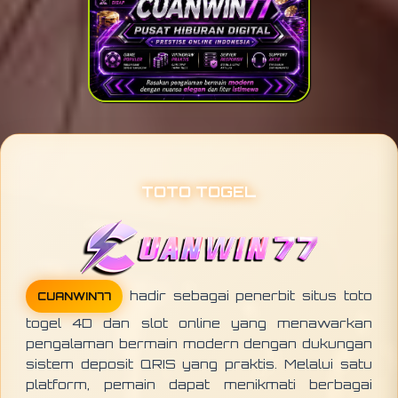
TOTO TOGEL
hadir sebagai penerbit situs toto
CUANWIN77
togel 4D dan slot online yang menawarkan
pengalaman bermain modern dengan dukungan
sistem deposit QRIS yang praktis. Melalui satu
platform, pemain dapat menikmati berbagai