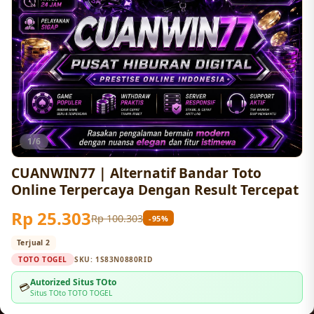
1/6
CUANWIN77 | Alternatif Bandar Toto
Online Terpercaya Dengan Result Tercepat
Rp 25.303
Rp 100.303
-95%
Terjual 2
TOTO TOGEL
SKU:
1S83N0880RID
Autorized Situs TOto
💳
Situs TOto TOTO TOGEL