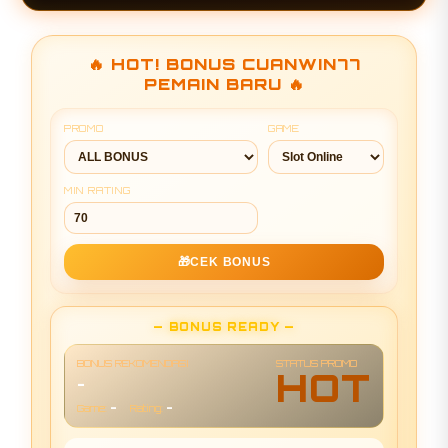
🔥 HOT! BONUS CUANWIN77
PEMAIN BARU 🔥
PROMO
GAME
MIN RATING
🎁
CEK BONUS
— BONUS READY —
BONUS REKOMENDASI
STATUS PROMO
HOT
-
-
-
Game:
Rating: