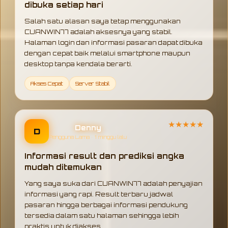
dibuka setiap hari
Salah satu alasan saya tetap menggunakan
CUANWIN77 adalah aksesnya yang stabil.
Halaman login dan informasi pasaran dapat dibuka
dengan cepat baik melalui smartphone maupun
desktop tanpa kendala berarti.
Akses Cepat
Server Stabil
★★★★★
Denny
D
Pengguna Lama • 1 minggu lalu
Informasi result dan prediksi angka
mudah ditemukan
Yang saya suka dari CUANWIN77 adalah penyajian
informasi yang rapi. Result terbaru jadwal
pasaran hingga berbagai informasi pendukung
tersedia dalam satu halaman sehingga lebih
praktis untuk diakses.