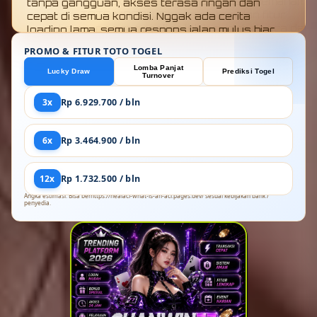
yang bikin bingung. CUANWIN77 kasih jalur
tanpa gangguan, akses terasa ringan dan
akses langsung ke sistem utama tanpa ribet.
cepat di semua kondisi. Nggak ada cerita
Semua transparan, jelas, dan aman buat
loading lama, semua respons jalan mulus biar
pengguna yang pengen masuk ke platform
fokus langsung ke analisa angka tanpa
PROMO & FITUR TOTO TOGEL
tanpa distraksi.
hambatan.
Lomba Panjat
Lucky Draw
Prediksi Togel
Turnover
3x
Rp 6.929.700 / bln
6x
Rp 3.464.900 / bln
12x
Rp 1.732.500 / bln
Angka estimasi. Bisa berhttps://healacl-what-is-an-acl.pages.dev/ sesuai kebijakan bank /
penyedia.