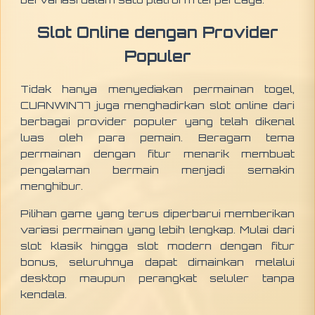
Slot Online dengan Provider
Populer
Tidak hanya menyediakan permainan togel,
CUANWIN77 juga menghadirkan slot online dari
berbagai provider populer yang telah dikenal
luas oleh para pemain. Beragam tema
permainan dengan fitur menarik membuat
pengalaman bermain menjadi semakin
menghibur.
Pilihan game yang terus diperbarui memberikan
variasi permainan yang lebih lengkap. Mulai dari
slot klasik hingga slot modern dengan fitur
bonus, seluruhnya dapat dimainkan melalui
desktop maupun perangkat seluler tanpa
kendala.