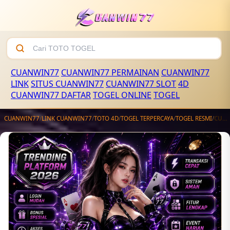
CUANWIN77
CUANWIN77 PERMAINAN
CUANWIN77
LINK
SITUS CUANWIN77
CUANWIN77 SLOT
4D
CUANWIN77 DAFTAR
TOGEL ONLINE
TOGEL
CUANWIN77
/
LINK CUANWIN77
/
TOTO 4D
/
TOGEL TERPERCAYA
/
TOGEL RESMI
/
CUANWIN77 | Alternatif Bandar Toto Online Terpercaya Dengan Result Tercepat