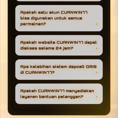
Apakah satu akun CUANWIN77
bisa digunakan untuk semua
permainan?
Apakah website CUANWIN77 dapat
diakses selama 24 jam?
Apa kelebihan sistem deposit QRIS
di CUANWIN77?
Apakah CUANWIN77 menyediakan
layanan bantuan pelanggan?