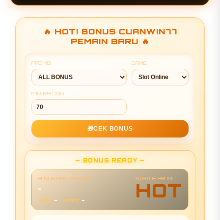
🔥 HOT! BONUS CUANWIN77
PEMAIN BARU 🔥
PROMO
GAME
MIN RATING
🎁
CEK BONUS
— BONUS READY —
BONUS REKOMENDASI
STATUS PROMO
HOT
-
-
-
Game:
Rating: