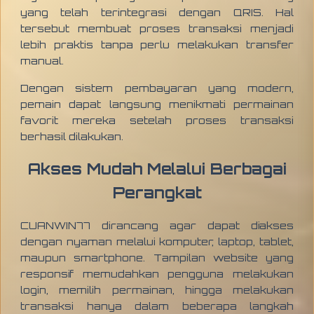
yang telah terintegrasi dengan QRIS. Hal
tersebut membuat proses transaksi menjadi
lebih praktis tanpa perlu melakukan transfer
manual.
Dengan sistem pembayaran yang modern,
pemain dapat langsung menikmati permainan
favorit mereka setelah proses transaksi
berhasil dilakukan.
Akses Mudah Melalui Berbagai
Perangkat
CUANWIN77 dirancang agar dapat diakses
dengan nyaman melalui komputer, laptop, tablet,
maupun smartphone. Tampilan website yang
responsif memudahkan pengguna melakukan
login, memilih permainan, hingga melakukan
transaksi hanya dalam beberapa langkah