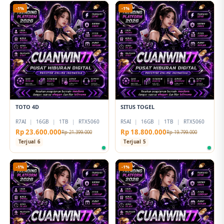
-1%
-1%
TOTO 4D
SITUS TOGEL
R7AI
|
16GB
|
1TB
|
RTX5060
R5AI
|
16GB
|
1TB
|
RTX5060
Rp 23.600.000
Rp 18.800.000
Rp 21.399.000
Rp 19.799.000
Terjual 6
Terjual 5
-1%
-1%