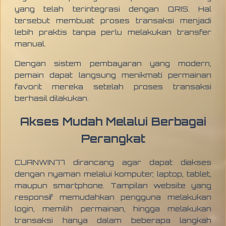
yang telah terintegrasi dengan QRIS. Hal
tersebut membuat proses transaksi menjadi
lebih praktis tanpa perlu melakukan transfer
manual.
Dengan sistem pembayaran yang modern,
pemain dapat langsung menikmati permainan
favorit mereka setelah proses transaksi
berhasil dilakukan.
Akses Mudah Melalui Berbagai
Perangkat
CUANWIN77 dirancang agar dapat diakses
dengan nyaman melalui komputer, laptop, tablet,
maupun smartphone. Tampilan website yang
responsif memudahkan pengguna melakukan
login, memilih permainan, hingga melakukan
transaksi hanya dalam beberapa langkah