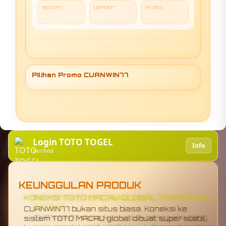
BENEFIT
DEPOSIT
AKSES
-
-
-
HOT! Bonus menarik permainan seru khusus untuk pemain baru
CUANWIN77.
Pilihan Promo CUANWIN77
CUANWIN77 menghadirkan bonus menarik akses cepat dan
permainan seru untuk pemain baru.
Login TOTO TOGEL
Info
Verified
KEUNGGULAN PRODUK
KONEKSI TOTO MACAU GLOBAL TANPA LAG
CUANWIN77 bukan situs biasa. Koneksi ke
sistem TOTO MACAU global dibuat super stabil