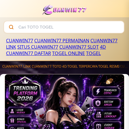
CUANWIN77
CUANWIN77 PERMAINAN
CUANWIN77
LINK
SITUS CUANWIN77
CUANWIN77 SLOT
4D
CUANWIN77 DAFTAR
TOGEL ONLINE
TOGEL
CUANWIN77
/
LINK CUANWIN77
/
TOTO 4D
/
TOGEL TERPERCAYA
/
TOGEL RESMI
/
CUANWIN77 | Alternatif Bandar Toto Online Terpercaya Dengan Result Tercepat