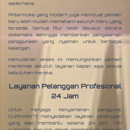
sederhana.
Antarmuka yang modern juga membuat pemain
baru lebih mudah memahami seluruh menu yang
tersedia. Semua fitur telah disusun secara
sistematis sehingga memberikan pengalaman
penggunaan yang nyaman untuk berbagai
kalangan.
Kemudahan akses ini memungkinkan pemain
menikmati seluruh layanan kapan saja sesuai
kebutuhan mereka.
Layanan Pelanggan Profesional
24 Jam
Untuk menjaga kenyamanan pengguna,
CUANWIN77 menyediakan layanan pelanggan
yang siap membantu selama 24 jam. Tim
customer service dapat memberikan bantuan