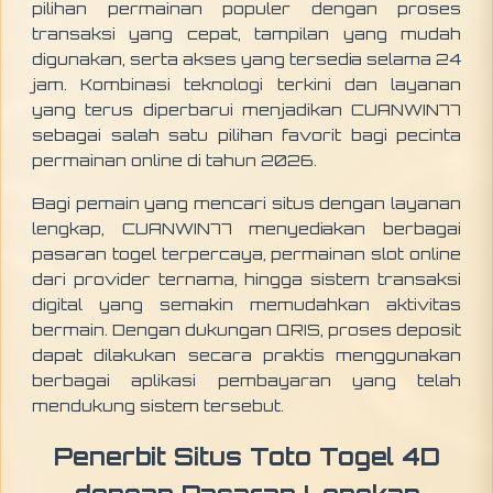
pilihan permainan populer dengan proses
transaksi yang cepat, tampilan yang mudah
digunakan, serta akses yang tersedia selama 24
jam. Kombinasi teknologi terkini dan layanan
yang terus diperbarui menjadikan CUANWIN77
sebagai salah satu pilihan favorit bagi pecinta
permainan online di tahun 2026.
Bagi pemain yang mencari situs dengan layanan
lengkap, CUANWIN77 menyediakan berbagai
pasaran togel terpercaya, permainan slot online
dari provider ternama, hingga sistem transaksi
digital yang semakin memudahkan aktivitas
bermain. Dengan dukungan QRIS, proses deposit
dapat dilakukan secara praktis menggunakan
berbagai aplikasi pembayaran yang telah
mendukung sistem tersebut.
Penerbit Situs Toto Togel 4D