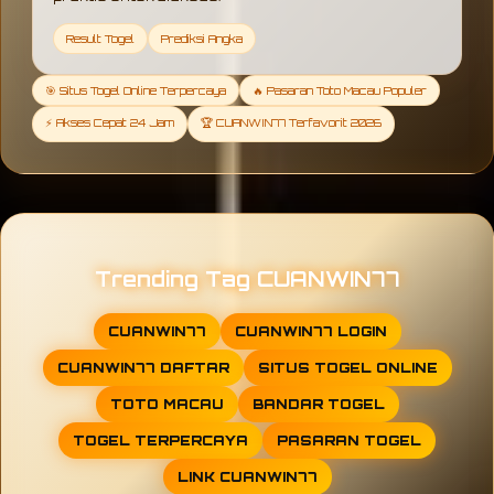
Result Togel
Prediksi Angka
🎯 Situs Togel Online Terpercaya
🔥 Pasaran Toto Macau Populer
⚡ Akses Cepat 24 Jam
🏆 CUANWIN77 Terfavorit 2026
Trending Tag CUANWIN77
CUANWIN77
CUANWIN77 LOGIN
CUANWIN77 DAFTAR
SITUS TOGEL ONLINE
TOTO MACAU
BANDAR TOGEL
TOGEL TERPERCAYA
PASARAN TOGEL
LINK CUANWIN77