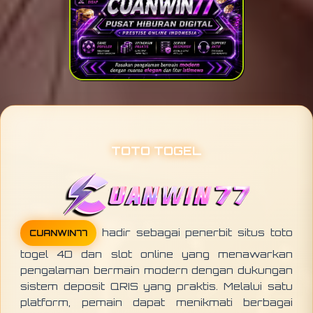
TOTO TOGEL
hadir sebagai penerbit situs toto
CUANWIN77
togel 4D dan slot online yang menawarkan
pengalaman bermain modern dengan dukungan
sistem deposit QRIS yang praktis. Melalui satu
platform, pemain dapat menikmati berbagai