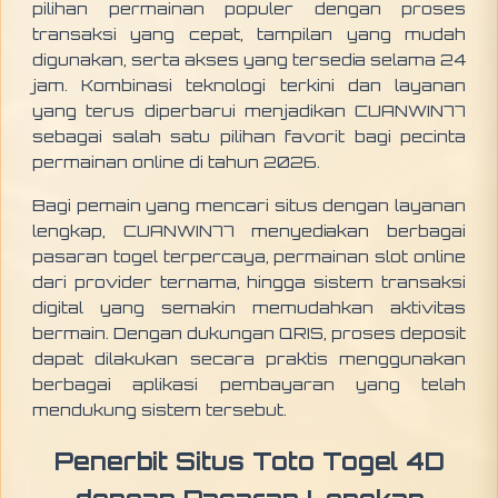
pilihan permainan populer dengan proses
transaksi yang cepat, tampilan yang mudah
digunakan, serta akses yang tersedia selama 24
jam. Kombinasi teknologi terkini dan layanan
yang terus diperbarui menjadikan CUANWIN77
sebagai salah satu pilihan favorit bagi pecinta
permainan online di tahun 2026.
Bagi pemain yang mencari situs dengan layanan
lengkap, CUANWIN77 menyediakan berbagai
pasaran togel terpercaya, permainan slot online
dari provider ternama, hingga sistem transaksi
digital yang semakin memudahkan aktivitas
bermain. Dengan dukungan QRIS, proses deposit
dapat dilakukan secara praktis menggunakan
berbagai aplikasi pembayaran yang telah
mendukung sistem tersebut.
Penerbit Situs Toto Togel 4D