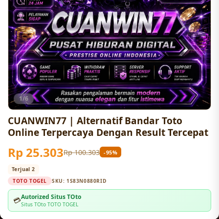
1/6
CUANWIN77 | Alternatif Bandar Toto
Online Terpercaya Dengan Result Tercepat
Rp 25.303
Rp 100.303
-95%
Terjual 2
TOTO TOGEL
SKU:
1S83N0880RID
Autorized Situs TOto
💳
Situs TOto TOTO TOGEL