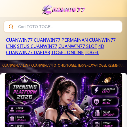
CUANWIN77
CUANWIN77 PERMAINAN
CUANWIN77
LINK
SITUS CUANWIN77
CUANWIN77 SLOT
4D
CUANWIN77 DAFTAR
TOGEL ONLINE
TOGEL
CUANWIN77
/
LINK CUANWIN77
/
TOTO 4D
/
TOGEL TERPERCAYA
/
TOGEL RESMI
/
CUANWIN77 | Alternatif Bandar Toto Online Terpercaya Dengan Result Tercepat