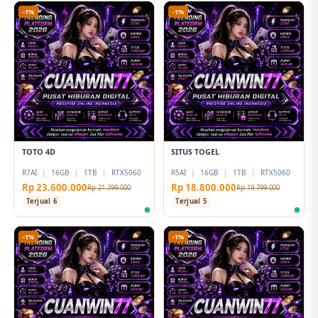
-1%
-1%
TOTO 4D
SITUS TOGEL
R7AI
|
16GB
|
1TB
|
RTX5060
R5AI
|
16GB
|
1TB
|
RTX5060
Rp 23.600.000
Rp 18.800.000
Rp 21.399.000
Rp 19.799.000
Terjual 6
Terjual 5
-1%
-1%