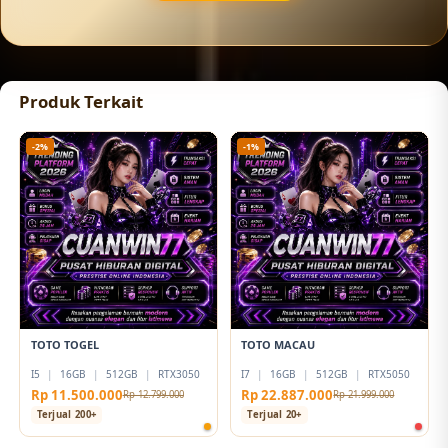
Produk Terkait
-2%
-1%
TOTO TOGEL
TOTO MACAU
I5
|
16GB
|
512GB
|
RTX3050
I7
|
16GB
|
512GB
|
RTX5050
Rp 11.500.000
Rp 22.887.000
Rp 12.799.000
Rp 21.999.000
Terjual 200+
Terjual 20+