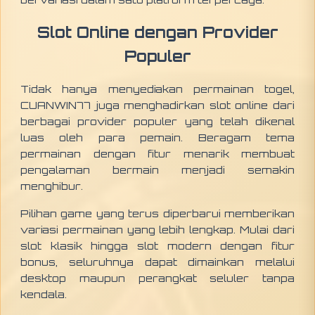
Slot Online dengan Provider
Populer
Tidak hanya menyediakan permainan togel,
CUANWIN77 juga menghadirkan slot online dari
berbagai provider populer yang telah dikenal
luas oleh para pemain. Beragam tema
permainan dengan fitur menarik membuat
pengalaman bermain menjadi semakin
menghibur.
Pilihan game yang terus diperbarui memberikan
variasi permainan yang lebih lengkap. Mulai dari
slot klasik hingga slot modern dengan fitur
bonus, seluruhnya dapat dimainkan melalui
desktop maupun perangkat seluler tanpa
kendala.