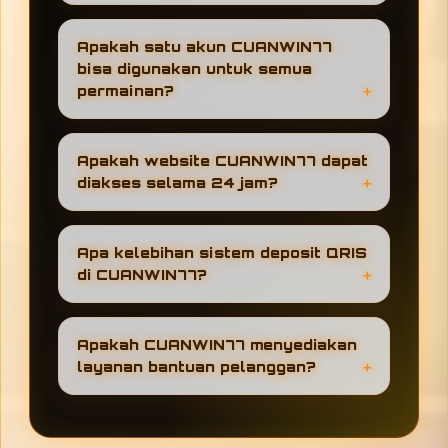
Apakah satu akun CUANWIN77
bisa digunakan untuk semua
permainan?
Apakah website CUANWIN77 dapat
diakses selama 24 jam?
Apa kelebihan sistem deposit QRIS
di CUANWIN77?
Apakah CUANWIN77 menyediakan
layanan bantuan pelanggan?