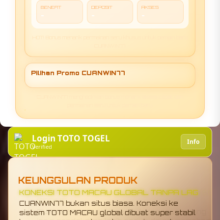
BENEFIT
DEPOSIT
AKSES
-
-
-
HOT! Bonus menarik permainan seru khusus untuk pemain baru
CUANWIN77.
Pilihan Promo CUANWIN77
CUANWIN77 menghadirkan bonus menarik akses cepat dan
permainan seru untuk pemain baru.
Login TOTO TOGEL
Info
Verified
KEUNGGULAN PRODUK
AKSES RESMI TANPA ARAH
MEMBINGUNGKAN
Nggak ada link berputar atau halaman aneh