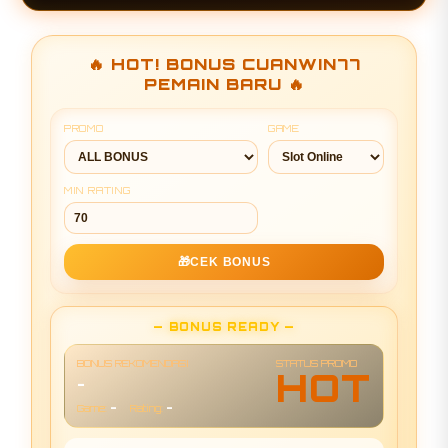
🔥 HOT! BONUS CUANWIN77
PEMAIN BARU 🔥
PROMO
GAME
MIN RATING
🎁
CEK BONUS
— BONUS READY —
BONUS REKOMENDASI
STATUS PROMO
HOT
-
-
-
Game:
Rating: