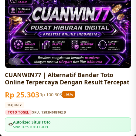
1/6
CUANWIN77 | Alternatif Bandar Toto
Online Terpercaya Dengan Result Tercepat
Rp 25.303
Rp 100.303
-95%
Terjual 2
TOTO TOGEL
SKU:
1S83N0880RID
Autorized Situs TOto
💳
Situs TOto TOTO TOGEL