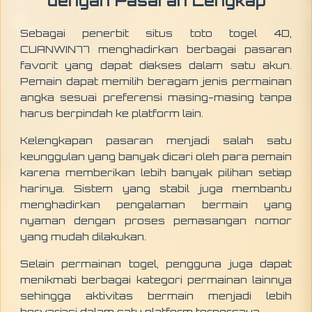
dengan Pasaran Lengkap
Sebagai penerbit situs toto togel 4D,
CUANWIN77 menghadirkan berbagai pasaran
favorit yang dapat diakses dalam satu akun.
Pemain dapat memilih beragam jenis permainan
angka sesuai preferensi masing-masing tanpa
harus berpindah ke platform lain.
Kelengkapan pasaran menjadi salah satu
keunggulan yang banyak dicari oleh para pemain
karena memberikan lebih banyak pilihan setiap
harinya. Sistem yang stabil juga membantu
menghadirkan pengalaman bermain yang
nyaman dengan proses pemasangan nomor
yang mudah dilakukan.
Selain permainan togel, pengguna juga dapat
menikmati berbagai kategori permainan lainnya
sehingga aktivitas bermain menjadi lebih
bervariasi dalam satu platform terpercaya.