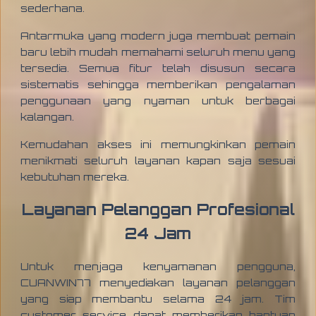
sederhana.
Antarmuka yang modern juga membuat pemain
baru lebih mudah memahami seluruh menu yang
tersedia. Semua fitur telah disusun secara
sistematis sehingga memberikan pengalaman
penggunaan yang nyaman untuk berbagai
kalangan.
Kemudahan akses ini memungkinkan pemain
menikmati seluruh layanan kapan saja sesuai
kebutuhan mereka.
Layanan Pelanggan Profesional
24 Jam
Untuk menjaga kenyamanan pengguna,
CUANWIN77 menyediakan layanan pelanggan
yang siap membantu selama 24 jam. Tim
customer service dapat memberikan bantuan