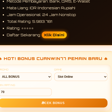
Metode Pembayaran: Bank, QRIS, E-Wallet
Mata Uang: IDR (Indonesian Rupiah)
Jam Operasional: 24 Jam Nonstop
Total Rating: 5.983.781
Rating: ⭐⭐⭐⭐⭐
Daftar Sekarang:
Klik Disini
🔥 HOT! BONUS CUANWIN77 PEMAIN BARU 🔥
PROMO
GAME
MIN RATING
🎁
CEK BONUS