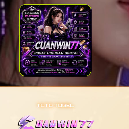
TOTO TOGEL