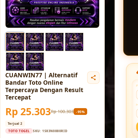
CUANWIN77 | Alternatif
Bandar Toto Online
Terpercaya Dengan Result
Tercepat
Rp 25.303
Rp 100.303
-95%
Terjual 2
TOTO TOGEL
SKU:
1S83N0880RID