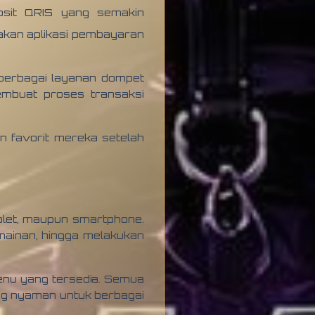
osit QRIS yang semakin
kan aplikasi pembayaran
 berbagai layanan dompet
membuat proses transaksi
 favorit mereka setelah
blet, maupun smartphone.
mainan, hingga melakukan
nu yang tersedia. Semua
ng nyaman untuk berbagai