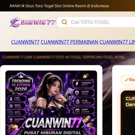
RANK1# Situs Toto Togel Slot Online Resmi di Indonesia
CUANWIN77
CUANWIN77 PERMAINAN
CUANWIN77 LI
CUANWIN77
/
LINK CUANWIN77
/
TOTO 4D
/
TOGEL TERPERCAYA
/
TOGEL RESMI
/
CUAN
Ba
CUA
Den