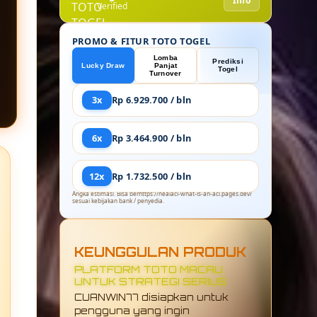
Info
Verified
PROMO & FITUR TOTO TOGEL
Lomba
Prediksi
Lucky Draw
Panjat
Togel
Turnover
3x
Rp 6.929.700 / bln
6x
Rp 3.464.900 / bln
12x
Rp 1.732.500 / bln
Angka estimasi. Bisa berhttps://healacl-what-is-an-acl.pages.dev/
sesuai kebijakan bank / penyedia.
KEUNGGULAN PRODUK
AKSES RESMI TANPA ARAH
MEMBINGUNGKAN
Nggak ada link berputar atau
halaman aneh yang bikin