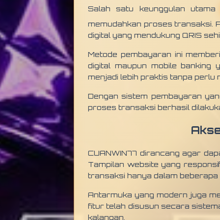
Salah satu keunggulan utam
memudahkan proses transaksi. 
digital yang mendukung QRIS sehin
Metode pembayaran ini memberika
digital maupun mobile banking 
menjadi lebih praktis tanpa perlu
Dengan sistem pembayaran yang
proses transaksi berhasil dilakuk
Akse
CUANWIN77 dirancang agar dapat
Tampilan website yang responsi
transaksi hanya dalam beberapa
Antarmuka yang modern juga me
fitur telah disusun secara sis
kalangan.