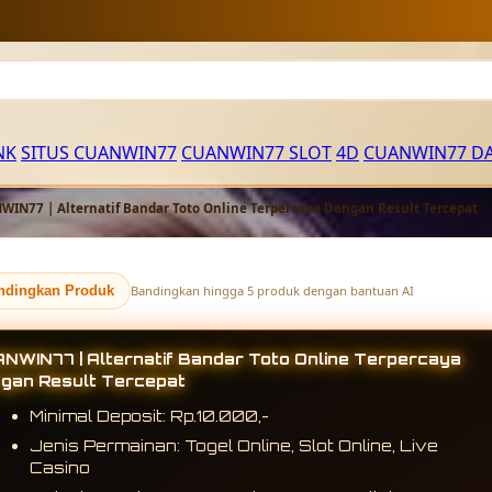
NK
SITUS CUANWIN77
CUANWIN77 SLOT
4D
CUANWIN77 DA
WIN77 | Alternatif Bandar Toto Online Terpercaya Dengan Result Tercepat
ndingkan Produk
Bandingkan hingga 5 produk dengan bantuan AI
NWIN77 | Alternatif Bandar Toto Online Terpercaya
gan Result Tercepat
Minimal Deposit: Rp.10.000,-
Jenis Permainan: Togel Online, Slot Online, Live
Casino