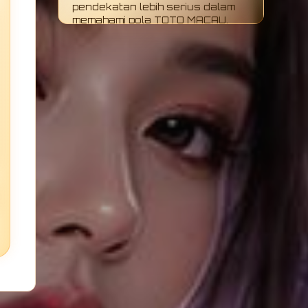
bingung. CUANWIN77 kasih jalur
akses langsung ke sistem utama
tanpa ribet. Semua transparan,
jelas, dan aman buat pengguna
yang pengen masuk ke platform
tanpa distraksi.