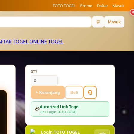
TOTO TOGEL
Promo
Daftar
Masuk
0
🛒
Masuk
FTAR
TOGEL ONLINE
TOGEL
QTY
+ Keranjang
Beli
Autorized Link Togel
💳
Link Login TOTO TOGEL
Login TOTO TOGEL