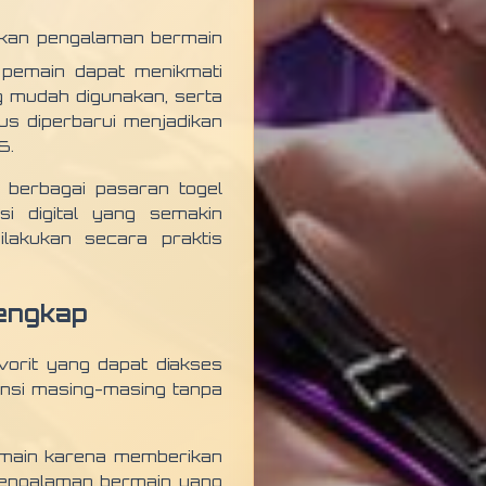
arkan pengalaman bermain
 pemain dapat menikmati
g mudah digunakan, serta
us diperbarui menjadikan
6.
 berbagai pasaran togel
si digital yang semakin
lakukan secara praktis
Lengkap
vorit yang dapat diakses
ensi masing-masing tanpa
emain karena memberikan
 pengalaman bermain yang