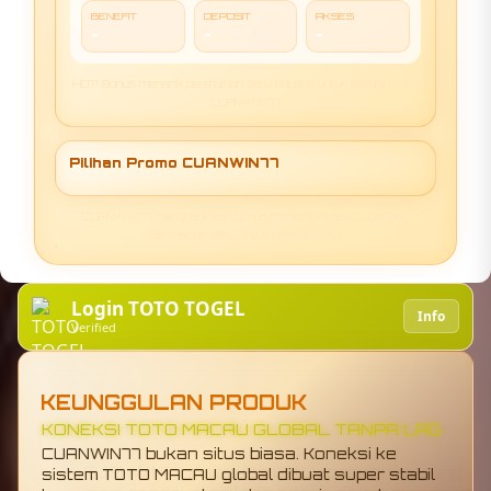
BENEFIT
DEPOSIT
AKSES
-
-
-
HOT! Bonus menarik permainan seru khusus untuk pemain baru
CUANWIN77.
Pilihan Promo CUANWIN77
CUANWIN77 menghadirkan bonus menarik akses cepat dan
permainan seru untuk pemain baru.
Login TOTO TOGEL
Info
Verified
KEUNGGULAN PRODUK
AKSES RESMI TANPA ARAH
MEMBINGUNGKAN
Nggak ada link berputar atau halaman aneh