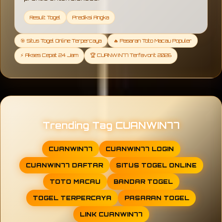
Result Togel
Prediksi Angka
🎯 Situs Togel Online Terpercaya
🔥 Pasaran Toto Macau Populer
⚡ Akses Cepat 24 Jam
🏆 CUANWIN77 Terfavorit 2026
Trending Tag CUANWIN77
CUANWIN77
CUANWIN77 LOGIN
CUANWIN77 DAFTAR
SITUS TOGEL ONLINE
TOTO MACAU
BANDAR TOGEL
TOGEL TERPERCAYA
PASARAN TOGEL
LINK CUANWIN77