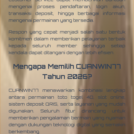
mengenai proses pendaftaran, login akun,
transaksi deposit, hingga berbagai informasi
mengenai permainan yang tersedia.
Respon yang cepat menjadi salah satu bentuk
komitmen dalam memberikan pelayanan terbaik
kepada seluruh member sehingga setiap
kendala dapat ditangani dengan lebih efisien.
Mengapa Memilih CUANWIN77
Tahun 2026?
CUANWIN77 menawarkan kombinasi lengkap
antara permainan toto togel 4D, slot online,
sistem deposit QRIS, serta layanan yang mudah
digunakan. Seluruh fitur dirancang untuk
memberikan pengalaman bermain yang nyaman
dengan dukungan teknologi digital yang semakin
berkembang.