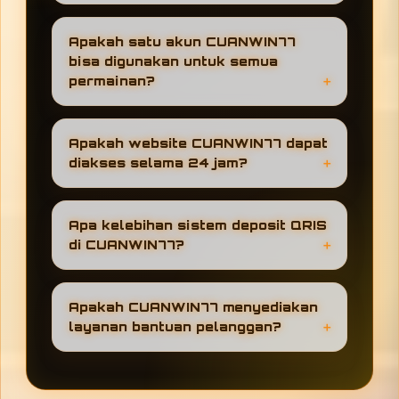
Apakah satu akun CUANWIN77
bisa digunakan untuk semua
permainan?
Apakah website CUANWIN77 dapat
diakses selama 24 jam?
Apa kelebihan sistem deposit QRIS
di CUANWIN77?
Apakah CUANWIN77 menyediakan
layanan bantuan pelanggan?