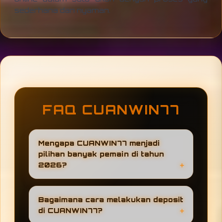
sederhana dan nyaman.
FAQ CUANWIN77
Mengapa CUANWIN77 menjadi
pilihan banyak pemain di tahun
2026?
Bagaimana cara melakukan deposit
di CUANWIN77?