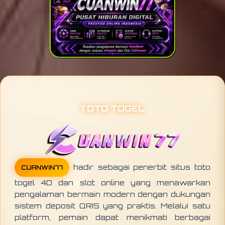
TOTO TOGEL
hadir sebagai penerbit situs toto
CUANWIN77
togel 4D dan slot online yang menawarkan
pengalaman bermain modern dengan dukungan
sistem deposit QRIS yang praktis. Melalui satu
platform, pemain dapat menikmati berbagai