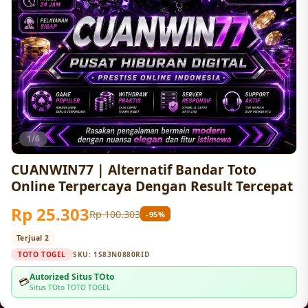
1/6
CUANWIN77 | Alternatif Bandar Toto
Online Terpercaya Dengan Result Tercepat
Rp 25.303
Rp 100.303
-95%
Terjual 2
TOTO TOGEL
SKU:
1S83N0880RID
Autorized Situs TOto
💳
Situs TOto TOTO TOGEL