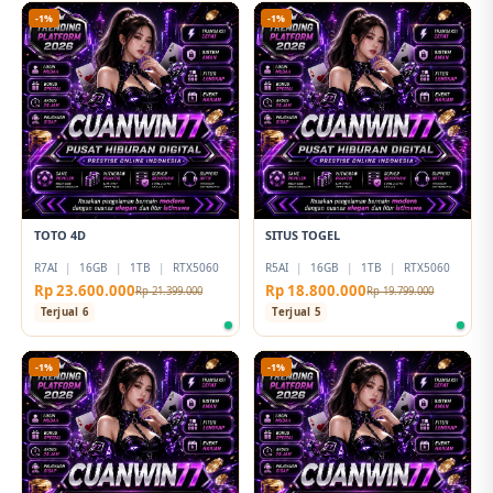
-1%
-1%
TOTO 4D
SITUS TOGEL
R7AI
|
16GB
|
1TB
|
RTX5060
R5AI
|
16GB
|
1TB
|
RTX5060
Rp 23.600.000
Rp 18.800.000
Rp 21.399.000
Rp 19.799.000
Terjual 6
Terjual 5
-1%
-1%