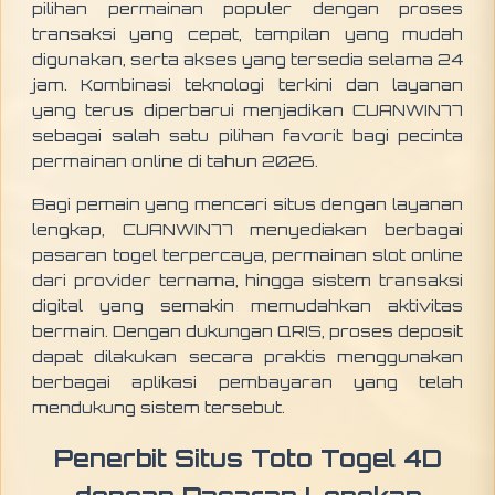
pilihan permainan populer dengan proses
transaksi yang cepat, tampilan yang mudah
digunakan, serta akses yang tersedia selama 24
jam. Kombinasi teknologi terkini dan layanan
yang terus diperbarui menjadikan CUANWIN77
sebagai salah satu pilihan favorit bagi pecinta
permainan online di tahun 2026.
Bagi pemain yang mencari situs dengan layanan
lengkap, CUANWIN77 menyediakan berbagai
pasaran togel terpercaya, permainan slot online
dari provider ternama, hingga sistem transaksi
digital yang semakin memudahkan aktivitas
bermain. Dengan dukungan QRIS, proses deposit
dapat dilakukan secara praktis menggunakan
berbagai aplikasi pembayaran yang telah
mendukung sistem tersebut.
Penerbit Situs Toto Togel 4D