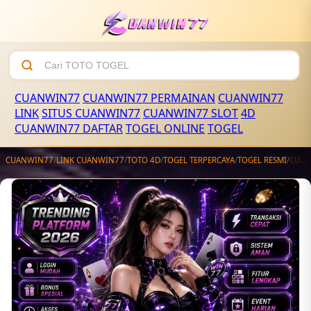
CUANWIN77
CUANWIN77 PERMAINAN
CUANWIN77
LINK
SITUS CUANWIN77
CUANWIN77 SLOT
4D
CUANWIN77 DAFTAR
TOGEL ONLINE
TOGEL
CUANWIN77
/
LINK CUANWIN77
/
TOTO 4D
/
TOGEL TERPERCAYA
/
TOGEL RESMI
/
CUANWIN77 | Alternatif Bandar Toto Online Terpercaya Dengan Result Tercepat