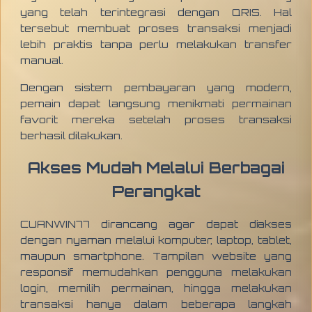
yang telah terintegrasi dengan QRIS. Hal
tersebut membuat proses transaksi menjadi
lebih praktis tanpa perlu melakukan transfer
manual.
Dengan sistem pembayaran yang modern,
pemain dapat langsung menikmati permainan
favorit mereka setelah proses transaksi
berhasil dilakukan.
Akses Mudah Melalui Berbagai
Perangkat
CUANWIN77 dirancang agar dapat diakses
dengan nyaman melalui komputer, laptop, tablet,
maupun smartphone. Tampilan website yang
responsif memudahkan pengguna melakukan
login, memilih permainan, hingga melakukan
transaksi hanya dalam beberapa langkah