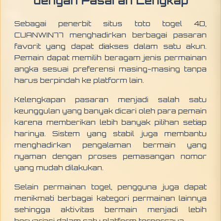
dengan Pasaran Lengkap
Sebagai penerbit situs toto togel 4D,
CUANWIN77 menghadirkan berbagai pasaran
favorit yang dapat diakses dalam satu akun.
Pemain dapat memilih beragam jenis permainan
angka sesuai preferensi masing-masing tanpa
harus berpindah ke platform lain.
Kelengkapan pasaran menjadi salah satu
keunggulan yang banyak dicari oleh para pemain
karena memberikan lebih banyak pilihan setiap
harinya. Sistem yang stabil juga membantu
menghadirkan pengalaman bermain yang
nyaman dengan proses pemasangan nomor
yang mudah dilakukan.
Selain permainan togel, pengguna juga dapat
menikmati berbagai kategori permainan lainnya
sehingga aktivitas bermain menjadi lebih
bervariasi dalam satu platform terpercaya.