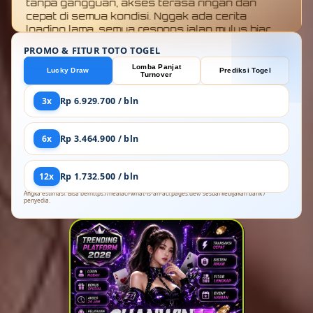
tanpa gangguan, akses terasa ringan dan
cepat di semua kondisi. Nggak ada cerita
loading lama, semua respons jalan mulus biar
fokus langsung ke analisa angka tanpa
PROMO & FITUR TOTO TOGEL
hambatan.
Lomba Panjat
Lucky Draw
Prediksi Togel
Turnover
3x
Rp 6.929.700 / bln
6x
Rp 3.464.900 / bln
12x
Rp 1.732.500 / bln
Angka estimasi. Bisa berhttps://healacl-what-is-an-acl.pages.dev/ sesuai kebijakan bank /
penyedia.