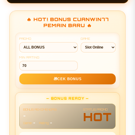
🔥 HOT! BONUS CUANWIN77
PEMAIN BARU 🔥
PROMO
GAME
MIN RATING
🎁
CEK BONUS
— BONUS READY —
BONUS REKOMENDASI
STATUS PROMO
HOT
-
-
-
Game:
Rating: