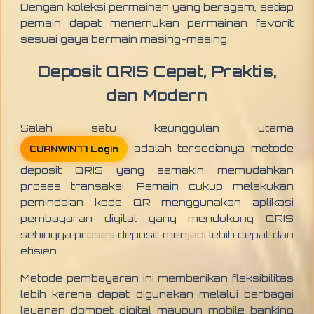
Dengan koleksi permainan yang beragam, setiap
pemain dapat menemukan permainan favorit
sesuai gaya bermain masing-masing.
Deposit QRIS Cepat, Praktis,
dan Modern
Salah satu keunggulan utama
adalah tersedianya metode
CUANWIN77 Login
deposit QRIS yang semakin memudahkan
proses transaksi. Pemain cukup melakukan
pemindaian kode QR menggunakan aplikasi
pembayaran digital yang mendukung QRIS
sehingga proses deposit menjadi lebih cepat dan
efisien.
Metode pembayaran ini memberikan fleksibilitas
lebih karena dapat digunakan melalui berbagai
layanan dompet digital maupun mobile banking