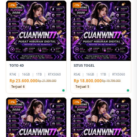
-1%
-1%
TOTO 4D
SITUS TOGEL
R7AI
|
16GB
|
1TB
|
RTX5060
R5AI
|
16GB
|
1TB
|
RTX5060
Rp 23.600.000
Rp 18.800.000
Rp 21.399.000
Rp 19.799.000
Terjual 6
Terjual 5
-1%
-1%