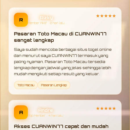
★★★★★
Rizky
R
Member Aktif • 2 hari lalu
Pasaran Toto Macau di CUANWIN77
sangat lengkap
Saya sudah mencoba berbagai situs togel online
dan menurut saya CUANWIN77 termasuk yang
paling nyaman. Pasaran Toto Macau tersedia
lengkap dengan jadwal yang jelas sehingga lebih
mudah mengikuti setiap result yang keluar.
Toto Macau
Pasaran Lengkap
★★★★★
Andre
A
Top Member • 4 hari lalu
Akses CUANWIN77 cepat dan mudah