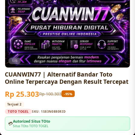
1/6
CUANWIN77 | Alternatif Bandar Toto
Online Terpercaya Dengan Result Tercepat
Rp 25.303
Rp 100.303
-95%
Terjual 2
TOTO TOGEL
SKU:
1S83N0880RID
Autorized Situs TOto
💳
Situs TOto TOTO TOGEL