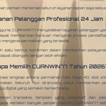
an pemain menikmati seluruh layanan kapan saja sesua
anan Pelanggan Profesional 24 Jam
guna, CUANWIN77 menyediakan layanan pelanggan ya
apat memberikan bantuan mengenai proses pendaftara
si mengenai permainan yang tersedia.
ah satu bentuk komitmen dalam memberikan pelayanan
pat ditangani dengan lebih efisien.
pa Memilih CUANWIN77 Tahun 2026
 lengkap antara permainan toto togel 4D, slot onli
nakan. Seluruh fitur dirancang untuk memberikan 
i digital yang semakin berkembang.
ahan transaksi, tampilan yang responsif, dan pe
ngapa semakin banyak pemain memilih CUANWIN77 seb