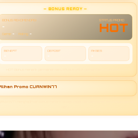
— BONUS READY —
BONUS REKOMENDASI
STATUS PROMO
HOT
-
-
-
Game:
Rating:
BENEFIT
DEPOSIT
AKSES
-
-
-
HOT! Bonus menarik permainan seru khusus untuk pemain baru CUANWIN77.
Pilihan Promo CUANWIN77
ANWIN77 menghadirkan bonus menarik akses cepat dan permainan seru untuk pemain
baru.