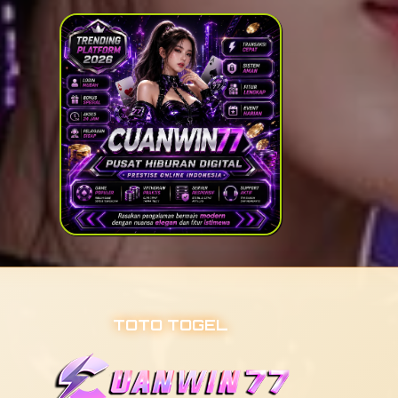
TOTO TOGEL