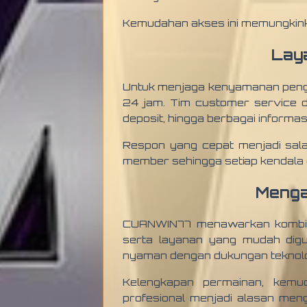
Kemudahan akses ini memungkink
Lay
Untuk menjaga kenyamanan peng
24 jam. Tim customer service d
deposit, hingga berbagai informa
Respon yang cepat menjadi sal
member sehingga setiap kendala da
Menga
CUANWIN77 menawarkan kombinasi
serta layanan yang mudah digu
nyaman dengan dukungan teknolog
Kelengkapan permainan, kemud
profesional menjadi alasan me