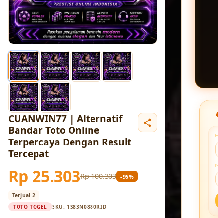
CUANWIN77 | Alternatif
Bandar Toto Online
Terpercaya Dengan Result
Tercepat
Rp 25.303
Rp 100.303
-95%
Terjual 2
TOTO TOGEL
SKU:
1S83N0880RID