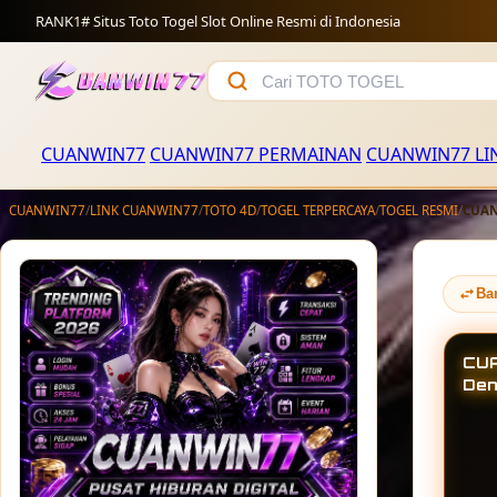
RANK1# Situs Toto Togel Slot Online Resmi di Indonesia
CUANWIN77
CUANWIN77 PERMAINAN
CUANWIN77 LI
CUANWIN77
/
LINK CUANWIN77
/
TOTO 4D
/
TOGEL TERPERCAYA
/
TOGEL RESMI
/
CUAN
Ba
CUA
Den