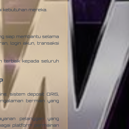
i kebutuhan mereka.
ng siap membantu selama
n, login akun, transaksi
 terbaik kepada seluruh
?
ne, sistem deposit QRIS,
pengalaman bermain yang
layanan pelanggan yang
agai platform permainan