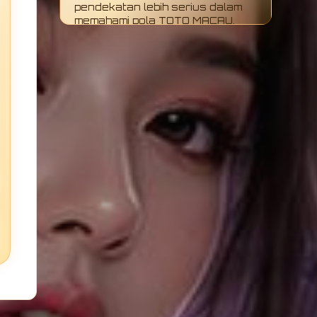
bingung. CUANWIN77 kasih jalur
akses langsung ke sistem utama
tanpa ribet. Semua transparan,
jelas, dan aman buat pengguna
yang pengen masuk ke platform
tanpa distraksi.