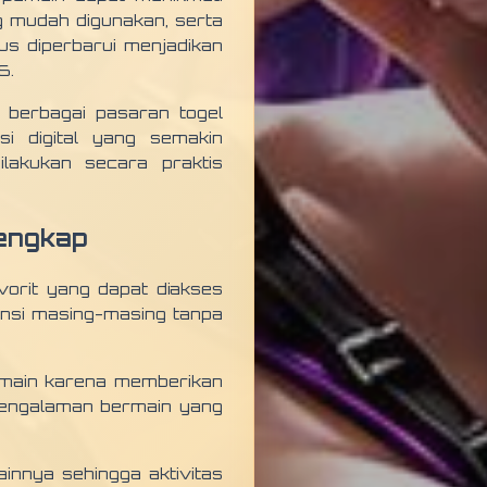
g mudah digunakan, serta
us diperbarui menjadikan
6.
 berbagai pasaran togel
si digital yang semakin
lakukan secara praktis
Lengkap
vorit yang dapat diakses
ensi masing-masing tanpa
emain karena memberikan
 pengalaman bermain yang
ainnya sehingga aktivitas