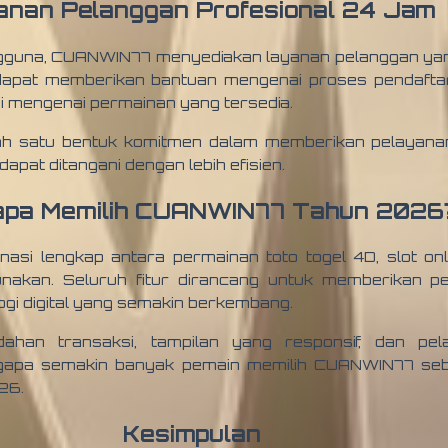
anan Pelanggan Profesional 24 Jam
guna, CUANWIN77 menyediakan layanan pelanggan ya
apat memberikan bantuan mengenai proses pendaftara
si mengenai permainan yang tersedia.
ah satu bentuk komitmen dalam memberikan pelayanan
pat ditangani dengan lebih efisien.
pa Memilih CUANWIN77 Tahun 2026
 lengkap antara permainan toto togel 4D, slot onli
nakan. Seluruh fitur dirancang untuk memberikan 
i digital yang semakin berkembang.
ahan transaksi, tampilan yang responsif, dan pe
ngapa semakin banyak pemain memilih CUANWIN77 seb
26.
Kesimpulan