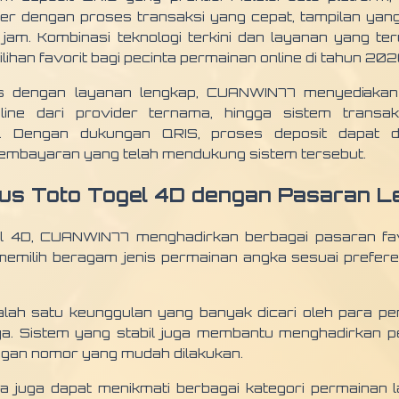
ler dengan proses transaksi yang cepat, tampilan yan
am. Kombinasi teknologi terkini dan layanan yang ter
ihan favorit bagi pecinta permainan online di tahun 202
us dengan layanan lengkap, CUANWIN77 menyediakan
line dari provider ternama, hingga sistem transak
. Dengan dukungan QRIS, proses deposit dapat di
pembayaran yang telah mendukung sistem tersebut.
itus Toto Togel 4D dengan Pasaran 
gel 4D, CUANWIN77 menghadirkan berbagai pasaran fa
memilih beragam jenis permainan angka sesuai prefer
lah satu keunggulan yang banyak dicari oleh para p
rinya. Sistem yang stabil juga membantu menghadirkan
an nomor yang mudah dilakukan.
a juga dapat menikmati berbagai kategori permainan l