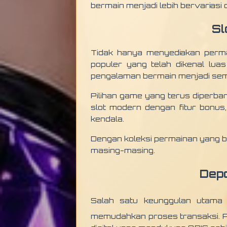
bermain menjadi lebih bervariasi
Sl
Tidak hanya menyediakan permai
populer yang telah dikenal lu
pengalaman bermain menjadi sem
Pilihan game yang terus diperbar
slot modern dengan fitur bonus
kendala.
Dengan koleksi permainan yang 
masing-masing.
Depo
Salah satu keunggulan utam
memudahkan proses transaksi. 