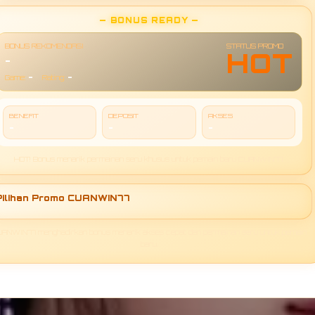
— BONUS READY —
BONUS REKOMENDASI
STATUS PROMO
HOT
-
-
-
Game:
Rating:
BENEFIT
DEPOSIT
AKSES
-
-
-
HOT! Bonus menarik permainan seru khusus untuk pemain baru CUANWIN77.
Pilihan Promo CUANWIN77
ANWIN77 menghadirkan bonus menarik akses cepat dan permainan seru untuk pemain
baru.