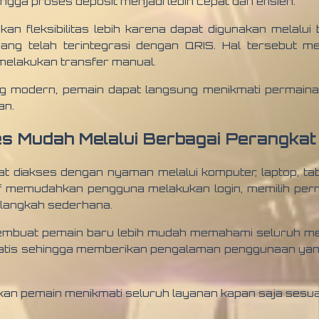
gga proses deposit menjadi lebih cepat dan efisien.
n fleksibilitas lebih karena dapat digunakan melalui
yang telah terintegrasi dengan QRIS. Hal tersebut 
 melakukan transfer manual.
 modern, pemain dapat langsung menikmati permainan
an.
s Mudah Melalui Berbagai Perangkat
 diakses dengan nyaman melalui komputer, laptop, ta
f memudahkan pengguna melakukan login, memilih per
 langkah sederhana.
mbuat pemain baru lebih mudah memahami seluruh me
tematis sehingga memberikan pengalaman penggunaan ya
an pemain menikmati seluruh layanan kapan saja sesua