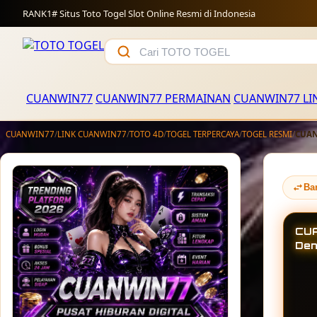
RANK1# Situs Toto Togel Slot Online Resmi di Indonesia
CUANWIN77
CUANWIN77 PERMAINAN
CUANWIN77 LI
CUANWIN77
/
LINK CUANWIN77
/
TOTO 4D
/
TOGEL TERPERCAYA
/
TOGEL RESMI
/
CUAN
Ba
CUA
Den