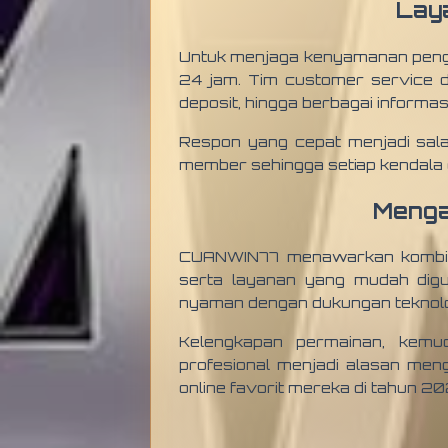
Lay
Untuk menjaga kenyamanan peng
24 jam. Tim customer service d
deposit, hingga berbagai informa
Respon yang cepat menjadi sal
member sehingga setiap kendala da
Menga
CUANWIN77 menawarkan kombinasi
serta layanan yang mudah digu
nyaman dengan dukungan teknolog
Kelengkapan permainan, kemud
profesional menjadi alasan me
online favorit mereka di tahun 20