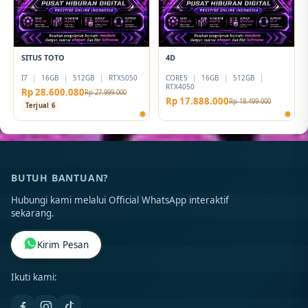
SITUS TOTO
4D
I7
|
16GB
|
512GB
|
RTX5050
CORE5
|
16GB
|
512GB
|
RTX4050
Rp 28.600.080
Rp 27.999.000
Rp 17.888.000
Rp 18.499.000
Terjual 6
BUTUH BANTUAN?
Hubungi kami melalui Official WhatsApp interaktif
sekarang.
Kirim Pesan
Ikuti kami: