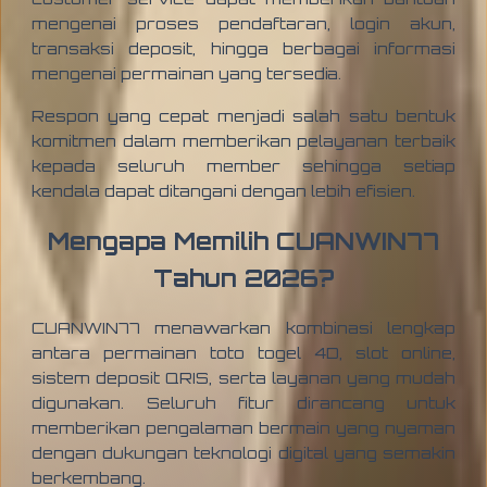
mengenai proses pendaftaran, login akun,
transaksi deposit, hingga berbagai informasi
mengenai permainan yang tersedia.
Respon yang cepat menjadi salah satu bentuk
komitmen dalam memberikan pelayanan terbaik
kepada seluruh member sehingga setiap
kendala dapat ditangani dengan lebih efisien.
Mengapa Memilih CUANWIN77
Tahun 2026?
CUANWIN77 menawarkan kombinasi lengkap
antara permainan toto togel 4D, slot online,
sistem deposit QRIS, serta layanan yang mudah
digunakan. Seluruh fitur dirancang untuk
memberikan pengalaman bermain yang nyaman
dengan dukungan teknologi digital yang semakin
berkembang.