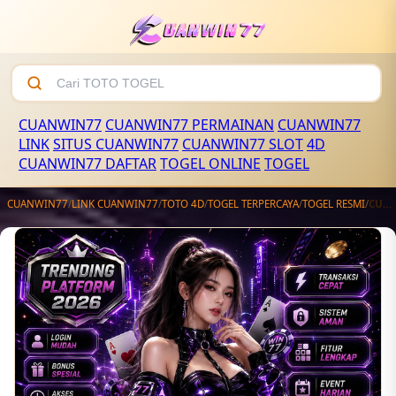
CUANWIN77
CUANWIN77 PERMAINAN
CUANWIN77
LINK
SITUS CUANWIN77
CUANWIN77 SLOT
4D
CUANWIN77 DAFTAR
TOGEL ONLINE
TOGEL
CUANWIN77
/
LINK CUANWIN77
/
TOTO 4D
/
TOGEL TERPERCAYA
/
TOGEL RESMI
/
CUANWIN77 | Alternatif Bandar Toto Online Terpercaya Dengan Result Tercepat