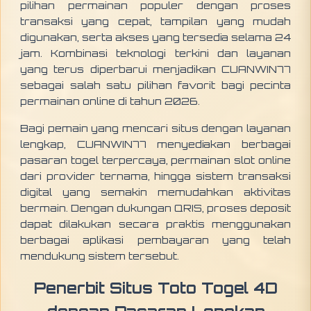
pilihan permainan populer dengan proses
transaksi yang cepat, tampilan yang mudah
digunakan, serta akses yang tersedia selama 24
jam. Kombinasi teknologi terkini dan layanan
yang terus diperbarui menjadikan CUANWIN77
sebagai salah satu pilihan favorit bagi pecinta
permainan online di tahun 2026.
Bagi pemain yang mencari situs dengan layanan
lengkap, CUANWIN77 menyediakan berbagai
pasaran togel terpercaya, permainan slot online
dari provider ternama, hingga sistem transaksi
digital yang semakin memudahkan aktivitas
bermain. Dengan dukungan QRIS, proses deposit
dapat dilakukan secara praktis menggunakan
berbagai aplikasi pembayaran yang telah
mendukung sistem tersebut.
Penerbit Situs Toto Togel 4D