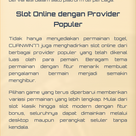
Slot Online dengan Provider
Populer
Tidak hanya menyediakan permainan togel,
CUANWIN77 juga menghadirkan slot online dari
berbagai provider populer yang telah dikenal
luas oleh para pemain. Beragam tema
permainan dengan fitur menarik membuat
pengalaman bermain menjadi semakin
menghibur.
Pilihan game yang terus diperbarui memberikan
variasi permainan yang lebih lengkap. Mulai dari
slot klasik hingga slot modern dengan fitur
bonus, seluruhnya dapat dimainkan melalui
desktop maupun perangkat seluler tanpa
kendala.