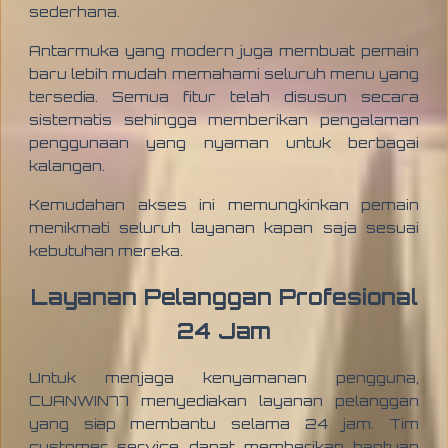
sederhana.
Antarmuka yang modern juga membuat pemain
baru lebih mudah memahami seluruh menu yang
tersedia. Semua fitur telah disusun secara
sistematis sehingga memberikan pengalaman
penggunaan yang nyaman untuk berbagai
kalangan.
Kemudahan akses ini memungkinkan pemain
menikmati seluruh layanan kapan saja sesuai
kebutuhan mereka.
Layanan Pelanggan Profesional
24 Jam
Untuk menjaga kenyamanan pengguna,
CUANWIN77 menyediakan layanan pelanggan
yang siap membantu selama 24 jam. Tim
customer service dapat memberikan bantuan