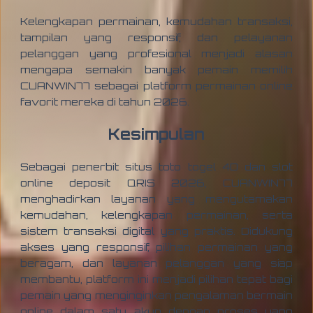
Kelengkapan permainan, kemudahan transaksi,
tampilan yang responsif, dan pelayanan
pelanggan yang profesional menjadi alasan
mengapa semakin banyak pemain memilih
CUANWIN77 sebagai platform permainan online
favorit mereka di tahun 2026.
Kesimpulan
Sebagai penerbit situs toto togel 4D dan slot
online deposit QRIS 2026, CUANWIN77
menghadirkan layanan yang mengutamakan
kemudahan, kelengkapan permainan, serta
sistem transaksi digital yang praktis. Didukung
akses yang responsif, pilihan permainan yang
beragam, dan layanan pelanggan yang siap
membantu, platform ini menjadi pilihan tepat bagi
pemain yang menginginkan pengalaman bermain
online dalam satu akun dengan proses yang