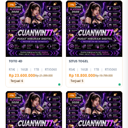
-1%
-1%
TOTO 4D
SITUS TOGEL
R7AI
|
16GB
|
1TB
|
RTX5060
R5AI
|
16GB
|
1TB
|
RTX5060
Rp 23.600.000
Rp 18.800.000
Rp 21.399.000
Rp 19.799.000
Terjual 6
Terjual 5
-1%
-1%