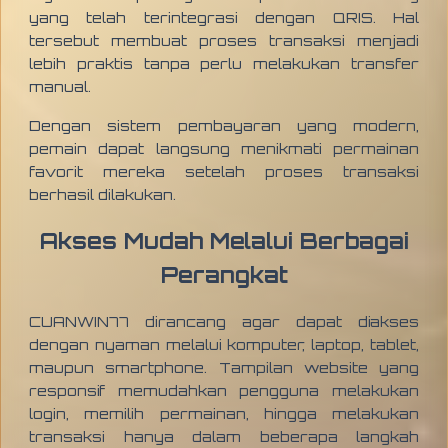
yang telah terintegrasi dengan QRIS. Hal
tersebut membuat proses transaksi menjadi
lebih praktis tanpa perlu melakukan transfer
manual.
Dengan sistem pembayaran yang modern,
pemain dapat langsung menikmati permainan
favorit mereka setelah proses transaksi
berhasil dilakukan.
Akses Mudah Melalui Berbagai
Perangkat
CUANWIN77 dirancang agar dapat diakses
dengan nyaman melalui komputer, laptop, tablet,
maupun smartphone. Tampilan website yang
responsif memudahkan pengguna melakukan
login, memilih permainan, hingga melakukan
transaksi hanya dalam beberapa langkah