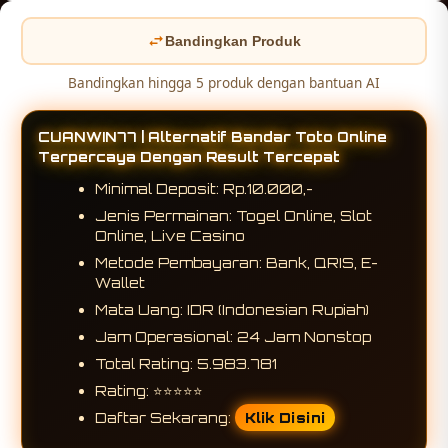
Bandingkan Produk
Bandingkan hingga 5 produk dengan bantuan AI
CUANWIN77 | Alternatif Bandar Toto Online
Terpercaya Dengan Result Tercepat
Minimal Deposit: Rp.10.000,-
Jenis Permainan: Togel Online, Slot
Online, Live Casino
Metode Pembayaran: Bank, QRIS, E-
Wallet
Mata Uang: IDR (Indonesian Rupiah)
Jam Operasional: 24 Jam Nonstop
Total Rating: 5.983.781
Rating: ⭐⭐⭐⭐⭐
Daftar Sekarang:
Klik Disini