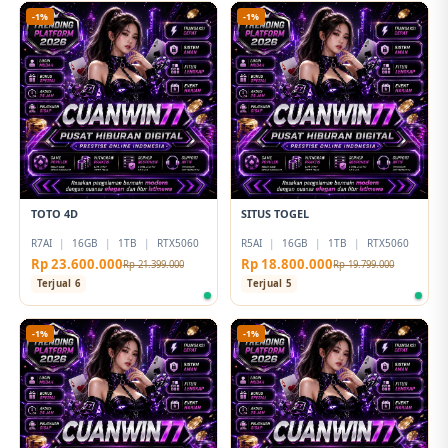
-1%
-1%
TOTO 4D
SITUS TOGEL
R7AI
|
16GB
|
1TB
|
RTX5060
R5AI
|
16GB
|
1TB
|
RTX5060
Rp 23.600.000
Rp 18.800.000
Rp 21.399.000
Rp 19.799.000
Terjual 6
Terjual 5
-1%
-1%