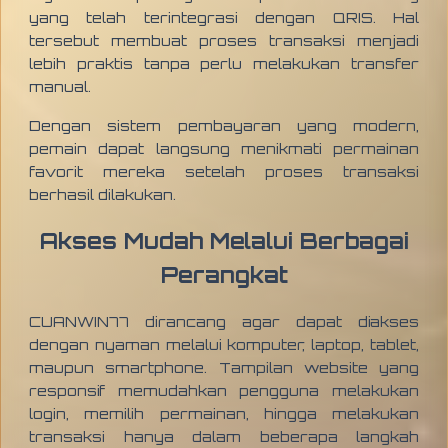
yang telah terintegrasi dengan QRIS. Hal
tersebut membuat proses transaksi menjadi
lebih praktis tanpa perlu melakukan transfer
manual.
Dengan sistem pembayaran yang modern,
pemain dapat langsung menikmati permainan
favorit mereka setelah proses transaksi
berhasil dilakukan.
Akses Mudah Melalui Berbagai
Perangkat
CUANWIN77 dirancang agar dapat diakses
dengan nyaman melalui komputer, laptop, tablet,
maupun smartphone. Tampilan website yang
responsif memudahkan pengguna melakukan
login, memilih permainan, hingga melakukan
transaksi hanya dalam beberapa langkah