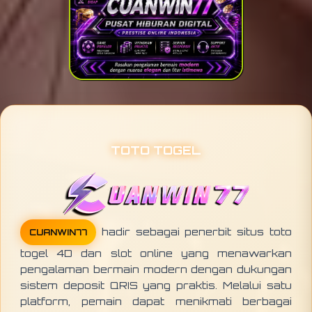
TOTO TOGEL
hadir sebagai penerbit situs toto
CUANWIN77
togel 4D dan slot online yang menawarkan
pengalaman bermain modern dengan dukungan
sistem deposit QRIS yang praktis. Melalui satu
platform, pemain dapat menikmati berbagai