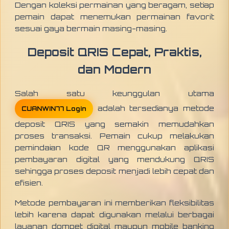
Dengan koleksi permainan yang beragam, setiap
pemain dapat menemukan permainan favorit
sesuai gaya bermain masing-masing.
Deposit QRIS Cepat, Praktis,
dan Modern
Salah satu keunggulan utama
adalah tersedianya metode
CUANWIN77 Login
deposit QRIS yang semakin memudahkan
proses transaksi. Pemain cukup melakukan
pemindaian kode QR menggunakan aplikasi
pembayaran digital yang mendukung QRIS
sehingga proses deposit menjadi lebih cepat dan
efisien.
Metode pembayaran ini memberikan fleksibilitas
lebih karena dapat digunakan melalui berbagai
layanan dompet digital maupun mobile banking