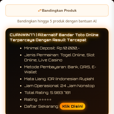
Bandingkan Produk
Bandingkan hingga 5 produk dengan bantuan AI
CUANWIN77 | Alternatif Bandar Toto Online
Terpercaya Dengan Result Tercepat
Minimal Deposit: Rp.10.000,-
Jenis Permainan: Togel Online, Slot
Online, Live Casino
Metode Pembayaran: Bank, QRIS, E-
Wallet
Mata Uang: IDR (Indonesian Rupiah)
Jam Operasional: 24 Jam Nonstop
Total Rating: 5.983.781
Rating: ⭐⭐⭐⭐⭐
Daftar Sekarang:
Klik Disini