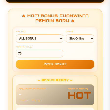
🔥 HOT! BONUS CUANWIN77
PEMAIN BARU 🔥
PROMO
GAME
MIN RATING
🎁
CEK BONUS
— BONUS READY —
BONUS REKOMENDASI
STATUS PROMO
HOT
-
-
-
Game:
Rating: