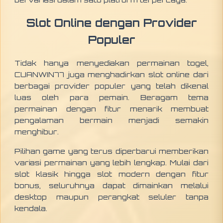
Slot Online dengan Provider
Populer
Tidak hanya menyediakan permainan togel,
CUANWIN77 juga menghadirkan slot online dari
berbagai provider populer yang telah dikenal
luas oleh para pemain. Beragam tema
permainan dengan fitur menarik membuat
pengalaman bermain menjadi semakin
menghibur.
Pilihan game yang terus diperbarui memberikan
variasi permainan yang lebih lengkap. Mulai dari
slot klasik hingga slot modern dengan fitur
bonus, seluruhnya dapat dimainkan melalui
desktop maupun perangkat seluler tanpa
kendala.