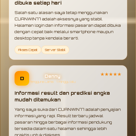
dibuka setiap hari
Salah satu alasan saya tetap menggunakan
CUANWIN77 adalah aksesnya yang stabil.
Halaman login dan informasi pasaran dapat dibuka
dengan cepat baik melalui smartphone maupun
desktop tanpa kendala berarti.
Akses Cepat
Server Stabil
★★★★★
Denny
D
Pengguna Lama • 1 minggu lalu
Informasi result dan prediksi angka
mudah ditemukan
Yang saya suka dari CUANWIN77 adalah penyajian
informasi yang rapi. Result terbaru jadwal
pasaran hingga berbagai informasi pendukung
tersedia dalam satu halaman sehingga lebih
praktis untuk diakses.