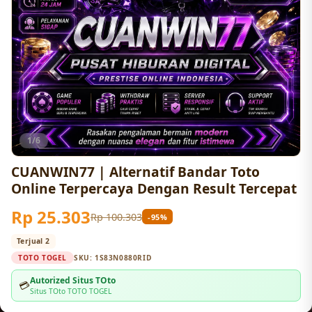
1/6
CUANWIN77 | Alternatif Bandar Toto
Online Terpercaya Dengan Result Tercepat
Rp 25.303
Rp 100.303
-95%
Terjual 2
TOTO TOGEL
SKU:
1S83N0880RID
Autorized Situs TOto
💳
Situs TOto TOTO TOGEL