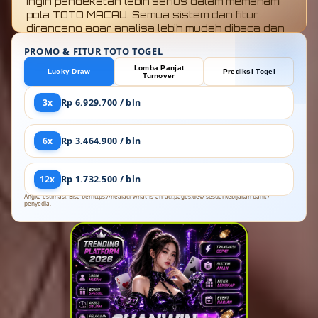
tanpa gangguan, akses terasa ringan dan
cepat di semua kondisi. Nggak ada cerita
loading lama, semua respons jalan mulus biar
fokus langsung ke analisa angka tanpa
PROMO & FITUR TOTO TOGEL
hambatan.
Lomba Panjat
Lucky Draw
Prediksi Togel
Turnover
3x
Rp 6.929.700 / bln
6x
Rp 3.464.900 / bln
12x
Rp 1.732.500 / bln
Angka estimasi. Bisa berhttps://healacl-what-is-an-acl.pages.dev/ sesuai kebijakan bank /
penyedia.