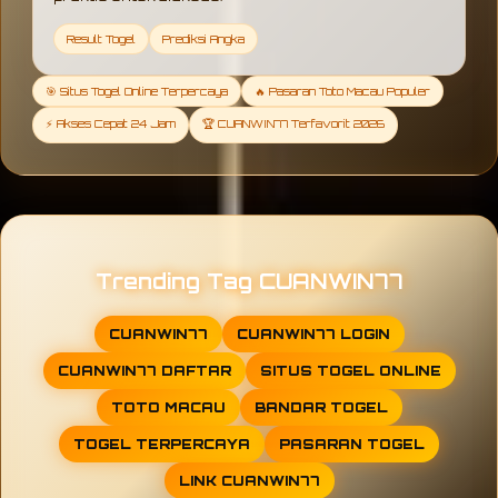
Result Togel
Prediksi Angka
🎯 Situs Togel Online Terpercaya
🔥 Pasaran Toto Macau Populer
⚡ Akses Cepat 24 Jam
🏆 CUANWIN77 Terfavorit 2026
Trending Tag CUANWIN77
CUANWIN77
CUANWIN77 LOGIN
CUANWIN77 DAFTAR
SITUS TOGEL ONLINE
TOTO MACAU
BANDAR TOGEL
TOGEL TERPERCAYA
PASARAN TOGEL
LINK CUANWIN77