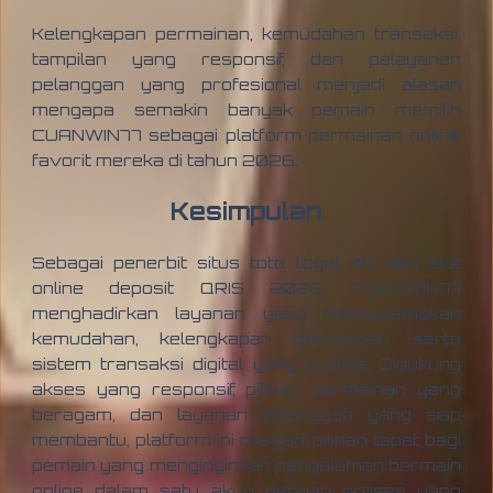
Kelengkapan permainan, kemudahan transaksi,
tampilan yang responsif, dan pelayanan
pelanggan yang profesional menjadi alasan
mengapa semakin banyak pemain memilih
CUANWIN77 sebagai platform permainan online
favorit mereka di tahun 2026.
Kesimpulan
Sebagai penerbit situs toto togel 4D dan slot
online deposit QRIS 2026, CUANWIN77
menghadirkan layanan yang mengutamakan
kemudahan, kelengkapan permainan, serta
sistem transaksi digital yang praktis. Didukung
akses yang responsif, pilihan permainan yang
beragam, dan layanan pelanggan yang siap
membantu, platform ini menjadi pilihan tepat bagi
pemain yang menginginkan pengalaman bermain
online dalam satu akun dengan proses yang