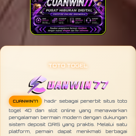
TOTO TOGEL
hadir sebagai penerbit situs toto
CUANWIN77
togel 4D dan slot online yang menawarkan
pengalaman bermain modern dengan dukungan
sistem deposit QRIS yang praktis. Melalui satu
platform, pemain dapat menikmati berbagai