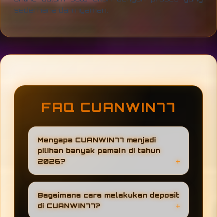
sederhana dan nyaman.
FAQ CUANWIN77
Mengapa CUANWIN77 menjadi
pilihan banyak pemain di tahun
2026?
Bagaimana cara melakukan deposit
di CUANWIN77?