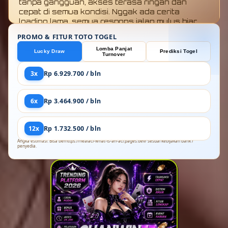
tanpa gangguan, akses terasa ringan dan
cepat di semua kondisi. Nggak ada cerita
loading lama, semua respons jalan mulus biar
fokus langsung ke analisa angka tanpa
PROMO & FITUR TOTO TOGEL
hambatan.
Lomba Panjat
Lucky Draw
Prediksi Togel
Turnover
3x
Rp 6.929.700 / bln
6x
Rp 3.464.900 / bln
12x
Rp 1.732.500 / bln
Angka estimasi. Bisa berhttps://healacl-what-is-an-acl.pages.dev/ sesuai kebijakan bank /
penyedia.