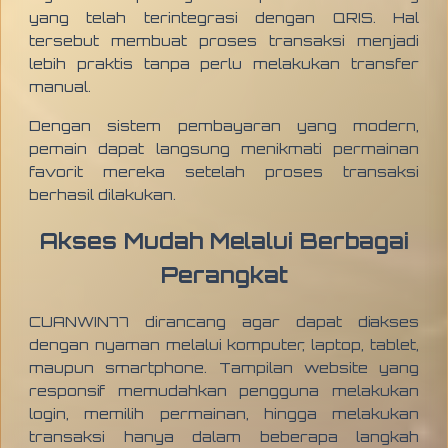
yang telah terintegrasi dengan QRIS. Hal
tersebut membuat proses transaksi menjadi
lebih praktis tanpa perlu melakukan transfer
manual.
Dengan sistem pembayaran yang modern,
pemain dapat langsung menikmati permainan
favorit mereka setelah proses transaksi
berhasil dilakukan.
Akses Mudah Melalui Berbagai
Perangkat
CUANWIN77 dirancang agar dapat diakses
dengan nyaman melalui komputer, laptop, tablet,
maupun smartphone. Tampilan website yang
responsif memudahkan pengguna melakukan
login, memilih permainan, hingga melakukan
transaksi hanya dalam beberapa langkah