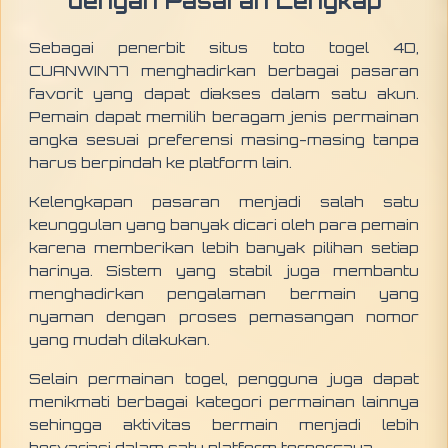
dengan Pasaran Lengkap
Sebagai penerbit situs toto togel 4D,
CUANWIN77 menghadirkan berbagai pasaran
favorit yang dapat diakses dalam satu akun.
Pemain dapat memilih beragam jenis permainan
angka sesuai preferensi masing-masing tanpa
harus berpindah ke platform lain.
Kelengkapan pasaran menjadi salah satu
keunggulan yang banyak dicari oleh para pemain
karena memberikan lebih banyak pilihan setiap
harinya. Sistem yang stabil juga membantu
menghadirkan pengalaman bermain yang
nyaman dengan proses pemasangan nomor
yang mudah dilakukan.
Selain permainan togel, pengguna juga dapat
menikmati berbagai kategori permainan lainnya
sehingga aktivitas bermain menjadi lebih
bervariasi dalam satu platform terpercaya.