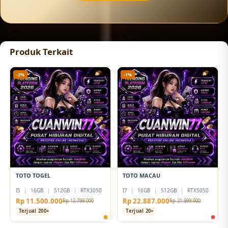
Produk Terkait
-2%
-1%
TOTO TOGEL
TOTO MACAU
I5
|
16GB
|
512GB
|
RTX3050
I7
|
16GB
|
512GB
|
RTX5050
Rp 11.500.000
Rp 22.887.000
Rp 12.799.000
Rp 21.999.000
Terjual 200+
Terjual 20+