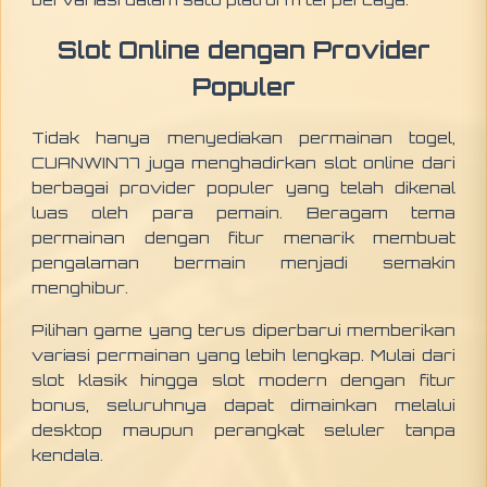
Slot Online dengan Provider
Populer
Tidak hanya menyediakan permainan togel,
CUANWIN77 juga menghadirkan slot online dari
berbagai provider populer yang telah dikenal
luas oleh para pemain. Beragam tema
permainan dengan fitur menarik membuat
pengalaman bermain menjadi semakin
menghibur.
Pilihan game yang terus diperbarui memberikan
variasi permainan yang lebih lengkap. Mulai dari
slot klasik hingga slot modern dengan fitur
bonus, seluruhnya dapat dimainkan melalui
desktop maupun perangkat seluler tanpa
kendala.