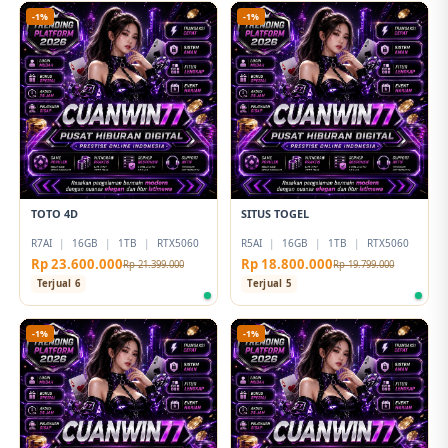
-1%
-1%
TOTO 4D
SITUS TOGEL
R7AI
|
16GB
|
1TB
|
RTX5060
R5AI
|
16GB
|
1TB
|
RTX5060
Rp 23.600.000
Rp 18.800.000
Rp 21.399.000
Rp 19.799.000
Terjual 6
Terjual 5
-1%
-1%