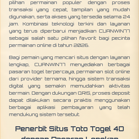
pilihan permainan populer dengan proses
transaksi yang cepat, tampilan yang mudah
digunakan, serta akses yang tersedia selama 24
jam. Kombinasi teknologi terkini dan layanan
yang terus diperbarui menjadikan CUANWIN77
sebagai salah satu pilihan favorit bagi pecinta
permainan online di tahun 2026.
Bagi pemain yang mencari situs dengan layanan
lengkap, CUANWIN77 menyediakan berbagai
pasaran togel terpercaya, permainan slot online
dari provider ternama, hingga sistem transaksi
digital yang semakin memudahkan aktivitas
bermain. Dengan dukungan QRIS, proses deposit
dapat dilakukan secara praktis menggunakan
berbagai aplikasi pembayaran yang telah
mendukung sistem tersebut.
Penerbit Situs Toto Togel 4D