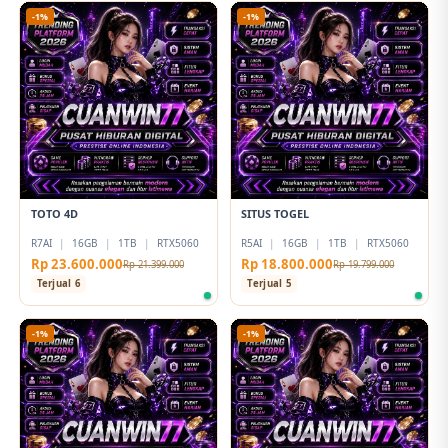
-1%
-1%
TOTO 4D
SITUS TOGEL
R7AI
|
16GB
|
1TB
|
RTX5060
R5AI
|
16GB
|
1TB
|
RTX5060
Rp 23.600.000
Rp 18.800.000
Rp 21.399.000
Rp 19.799.000
Terjual 6
Terjual 5
-1%
-1%