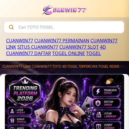
CUANWIN77
CUANWIN77 PERMAINAN
CUANWIN77
LINK
SITUS CUANWIN77
CUANWIN77 SLOT
4D
CUANWIN77 DAFTAR
TOGEL ONLINE
TOGEL
CUANWIN77
/
LINK CUANWIN77
/
TOTO 4D
/
TOGEL TERPERCAYA
/
TOGEL RESMI
/
CUANWIN77 | Alternatif Bandar Toto Online Terpercaya Dengan Result Tercepat