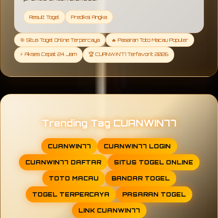
Result Togel
Prediksi Angka
🎯 Situs Togel Online Terpercaya
🔥 Pasaran Toto Macau Populer
⚡ Akses Cepat 24 Jam
🏆 CUANWIN77 Terfavorit 2026
Trending Tag CUANWIN77
CUANWIN77
CUANWIN77 LOGIN
CUANWIN77 DAFTAR
SITUS TOGEL ONLINE
TOTO MACAU
BANDAR TOGEL
TOGEL TERPERCAYA
PASARAN TOGEL
LINK CUANWIN77