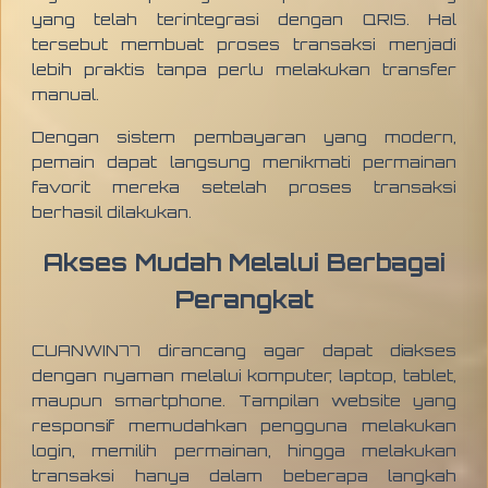
yang telah terintegrasi dengan QRIS. Hal
tersebut membuat proses transaksi menjadi
lebih praktis tanpa perlu melakukan transfer
manual.
Dengan sistem pembayaran yang modern,
pemain dapat langsung menikmati permainan
favorit mereka setelah proses transaksi
berhasil dilakukan.
Akses Mudah Melalui Berbagai
Perangkat
CUANWIN77 dirancang agar dapat diakses
dengan nyaman melalui komputer, laptop, tablet,
maupun smartphone. Tampilan website yang
responsif memudahkan pengguna melakukan
login, memilih permainan, hingga melakukan
transaksi hanya dalam beberapa langkah