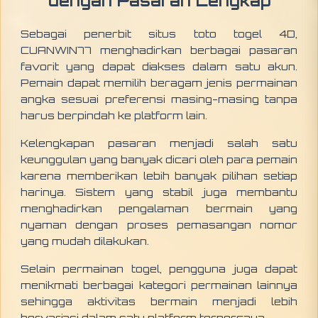
dengan Pasaran Lengkap
Sebagai penerbit situs toto togel 4D,
CUANWIN77 menghadirkan berbagai pasaran
favorit yang dapat diakses dalam satu akun.
Pemain dapat memilih beragam jenis permainan
angka sesuai preferensi masing-masing tanpa
harus berpindah ke platform lain.
Kelengkapan pasaran menjadi salah satu
keunggulan yang banyak dicari oleh para pemain
karena memberikan lebih banyak pilihan setiap
harinya. Sistem yang stabil juga membantu
menghadirkan pengalaman bermain yang
nyaman dengan proses pemasangan nomor
yang mudah dilakukan.
Selain permainan togel, pengguna juga dapat
menikmati berbagai kategori permainan lainnya
sehingga aktivitas bermain menjadi lebih
bervariasi dalam satu platform terpercaya.