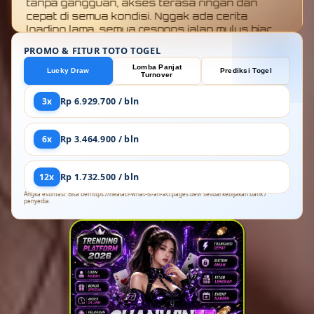
tanpa gangguan, akses terasa ringan dan
cepat di semua kondisi. Nggak ada cerita
loading lama, semua respons jalan mulus biar
fokus langsung ke analisa angka tanpa
PROMO & FITUR TOTO TOGEL
hambatan.
Lomba Panjat
Lucky Draw
Prediksi Togel
Turnover
3x
Rp 6.929.700 / bln
6x
Rp 3.464.900 / bln
12x
Rp 1.732.500 / bln
Angka estimasi. Bisa berhttps://healacl-what-is-an-acl.pages.dev/ sesuai kebijakan bank /
penyedia.