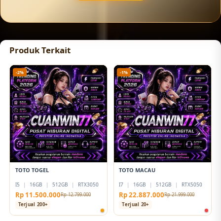
Produk Terkait
-2%
-1%
TOTO TOGEL
TOTO MACAU
I5
|
16GB
|
512GB
|
RTX3050
I7
|
16GB
|
512GB
|
RTX5050
Rp 11.500.000
Rp 22.887.000
Rp 12.799.000
Rp 21.999.000
Terjual 200+
Terjual 20+