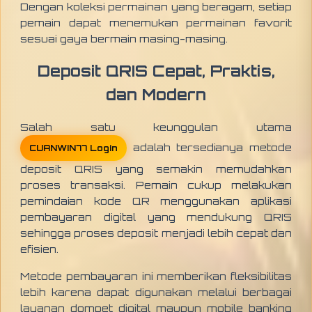
Dengan koleksi permainan yang beragam, setiap
pemain dapat menemukan permainan favorit
sesuai gaya bermain masing-masing.
Deposit QRIS Cepat, Praktis,
dan Modern
Salah satu keunggulan utama
adalah tersedianya metode
CUANWIN77 Login
deposit QRIS yang semakin memudahkan
proses transaksi. Pemain cukup melakukan
pemindaian kode QR menggunakan aplikasi
pembayaran digital yang mendukung QRIS
sehingga proses deposit menjadi lebih cepat dan
efisien.
Metode pembayaran ini memberikan fleksibilitas
lebih karena dapat digunakan melalui berbagai
layanan dompet digital maupun mobile banking