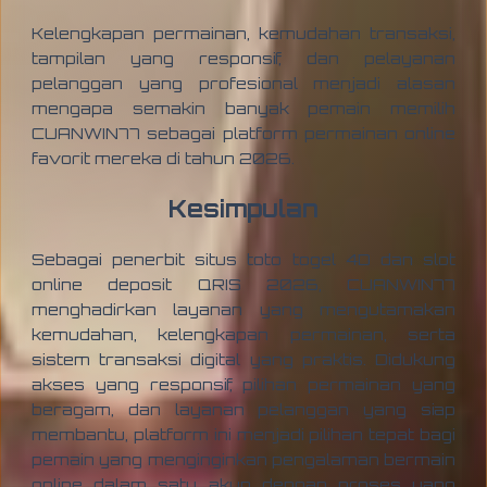
Kelengkapan permainan, kemudahan transaksi,
tampilan yang responsif, dan pelayanan
pelanggan yang profesional menjadi alasan
mengapa semakin banyak pemain memilih
CUANWIN77 sebagai platform permainan online
favorit mereka di tahun 2026.
Kesimpulan
Sebagai penerbit situs toto togel 4D dan slot
online deposit QRIS 2026, CUANWIN77
menghadirkan layanan yang mengutamakan
kemudahan, kelengkapan permainan, serta
sistem transaksi digital yang praktis. Didukung
akses yang responsif, pilihan permainan yang
beragam, dan layanan pelanggan yang siap
membantu, platform ini menjadi pilihan tepat bagi
pemain yang menginginkan pengalaman bermain
online dalam satu akun dengan proses yang