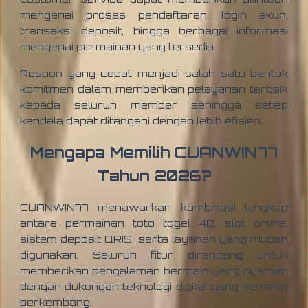
mengenai proses pendaftaran, login akun,
transaksi deposit, hingga berbagai informasi
mengenai permainan yang tersedia.
Respon yang cepat menjadi salah satu bentuk
komitmen dalam memberikan pelayanan terbaik
kepada seluruh member sehingga setiap
kendala dapat ditangani dengan lebih efisien.
Mengapa Memilih CUANWIN77
Tahun 2026?
CUANWIN77 menawarkan kombinasi lengkap
antara permainan toto togel 4D, slot online,
sistem deposit QRIS, serta layanan yang mudah
digunakan. Seluruh fitur dirancang untuk
memberikan pengalaman bermain yang nyaman
dengan dukungan teknologi digital yang semakin
berkembang.