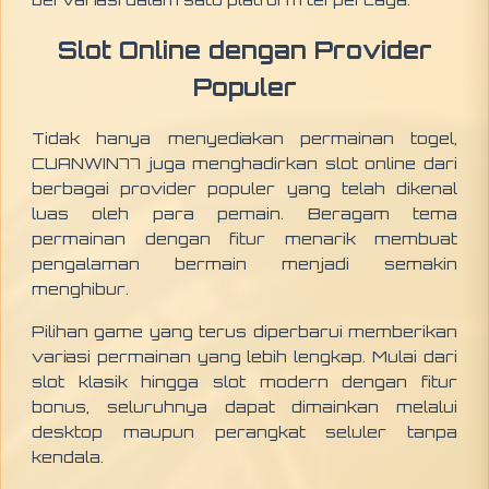
Slot Online dengan Provider
Populer
Tidak hanya menyediakan permainan togel,
CUANWIN77 juga menghadirkan slot online dari
berbagai provider populer yang telah dikenal
luas oleh para pemain. Beragam tema
permainan dengan fitur menarik membuat
pengalaman bermain menjadi semakin
menghibur.
Pilihan game yang terus diperbarui memberikan
variasi permainan yang lebih lengkap. Mulai dari
slot klasik hingga slot modern dengan fitur
bonus, seluruhnya dapat dimainkan melalui
desktop maupun perangkat seluler tanpa
kendala.