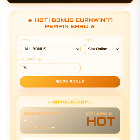
🔥 HOT! BONUS CUANWIN77
PEMAIN BARU 🔥
PROMO
GAME
MIN RATING
🎁
CEK BONUS
— BONUS READY —
BONUS REKOMENDASI
STATUS PROMO
HOT
-
-
-
Game:
Rating: