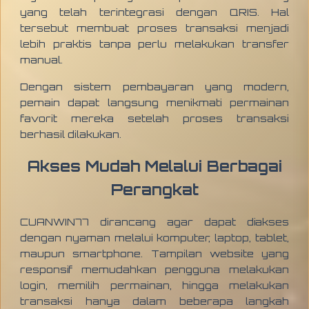
yang telah terintegrasi dengan QRIS. Hal
tersebut membuat proses transaksi menjadi
lebih praktis tanpa perlu melakukan transfer
manual.
Dengan sistem pembayaran yang modern,
pemain dapat langsung menikmati permainan
favorit mereka setelah proses transaksi
berhasil dilakukan.
Akses Mudah Melalui Berbagai
Perangkat
CUANWIN77 dirancang agar dapat diakses
dengan nyaman melalui komputer, laptop, tablet,
maupun smartphone. Tampilan website yang
responsif memudahkan pengguna melakukan
login, memilih permainan, hingga melakukan
transaksi hanya dalam beberapa langkah