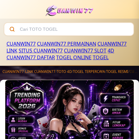
CUANWIN77
CUANWIN77 PERMAINAN
CUANWIN77
LINK
SITUS CUANWIN77
CUANWIN77 SLOT
4D
CUANWIN77 DAFTAR
TOGEL ONLINE
TOGEL
CUANWIN77
/
LINK CUANWIN77
/
TOTO 4D
/
TOGEL TERPERCAYA
/
TOGEL RESMI
/
CUANWIN77 | Alternatif Bandar Toto Online Terpercaya Dengan Result Tercepat