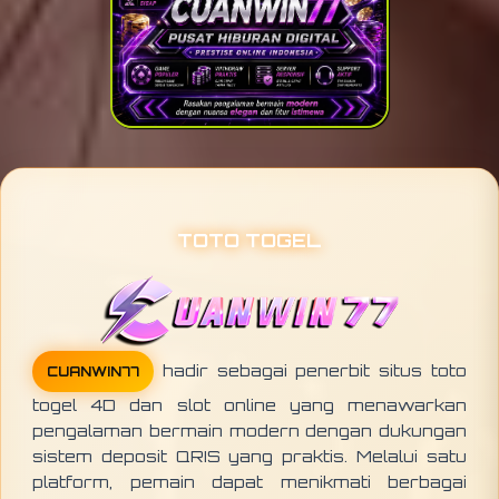
TOTO TOGEL
hadir sebagai penerbit situs toto
CUANWIN77
togel 4D dan slot online yang menawarkan
pengalaman bermain modern dengan dukungan
sistem deposit QRIS yang praktis. Melalui satu
platform, pemain dapat menikmati berbagai