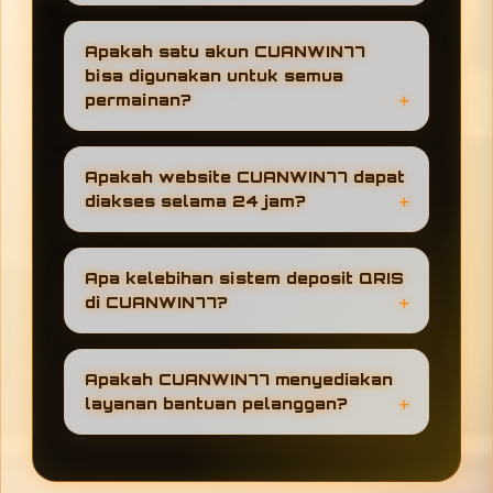
Apakah satu akun CUANWIN77
bisa digunakan untuk semua
permainan?
Apakah website CUANWIN77 dapat
diakses selama 24 jam?
Apa kelebihan sistem deposit QRIS
di CUANWIN77?
Apakah CUANWIN77 menyediakan
layanan bantuan pelanggan?