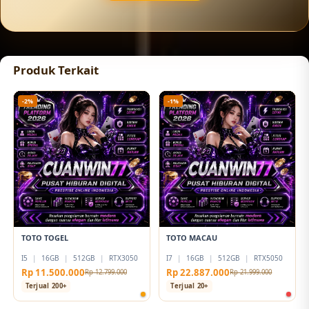
Produk Terkait
-2%
-1%
TOTO TOGEL
TOTO MACAU
I5
|
16GB
|
512GB
|
RTX3050
I7
|
16GB
|
512GB
|
RTX5050
Rp 11.500.000
Rp 22.887.000
Rp 12.799.000
Rp 21.999.000
Terjual 200+
Terjual 20+