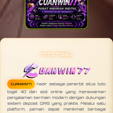
TOTO TOGEL
hadir sebagai penerbit situs toto
CUANWIN77
togel 4D dan slot online yang menawarkan
pengalaman bermain modern dengan dukungan
sistem deposit QRIS yang praktis. Melalui satu
platform, pemain dapat menikmati berbagai