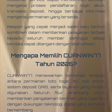
mengenai proses pendaftaran, login akun,
transaksi deposit, hingga berbagai informasi
mengenai permainan yang tersedia.
Respon yang cepat menjadi salah satu bentuk
komitmen dalam memberikan pelayanan terbaik
kepada seluruh member sehingga setiap
kendala dapat ditangani dengan lebih efisien.
Mengapa Memilih CUANWIN77
Tahun 2026?
CUANWIN77 menawarkan kombinasi lengkap
antara permainan toto togel 4D, slot online,
sistem deposit QRIS, serta layanan yang mudah
digunakan. Seluruh fitur dirancang untuk
memberikan pengalaman bermain yang nyaman
dengan dukungan teknologi digital yang semakin
berkembang.