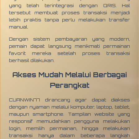
yang telah terintegrasi dengan QRIS. Hal
tersebut membuat proses transaksi menjadi
lebih praktis tanpa perlu melakukan transfer
manual.
Dengan sistem pembayaran yang modern,
pemain dapat langsung menikmati permainan
favorit mereka setelah proses transaksi
berhasil dilakukan.
Akses Mudah Melalui Berbagai
Perangkat
CUANWIN77 dirancang agar dapat diakses
dengan nyaman melalui komputer, laptop, tablet,
maupun smartphone. Tampilan website yang
responsif memudahkan pengguna melakukan
login, memilih permainan, hingga melakukan
transaksi hanya dalam beberapa langkah