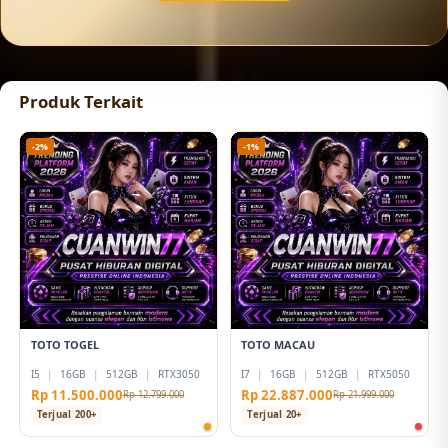
Produk Terkait
-2%
-1%
TOTO TOGEL
TOTO MACAU
I5
|
16GB
|
512GB
|
RTX3050
I7
|
16GB
|
512GB
|
RTX5050
Rp 11.500.000
Rp 22.887.000
Rp 12.799.000
Rp 21.999.000
Terjual 200+
Terjual 20+