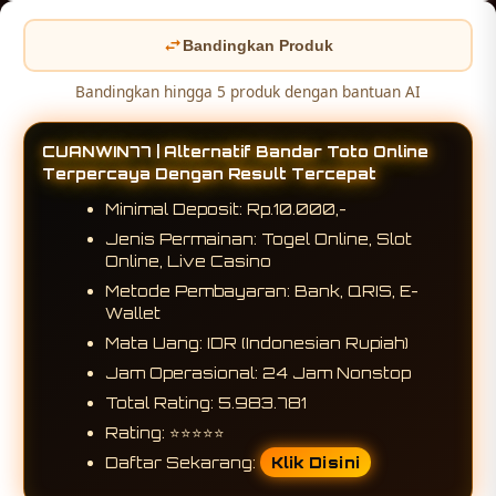
Bandingkan Produk
Bandingkan hingga 5 produk dengan bantuan AI
CUANWIN77 | Alternatif Bandar Toto Online
Terpercaya Dengan Result Tercepat
Minimal Deposit: Rp.10.000,-
Jenis Permainan: Togel Online, Slot
Online, Live Casino
Metode Pembayaran: Bank, QRIS, E-
Wallet
Mata Uang: IDR (Indonesian Rupiah)
Jam Operasional: 24 Jam Nonstop
Total Rating: 5.983.781
Rating: ⭐⭐⭐⭐⭐
Daftar Sekarang:
Klik Disini