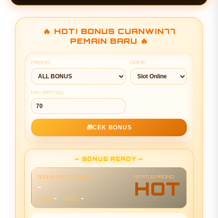
🔥 HOT! BONUS CUANWIN77
PEMAIN BARU 🔥
PROMO
GAME
MIN RATING
🎁
CEK BONUS
— BONUS READY —
BONUS REKOMENDASI
STATUS PROMO
HOT
-
-
-
Game:
Rating: