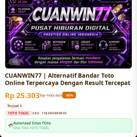
1/6
CUANWIN77 | Alternatif Bandar Toto
Online Terpercaya Dengan Result Tercepat
Rp 25.303
Rp 100.303
-95%
Terjual 2
TOTO TOGEL
SKU:
1S83N0880RID
Autorized Situs TOto
💳
Situs TOto TOTO TOGEL