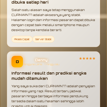
dibuka setiap hari
Salah satu alasan saya tetap menggunakan
CUANWIN77 adalah aksesnya yang stabil.
Halaman login dan informasi pasaran dapat dibuka
dengan cepat baik melalui smartphone maupun
desktop tanpa kendala berarti.
Akses Cepat
Server Stabil
★★★★★
Denny
D
Pengguna Lama • 1 minggu lalu
Informasi result dan prediksi angka
mudah ditemukan
Yang saya suka dari CUANWIN77 adalah penyajian
informasi yang rapi. Result terbaru jadwal
pasaran hingga berbagai informasi pendukung
tersedia dalam satu halaman sehingga lebih
praktis untuk diakses.