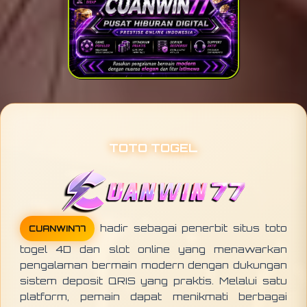
TOTO TOGEL
hadir sebagai penerbit situs toto
CUANWIN77
togel 4D dan slot online yang menawarkan
pengalaman bermain modern dengan dukungan
sistem deposit QRIS yang praktis. Melalui satu
platform, pemain dapat menikmati berbagai