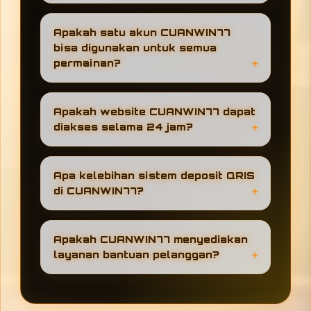
Apakah satu akun CUANWIN77
bisa digunakan untuk semua
permainan?
Apakah website CUANWIN77 dapat
diakses selama 24 jam?
Apa kelebihan sistem deposit QRIS
di CUANWIN77?
Apakah CUANWIN77 menyediakan
layanan bantuan pelanggan?