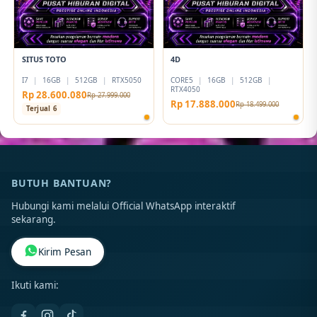
SITUS TOTO
4D
I7
|
16GB
|
512GB
|
RTX5050
CORE5
|
16GB
|
512GB
|
RTX4050
Rp 28.600.080
Rp 27.999.000
Rp 17.888.000
Rp 18.499.000
Terjual 6
BUTUH BANTUAN?
Hubungi kami melalui Official WhatsApp interaktif
sekarang.
Kirim Pesan
Ikuti kami: