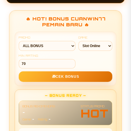
🔥 HOT! BONUS CUANWIN77
PEMAIN BARU 🔥
PROMO
GAME
MIN RATING
🎁
CEK BONUS
— BONUS READY —
BONUS REKOMENDASI
STATUS PROMO
HOT
-
-
-
Game:
Rating: