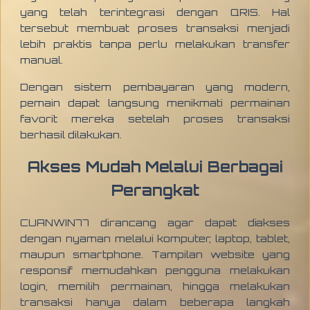
yang telah terintegrasi dengan QRIS. Hal
tersebut membuat proses transaksi menjadi
lebih praktis tanpa perlu melakukan transfer
manual.
Dengan sistem pembayaran yang modern,
pemain dapat langsung menikmati permainan
favorit mereka setelah proses transaksi
berhasil dilakukan.
Akses Mudah Melalui Berbagai
Perangkat
CUANWIN77 dirancang agar dapat diakses
dengan nyaman melalui komputer, laptop, tablet,
maupun smartphone. Tampilan website yang
responsif memudahkan pengguna melakukan
login, memilih permainan, hingga melakukan
transaksi hanya dalam beberapa langkah