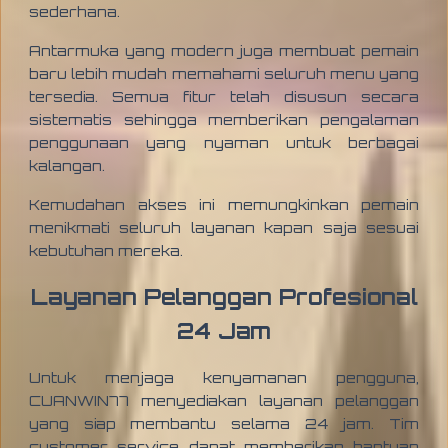
sederhana.
Antarmuka yang modern juga membuat pemain
baru lebih mudah memahami seluruh menu yang
tersedia. Semua fitur telah disusun secara
sistematis sehingga memberikan pengalaman
penggunaan yang nyaman untuk berbagai
kalangan.
Kemudahan akses ini memungkinkan pemain
menikmati seluruh layanan kapan saja sesuai
kebutuhan mereka.
Layanan Pelanggan Profesional
24 Jam
Untuk menjaga kenyamanan pengguna,
CUANWIN77 menyediakan layanan pelanggan
yang siap membantu selama 24 jam. Tim
customer service dapat memberikan bantuan