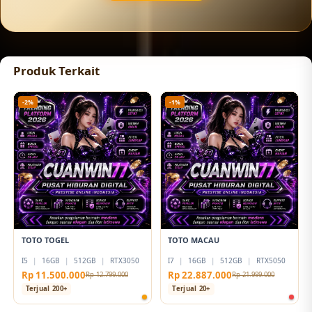
Produk Terkait
-2%
-1%
TOTO TOGEL
TOTO MACAU
I5
|
16GB
|
512GB
|
RTX3050
I7
|
16GB
|
512GB
|
RTX5050
Rp 11.500.000
Rp 22.887.000
Rp 12.799.000
Rp 21.999.000
Terjual 200+
Terjual 20+