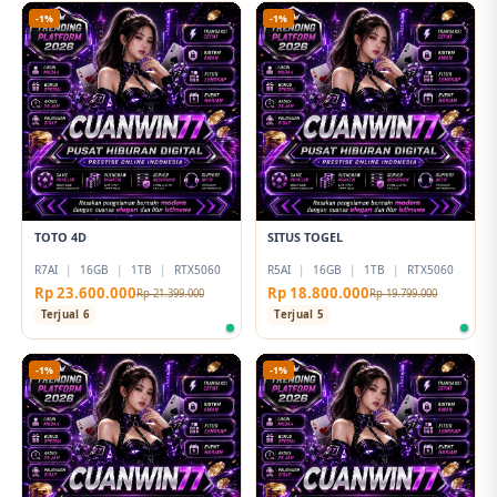
-1%
-1%
TOTO 4D
SITUS TOGEL
R7AI
|
16GB
|
1TB
|
RTX5060
R5AI
|
16GB
|
1TB
|
RTX5060
Rp 23.600.000
Rp 18.800.000
Rp 21.399.000
Rp 19.799.000
Terjual 6
Terjual 5
-1%
-1%