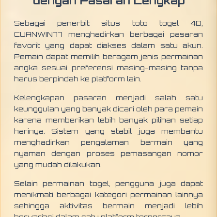
dengan Pasaran Lengkap
Sebagai penerbit situs toto togel 4D,
CUANWIN77 menghadirkan berbagai pasaran
favorit yang dapat diakses dalam satu akun.
Pemain dapat memilih beragam jenis permainan
angka sesuai preferensi masing-masing tanpa
harus berpindah ke platform lain.
Kelengkapan pasaran menjadi salah satu
keunggulan yang banyak dicari oleh para pemain
karena memberikan lebih banyak pilihan setiap
harinya. Sistem yang stabil juga membantu
menghadirkan pengalaman bermain yang
nyaman dengan proses pemasangan nomor
yang mudah dilakukan.
Selain permainan togel, pengguna juga dapat
menikmati berbagai kategori permainan lainnya
sehingga aktivitas bermain menjadi lebih
bervariasi dalam satu platform terpercaya.