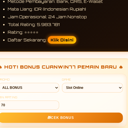
Metode Pembayaran: Bank, QRIS, E-Wallet
Mata Uang: IDR (Indonesian Rupiah)
Jam Operasional: 24 Jam Nonstop
Total Rating: 5.983.781
Rating: ⭐⭐⭐⭐⭐
Daftar Sekarang:
Klik Disini
🔥 HOT! BONUS CUANWIN77 PEMAIN BARU 🔥
PROMO
GAME
MIN RATING
🎁
CEK BONUS