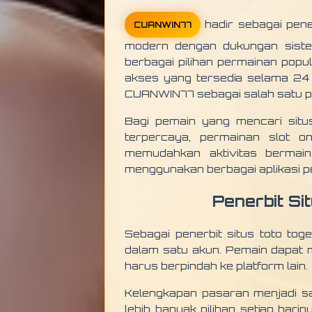
hadir sebagai pene
CUANWIN77
modern dengan dukungan sistem
berbagai pilihan permainan popu
akses yang tersedia selama 24 j
CUANWIN77 sebagai salah satu pil
Bagi pemain yang mencari sit
terpercaya, permainan slot on
memudahkan aktivitas bermain
menggunakan berbagai aplikasi 
Penerbit S
Sebagai penerbit situs toto to
dalam satu akun. Pemain dapat 
harus berpindah ke platform lain.
Kelengkapan pasaran menjadi sa
lebih banyak pilihan setiap ha