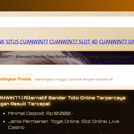
NK
SITUS CUANWIN77
CUANWIN77 SLOT
4D
CUANWIN77 DA
WIN77 | Alternatif Bandar Toto Online Terpercaya Dengan Result Tercepat
ndingkan Produk
Bandingkan hingga 5 produk dengan bantuan AI
NWIN77 | Alternatif Bandar Toto Online Terpercaya
gan Result Tercepat
Minimal Deposit: Rp.10.000,-
Jenis Permainan: Togel Online, Slot Online, Live
Casino