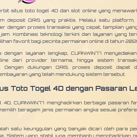
rbit situs toto togel 4D dan slot online yang menaw
 deposit QRIS yang praktis. Melalui satu platform,
ler dengan proses transaksi yang cepat, tampilan yan
am. Kombinasi teknologi terkini dan layanan yang ter
ihan favorit bagi pecinta permainan online di tahun 202
us dengan layanan lengkap, CUANWIN77 menyediakan
line dari provider ternama, hingga sistem transak
. Dengan dukungan QRIS, proses deposit dapat di
pembayaran yang telah mendukung sistem tersebut.
itus Toto Togel 4D dengan Pasaran 
gel 4D, CUANWIN77 menghadirkan berbagai pasaran fa
memilih beragam jenis permainan angka sesuai prefer
lah satu keunggulan yang banyak dicari oleh para p
rinya. Sistem yang stabil juga membantu menghadirkan