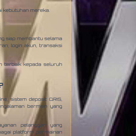
i kebutuhan mereka.
ng siap membantu selama
n, login akun, transaksi
 terbaik kepada seluruh
?
ne, sistem deposit QRIS,
pengalaman bermain yang
layanan pelanggan yang
agai platform permainan