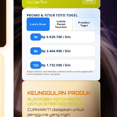
Info
Verified
PROMO & FITUR TOTO TOGEL
Lomba
Prediksi
Lucky Draw
Panjat
Togel
Turnover
3x
Rp 6.929.700 / bln
6x
Rp 3.464.900 / bln
12x
Rp 1.732.500 / bln
Angka estimasi. Bisa berhttps://healacl-what-is-an-acl.pages.dev/
sesuai kebijakan bank / penyedia.
KEUNGGULAN PRODUK
AKSES RESMI TANPA ARAH
MEMBINGUNGKAN
Nggak ada link berputar atau
halaman aneh yang bikin