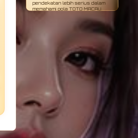
bingung. CUANWIN77 kasih jalur
akses langsung ke sistem utama
tanpa ribet. Semua transparan,
jelas, dan aman buat pengguna
yang pengen masuk ke platform
tanpa distraksi.