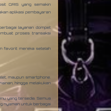
osit QRIS yang semakin
kan aplikasi pembayaran
 berbagai layanan dompet
membuat proses transaksi
 favorit mereka setelah
blet, maupun smartphone.
mainan, hingga melakukan
nu yang tersedia. Semua
ng nyaman untuk berbagai