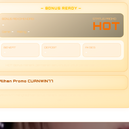
— BONUS READY —
BONUS REKOMENDASI
STATUS PROMO
HOT
-
-
-
Game:
Rating:
BENEFIT
DEPOSIT
AKSES
-
-
-
HOT! Bonus menarik permainan seru khusus untuk pemain baru CUANWIN77.
Pilihan Promo CUANWIN77
ANWIN77 menghadirkan bonus menarik akses cepat dan permainan seru untuk pemain
baru.