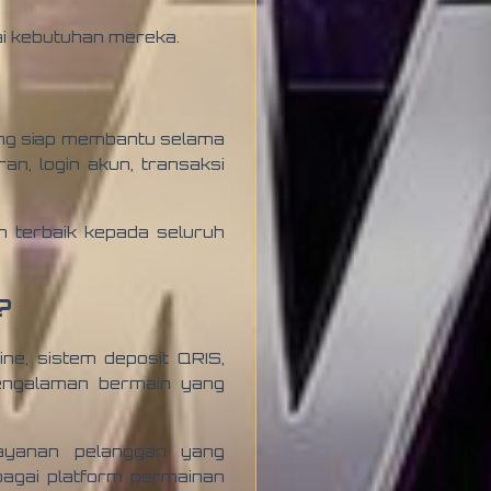
i kebutuhan mereka.
ng siap membantu selama
n, login akun, transaksi
 terbaik kepada seluruh
?
ne, sistem deposit QRIS,
pengalaman bermain yang
layanan pelanggan yang
agai platform permainan