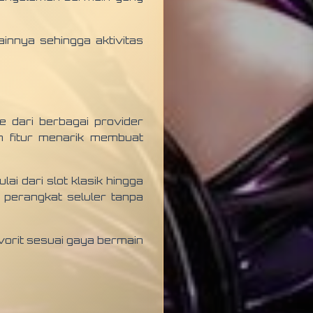
ainnya sehingga aktivitas
 dari berbagai provider
n fitur menarik membuat
ai dari slot klasik hingga
 perangkat seluler tanpa
orit sesuai gaya bermain