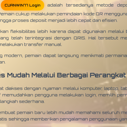
a
adalah tersedianya metode dep
CUANWIN77 Login
Pemain cukup melakukan pemindaian kode QR mengguna
gga proses deposit menjadi lebih cepat dan efisien.
n fleksibilitas lebih karena dapat digunakan melalui
yang telah terintegrasi dengan QRIS. Hal tersebut 
 melakukan transfer manual.
 modern, pemain dapat langsung menikmati permainan
an.
s Mudah Melalui Berbagai Perangkat
 diakses dengan nyaman melalui komputer, laptop, ta
f memudahkan pengguna melakukan login, memilih per
 langkah sederhana.
mbuat pemain baru lebih mudah memahami seluruh me
tematis sehingga memberikan pengalaman penggunaan ya