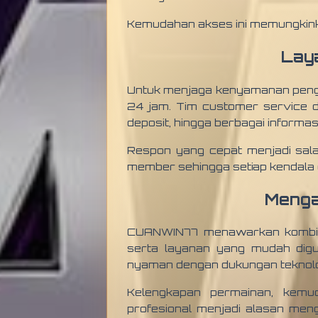
Kemudahan akses ini memungkink
Lay
Untuk menjaga kenyamanan peng
24 jam. Tim customer service d
deposit, hingga berbagai informa
Respon yang cepat menjadi sal
member sehingga setiap kendala da
Menga
CUANWIN77 menawarkan kombinasi
serta layanan yang mudah digu
nyaman dengan dukungan teknolog
Kelengkapan permainan, kemud
profesional menjadi alasan me