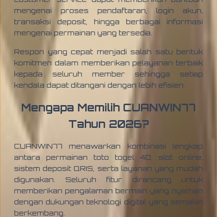
mengenai proses pendaftaran, login akun,
transaksi deposit, hingga berbagai informasi
mengenai permainan yang tersedia.
Respon yang cepat menjadi salah satu bentuk
komitmen dalam memberikan pelayanan terbaik
kepada seluruh member sehingga setiap
kendala dapat ditangani dengan lebih efisien.
Mengapa Memilih CUANWIN77
Tahun 2026?
CUANWIN77 menawarkan kombinasi lengkap
antara permainan toto togel 4D, slot online,
sistem deposit QRIS, serta layanan yang mudah
digunakan. Seluruh fitur dirancang untuk
memberikan pengalaman bermain yang nyaman
dengan dukungan teknologi digital yang semakin
berkembang.