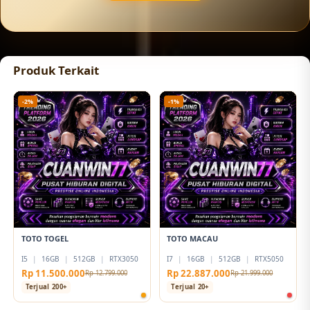
Produk Terkait
-2%
-1%
TOTO TOGEL
TOTO MACAU
I5
|
16GB
|
512GB
|
RTX3050
I7
|
16GB
|
512GB
|
RTX5050
Rp 11.500.000
Rp 22.887.000
Rp 12.799.000
Rp 21.999.000
Terjual 200+
Terjual 20+