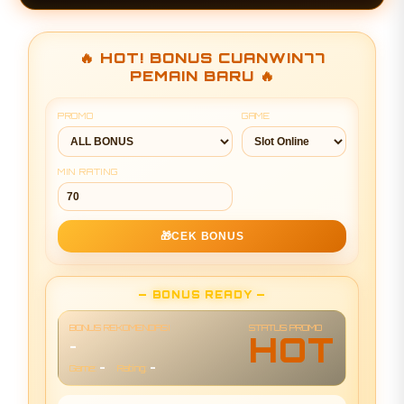
🔥 HOT! BONUS CUANWIN77
PEMAIN BARU 🔥
PROMO
GAME
MIN RATING
🎁
CEK BONUS
— BONUS READY —
BONUS REKOMENDASI
STATUS PROMO
HOT
-
-
-
Game:
Rating: