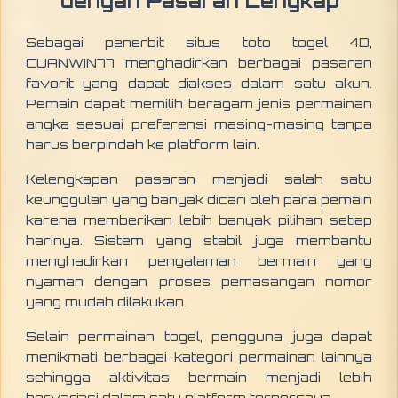
dengan Pasaran Lengkap
Sebagai penerbit situs toto togel 4D,
CUANWIN77 menghadirkan berbagai pasaran
favorit yang dapat diakses dalam satu akun.
Pemain dapat memilih beragam jenis permainan
angka sesuai preferensi masing-masing tanpa
harus berpindah ke platform lain.
Kelengkapan pasaran menjadi salah satu
keunggulan yang banyak dicari oleh para pemain
karena memberikan lebih banyak pilihan setiap
harinya. Sistem yang stabil juga membantu
menghadirkan pengalaman bermain yang
nyaman dengan proses pemasangan nomor
yang mudah dilakukan.
Selain permainan togel, pengguna juga dapat
menikmati berbagai kategori permainan lainnya
sehingga aktivitas bermain menjadi lebih
bervariasi dalam satu platform terpercaya.