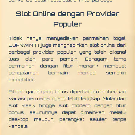
Slot Online dengan Provider
Populer
Tidak hanya menyediakan permainan togel,
CUANWIN77 juga menghadirkan slot online dari
berbagai provider populer yang telah dikenal
luas oleh para pemain. Beragam tema
permainan dengan fitur menarik membuat
pengalaman bermain menjadi semakin
menghibur.
Pilihan game yang terus diperbarui memberikan
variasi permainan yang lebih lengkap. Mulai dari
slot klasik hingga slot modern dengan fitur
bonus, seluruhnya dapat dimainkan melalui
desktop maupun perangkat seluler tanpa
kendala.