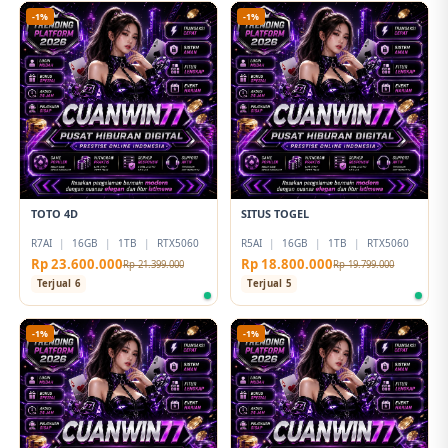
-1%
-1%
TOTO 4D
SITUS TOGEL
R7AI
|
16GB
|
1TB
|
RTX5060
R5AI
|
16GB
|
1TB
|
RTX5060
Rp 23.600.000
Rp 18.800.000
Rp 21.399.000
Rp 19.799.000
Terjual 6
Terjual 5
-1%
-1%