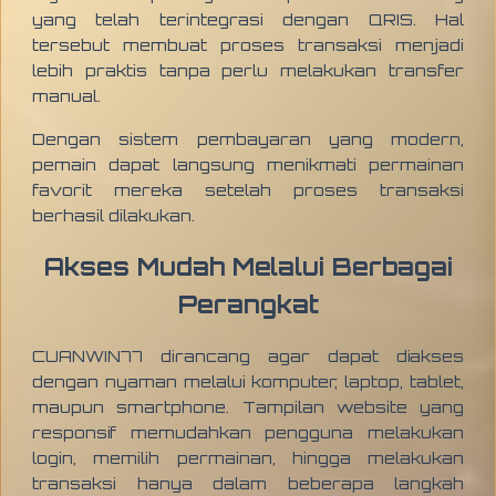
yang telah terintegrasi dengan QRIS. Hal
tersebut membuat proses transaksi menjadi
lebih praktis tanpa perlu melakukan transfer
manual.
Dengan sistem pembayaran yang modern,
pemain dapat langsung menikmati permainan
favorit mereka setelah proses transaksi
berhasil dilakukan.
Akses Mudah Melalui Berbagai
Perangkat
CUANWIN77 dirancang agar dapat diakses
dengan nyaman melalui komputer, laptop, tablet,
maupun smartphone. Tampilan website yang
responsif memudahkan pengguna melakukan
login, memilih permainan, hingga melakukan
transaksi hanya dalam beberapa langkah