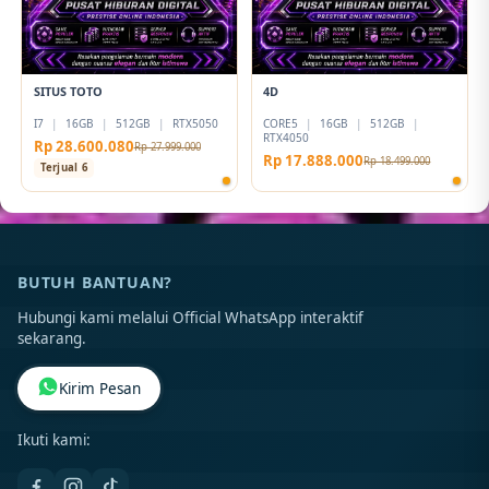
SITUS TOTO
4D
I7
|
16GB
|
512GB
|
RTX5050
CORE5
|
16GB
|
512GB
|
RTX4050
Rp 28.600.080
Rp 27.999.000
Rp 17.888.000
Rp 18.499.000
Terjual 6
BUTUH BANTUAN?
Hubungi kami melalui Official WhatsApp interaktif
sekarang.
Kirim Pesan
Ikuti kami: