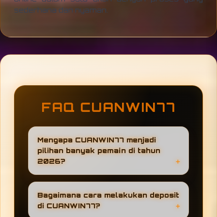
sederhana dan nyaman.
FAQ CUANWIN77
Mengapa CUANWIN77 menjadi
pilihan banyak pemain di tahun
2026?
Bagaimana cara melakukan deposit
di CUANWIN77?