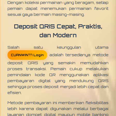
Dengan koleksi permainan yang beragam, setiap
pemain dapat menemukan permainan favorit
sesuai gaya bermain masing-masing.
Deposit QRIS Cepat, Praktis,
dan Modern
Salah satu keunggulan utama
adalah tersedianya metode
CUANWIN77 Login
deposit QRIS yang semakin memudahkan
proses transaksi. Pemain cukup melakukan
pemindaian kode QR menggunakan aplikasi
pembayaran digital yang mendukung QRIS
sehingga proses deposit menjadi lebih cepat dan
efisien.
Metode pembayaran ini memberikan fleksibilitas
lebih karena dapat digunakan melalui berbagai
layanan dompet digital maupun mobile banking