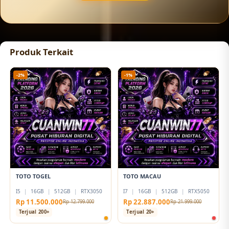
Produk Terkait
-2%
-1%
TOTO TOGEL
TOTO MACAU
I5
|
16GB
|
512GB
|
RTX3050
I7
|
16GB
|
512GB
|
RTX5050
Rp 11.500.000
Rp 22.887.000
Rp 12.799.000
Rp 21.999.000
Terjual 200+
Terjual 20+