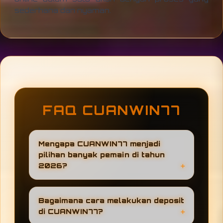
sederhana dan nyaman.
FAQ CUANWIN77
Mengapa CUANWIN77 menjadi
pilihan banyak pemain di tahun
2026?
Bagaimana cara melakukan deposit
di CUANWIN77?