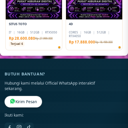
SITUS TOTO
4D
I7
|
16GB
|
512GB
|
RTX5050
CORE5
|
16GB
|
512GB
|
RTX4050
Rp 28.600.080
Rp 27.999.000
Rp 17.888.000
Rp 18.499.000
Terjual 6
BUTUH BANTUAN?
Hubungi kami melalui Official WhatsApp interaktif
sekarang.
Kirim Pesan
Ikuti kami: