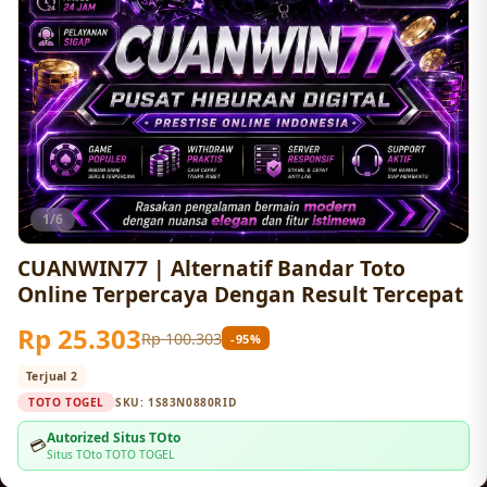
1/6
CUANWIN77 | Alternatif Bandar Toto
Online Terpercaya Dengan Result Tercepat
Rp 25.303
Rp 100.303
-95%
Terjual 2
TOTO TOGEL
SKU:
1S83N0880RID
Autorized Situs TOto
💳
Situs TOto TOTO TOGEL