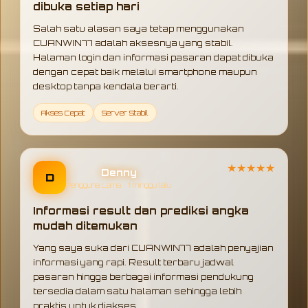
dibuka setiap hari
Salah satu alasan saya tetap menggunakan
CUANWIN77 adalah aksesnya yang stabil.
Halaman login dan informasi pasaran dapat dibuka
dengan cepat baik melalui smartphone maupun
desktop tanpa kendala berarti.
Akses Cepat
Server Stabil
★★★★★
Denny
D
Pengguna Lama • 1 minggu lalu
Informasi result dan prediksi angka
mudah ditemukan
Yang saya suka dari CUANWIN77 adalah penyajian
informasi yang rapi. Result terbaru jadwal
pasaran hingga berbagai informasi pendukung
tersedia dalam satu halaman sehingga lebih
praktis untuk diakses.