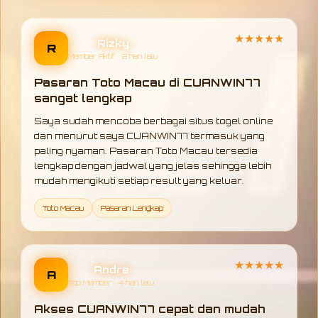
★★★★★
Rizky
R
Member Aktif • 2 hari lalu
Pasaran Toto Macau di CUANWIN77
sangat lengkap
Saya sudah mencoba berbagai situs togel online
dan menurut saya CUANWIN77 termasuk yang
paling nyaman. Pasaran Toto Macau tersedia
lengkap dengan jadwal yang jelas sehingga lebih
mudah mengikuti setiap result yang keluar.
Toto Macau
Pasaran Lengkap
★★★★★
Andre
A
Top Member • 4 hari lalu
Akses CUANWIN77 cepat dan mudah