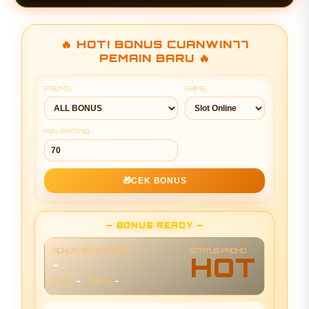
🔥 HOT! BONUS CUANWIN77
PEMAIN BARU 🔥
PROMO
GAME
MIN RATING
🎁
CEK BONUS
— BONUS READY —
BONUS REKOMENDASI
STATUS PROMO
HOT
-
-
-
Game:
Rating: