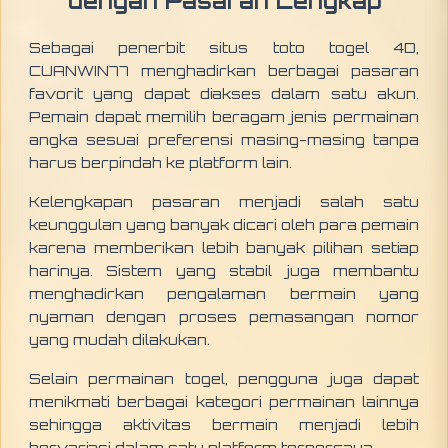
dengan Pasaran Lengkap
Sebagai penerbit situs toto togel 4D,
CUANWIN77 menghadirkan berbagai pasaran
favorit yang dapat diakses dalam satu akun.
Pemain dapat memilih beragam jenis permainan
angka sesuai preferensi masing-masing tanpa
harus berpindah ke platform lain.
Kelengkapan pasaran menjadi salah satu
keunggulan yang banyak dicari oleh para pemain
karena memberikan lebih banyak pilihan setiap
harinya. Sistem yang stabil juga membantu
menghadirkan pengalaman bermain yang
nyaman dengan proses pemasangan nomor
yang mudah dilakukan.
Selain permainan togel, pengguna juga dapat
menikmati berbagai kategori permainan lainnya
sehingga aktivitas bermain menjadi lebih
bervariasi dalam satu platform terpercaya.