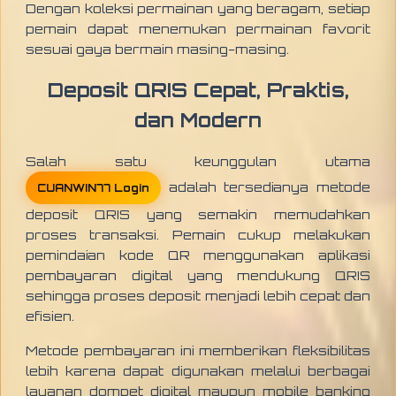
Dengan koleksi permainan yang beragam, setiap
pemain dapat menemukan permainan favorit
sesuai gaya bermain masing-masing.
Deposit QRIS Cepat, Praktis,
dan Modern
Salah satu keunggulan utama
adalah tersedianya metode
CUANWIN77 Login
deposit QRIS yang semakin memudahkan
proses transaksi. Pemain cukup melakukan
pemindaian kode QR menggunakan aplikasi
pembayaran digital yang mendukung QRIS
sehingga proses deposit menjadi lebih cepat dan
efisien.
Metode pembayaran ini memberikan fleksibilitas
lebih karena dapat digunakan melalui berbagai
layanan dompet digital maupun mobile banking