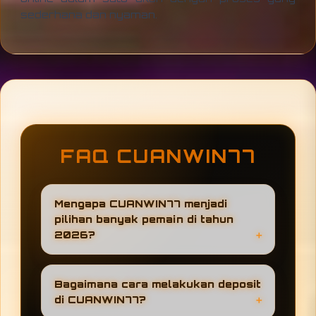
sederhana dan nyaman.
FAQ CUANWIN77
Mengapa CUANWIN77 menjadi
pilihan banyak pemain di tahun
2026?
Bagaimana cara melakukan deposit
di CUANWIN77?