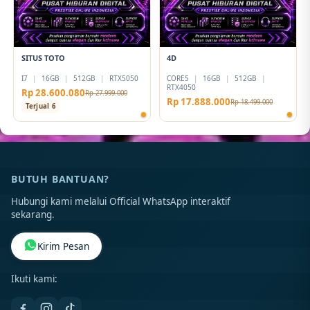
SITUS TOTO
4D
I7
|
16GB
|
512GB
|
RTX5050
CORE5
|
16GB
|
512GB
|
RTX4050
Rp 28.600.080
Rp 27.999.000
Rp 17.888.000
Rp 18.499.000
Terjual 6
BUTUH BANTUAN?
Hubungi kami melalui Official WhatsApp interaktif
sekarang.
Kirim Pesan
Ikuti kami: