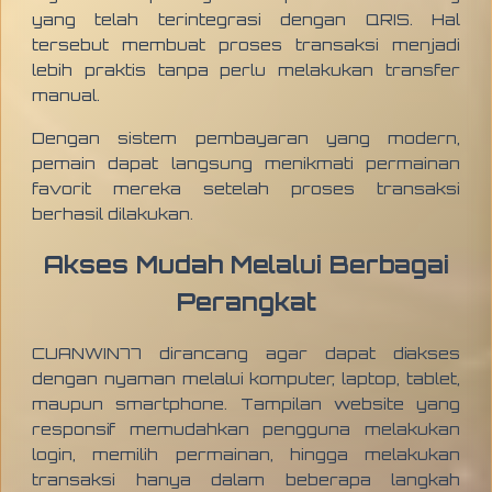
yang telah terintegrasi dengan QRIS. Hal
tersebut membuat proses transaksi menjadi
lebih praktis tanpa perlu melakukan transfer
manual.
Dengan sistem pembayaran yang modern,
pemain dapat langsung menikmati permainan
favorit mereka setelah proses transaksi
berhasil dilakukan.
Akses Mudah Melalui Berbagai
Perangkat
CUANWIN77 dirancang agar dapat diakses
dengan nyaman melalui komputer, laptop, tablet,
maupun smartphone. Tampilan website yang
responsif memudahkan pengguna melakukan
login, memilih permainan, hingga melakukan
transaksi hanya dalam beberapa langkah