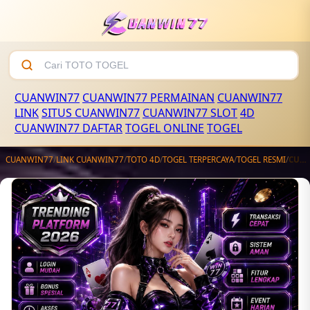
CUANWIN77
CUANWIN77 PERMAINAN
CUANWIN77
LINK
SITUS CUANWIN77
CUANWIN77 SLOT
4D
CUANWIN77 DAFTAR
TOGEL ONLINE
TOGEL
CUANWIN77
/
LINK CUANWIN77
/
TOTO 4D
/
TOGEL TERPERCAYA
/
TOGEL RESMI
/
CUANWIN77 | Alternatif Bandar Toto Online Terpercaya Dengan Result Tercepat