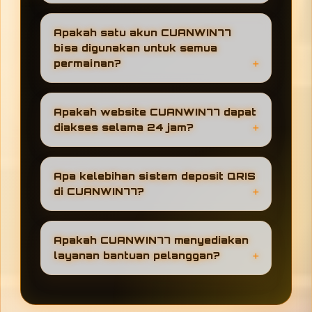
Apakah satu akun CUANWIN77
bisa digunakan untuk semua
permainan?
Apakah website CUANWIN77 dapat
diakses selama 24 jam?
Apa kelebihan sistem deposit QRIS
di CUANWIN77?
Apakah CUANWIN77 menyediakan
layanan bantuan pelanggan?