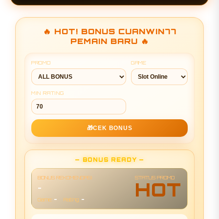
🔥 HOT! BONUS CUANWIN77
PEMAIN BARU 🔥
PROMO
GAME
MIN RATING
🎁
CEK BONUS
— BONUS READY —
BONUS REKOMENDASI
STATUS PROMO
HOT
-
-
-
Game:
Rating: