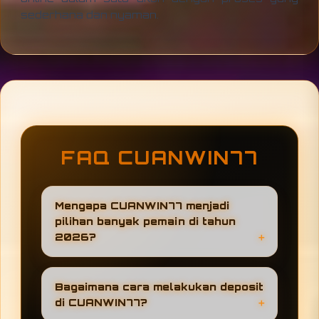
sederhana dan nyaman.
FAQ CUANWIN77
Mengapa CUANWIN77 menjadi
pilihan banyak pemain di tahun
2026?
Bagaimana cara melakukan deposit
di CUANWIN77?