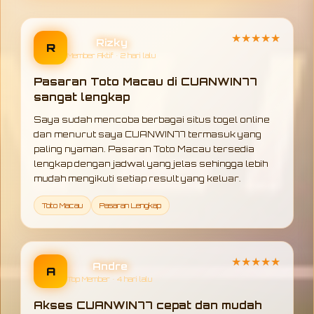
★★★★★
Rizky
R
Member Aktif • 2 hari lalu
Pasaran Toto Macau di CUANWIN77
sangat lengkap
Saya sudah mencoba berbagai situs togel online
dan menurut saya CUANWIN77 termasuk yang
paling nyaman. Pasaran Toto Macau tersedia
lengkap dengan jadwal yang jelas sehingga lebih
mudah mengikuti setiap result yang keluar.
Toto Macau
Pasaran Lengkap
★★★★★
Andre
A
Top Member • 4 hari lalu
Akses CUANWIN77 cepat dan mudah