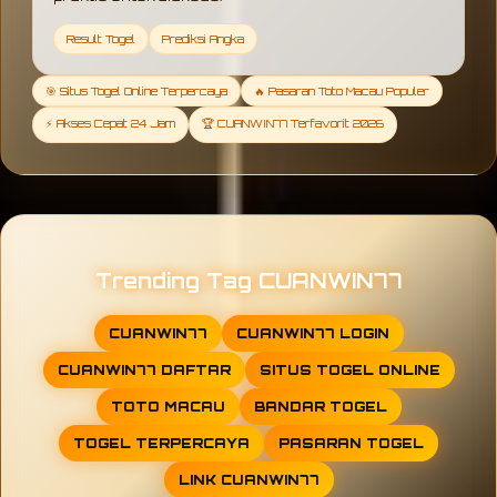
Result Togel
Prediksi Angka
🎯 Situs Togel Online Terpercaya
🔥 Pasaran Toto Macau Populer
⚡ Akses Cepat 24 Jam
🏆 CUANWIN77 Terfavorit 2026
Trending Tag CUANWIN77
CUANWIN77
CUANWIN77 LOGIN
CUANWIN77 DAFTAR
SITUS TOGEL ONLINE
TOTO MACAU
BANDAR TOGEL
TOGEL TERPERCAYA
PASARAN TOGEL
LINK CUANWIN77