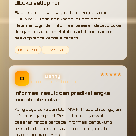
dibuka setiap hari
Salah satu alasan saya tetap menggunakan
CUANWIN77 adalah aksesnya yang stabil.
Halaman login dan informasi pasaran dapat dibuka
dengan cepat baik melalui smartphone maupun
desktop tanpa kendala berarti.
Akses Cepat
Server Stabil
★★★★★
Denny
D
Pengguna Lama • 1 minggu lalu
Informasi result dan prediksi angka
mudah ditemukan
Yang saya suka dari CUANWIN77 adalah penyajian
informasi yang rapi. Result terbaru jadwal
pasaran hingga berbagai informasi pendukung
tersedia dalam satu halaman sehingga lebih
praktis untuk diakses.