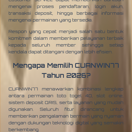
mengenai proses pendaftaran, login akun,
transaksi deposit, hingga berbagai informasi
mengenai permainan yang tersedia.
Respon yang cepat menjadi salah satu bentuk
komitmen dalam memberikan pelayanan terbaik
kepada seluruh member sehingga setiap
kendala dapat ditangani dengan lebih efisien.
Mengapa Memilih CUANWIN77
Tahun 2026?
CUANWIN77 menawarkan kombinasi lengkap
antara permainan toto togel 4D, slot online,
sistem deposit QRIS, serta layanan yang mudah
digunakan. Seluruh fitur dirancang untuk
memberikan pengalaman bermain yang nyaman
dengan dukungan teknologi digital yang semakin
berkembang.