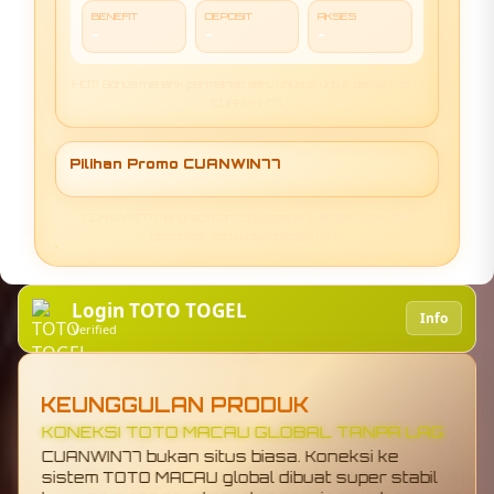
BENEFIT
DEPOSIT
AKSES
-
-
-
HOT! Bonus menarik permainan seru khusus untuk pemain baru
CUANWIN77.
Pilihan Promo CUANWIN77
CUANWIN77 menghadirkan bonus menarik akses cepat dan
permainan seru untuk pemain baru.
Login TOTO TOGEL
Info
Verified
KEUNGGULAN PRODUK
KONEKSI TOTO MACAU GLOBAL TANPA LAG
CUANWIN77 bukan situs biasa. Koneksi ke
sistem TOTO MACAU global dibuat super stabil