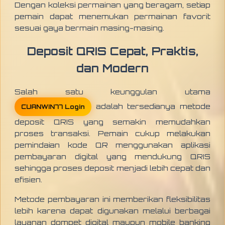
Dengan koleksi permainan yang beragam, setiap
pemain dapat menemukan permainan favorit
sesuai gaya bermain masing-masing.
Deposit QRIS Cepat, Praktis,
dan Modern
Salah satu keunggulan utama
adalah tersedianya metode
CUANWIN77 Login
deposit QRIS yang semakin memudahkan
proses transaksi. Pemain cukup melakukan
pemindaian kode QR menggunakan aplikasi
pembayaran digital yang mendukung QRIS
sehingga proses deposit menjadi lebih cepat dan
efisien.
Metode pembayaran ini memberikan fleksibilitas
lebih karena dapat digunakan melalui berbagai
layanan dompet digital maupun mobile banking