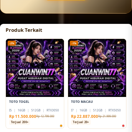
Produk Terkait
-2%
-1%
TOTO TOGEL
TOTO MACAU
I5
|
16GB
|
512GB
|
RTX3050
I7
|
16GB
|
512GB
|
RTX5050
Rp 11.500.000
Rp 22.887.000
Rp 12.799.000
Rp 21.999.000
Terjual 200+
Terjual 20+