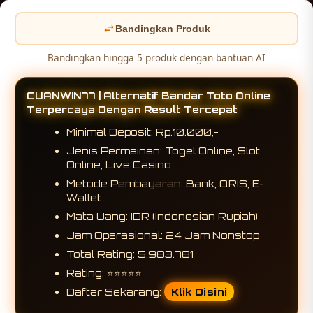
Bandingkan Produk
Bandingkan hingga 5 produk dengan bantuan AI
CUANWIN77 | Alternatif Bandar Toto Online
Terpercaya Dengan Result Tercepat
Minimal Deposit: Rp.10.000,-
Jenis Permainan: Togel Online, Slot
Online, Live Casino
Metode Pembayaran: Bank, QRIS, E-
Wallet
Mata Uang: IDR (Indonesian Rupiah)
Jam Operasional: 24 Jam Nonstop
Total Rating: 5.983.781
Rating: ⭐⭐⭐⭐⭐
Daftar Sekarang:
Klik Disini