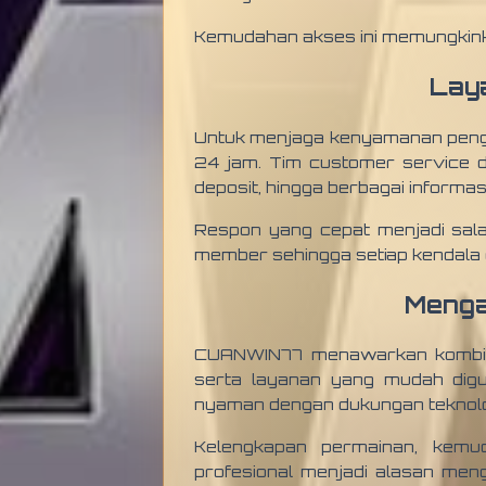
Kemudahan akses ini memungkink
Lay
Untuk menjaga kenyamanan peng
24 jam. Tim customer service d
deposit, hingga berbagai informa
Respon yang cepat menjadi sal
member sehingga setiap kendala da
Menga
CUANWIN77 menawarkan kombinasi
serta layanan yang mudah digu
nyaman dengan dukungan teknolog
Kelengkapan permainan, kemud
profesional menjadi alasan me