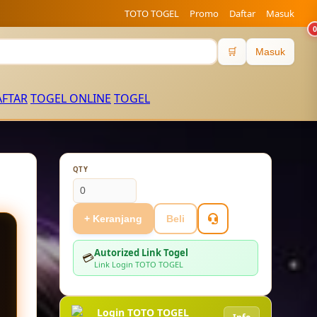
TOTO TOGEL
Promo
Daftar
Masuk
0
🛒
Masuk
FTAR
TOGEL ONLINE
TOGEL
QTY
+ Keranjang
Beli
Autorized Link Togel
💳
Link Login TOTO TOGEL
Login TOTO TOGEL