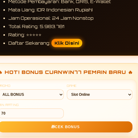
Metode Pembayaran: Bank, QRIS, E-Wallet
Mata Uang: IDR (Indonesian Rupiah)
Jam Operasional: 24 Jam Nonstop
Total Rating: 5.983.781
Rating: ⭐⭐⭐⭐⭐
Daftar Sekarang:
Klik Disini
🔥 HOT! BONUS CUANWIN77 PEMAIN BARU 🔥
PROMO
GAME
MIN RATING
🎁
CEK BONUS