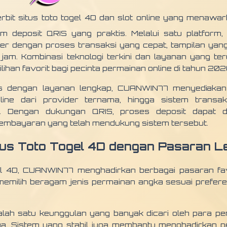
rbit situs toto togel 4D dan slot online yang menaw
 deposit QRIS yang praktis. Melalui satu platform,
ler dengan proses transaksi yang cepat, tampilan yan
am. Kombinasi teknologi terkini dan layanan yang ter
ihan favorit bagi pecinta permainan online di tahun 202
us dengan layanan lengkap, CUANWIN77 menyediakan
line dari provider ternama, hingga sistem transak
. Dengan dukungan QRIS, proses deposit dapat di
pembayaran yang telah mendukung sistem tersebut.
itus Toto Togel 4D dengan Pasaran 
gel 4D, CUANWIN77 menghadirkan berbagai pasaran fa
memilih beragam jenis permainan angka sesuai prefer
lah satu keunggulan yang banyak dicari oleh para p
rinya. Sistem yang stabil juga membantu menghadirkan