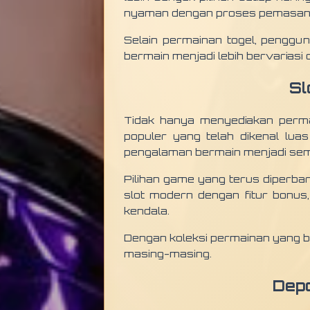
nyaman dengan proses pemasang
Selain permainan togel, penggun
bermain menjadi lebih bervariasi
Sl
Tidak hanya menyediakan permai
populer yang telah dikenal lu
pengalaman bermain menjadi sem
Pilihan game yang terus diperbar
slot modern dengan fitur bonus
kendala.
Dengan koleksi permainan yang 
masing-masing.
Depo