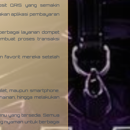
osit QRIS yang semakin
kan aplikasi pembayaran
 berbagai layanan dompet
membuat proses transaksi
 favorit mereka setelah
blet, maupun smartphone.
mainan, hingga melakukan
nu yang tersedia. Semua
ng nyaman untuk berbagai