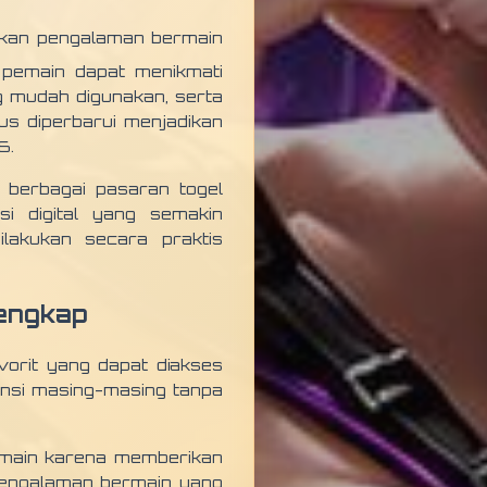
arkan pengalaman bermain
 pemain dapat menikmati
g mudah digunakan, serta
us diperbarui menjadikan
6.
 berbagai pasaran togel
si digital yang semakin
lakukan secara praktis
Lengkap
vorit yang dapat diakses
ensi masing-masing tanpa
emain karena memberikan
 pengalaman bermain yang