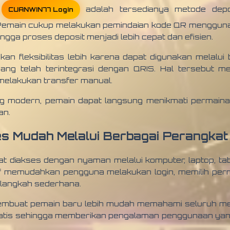
a
adalah tersedianya metode dep
CUANWIN77 Login
Pemain cukup melakukan pemindaian kode QR mengguna
gga proses deposit menjadi lebih cepat dan efisien.
n fleksibilitas lebih karena dapat digunakan melalui
yang telah terintegrasi dengan QRIS. Hal tersebut 
 melakukan transfer manual.
 modern, pemain dapat langsung menikmati permainan
an.
s Mudah Melalui Berbagai Perangkat
 diakses dengan nyaman melalui komputer, laptop, ta
f memudahkan pengguna melakukan login, memilih per
 langkah sederhana.
mbuat pemain baru lebih mudah memahami seluruh me
tematis sehingga memberikan pengalaman penggunaan ya