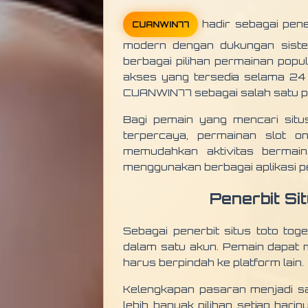
hadir sebagai pene
CUANWIN77
modern dengan dukungan sistem
berbagai pilihan permainan popu
akses yang tersedia selama 24 j
CUANWIN77 sebagai salah satu pil
Bagi pemain yang mencari sit
terpercaya, permainan slot on
memudahkan aktivitas bermain
menggunakan berbagai aplikasi 
Penerbit S
Sebagai penerbit situs toto to
dalam satu akun. Pemain dapat 
harus berpindah ke platform lain.
Kelengkapan pasaran menjadi sa
lebih banyak pilihan setiap ha