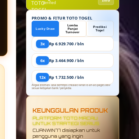
Info
Verified
PROMO & FITUR TOTO TOGEL
Lomba
Prediksi
Lucky Draw
Panjat
Togel
Turnover
3x
Rp 6.929.700 / bln
6x
Rp 3.464.900 / bln
12x
Rp 1.732.500 / bln
Angka estimasi. Bisa berhttps://healacl-what-is-an-acl.pages.dev/
sesuai kebijakan bank / penyedia.
KEUNGGULAN PRODUK
AKSES RESMI TANPA ARAH
MEMBINGUNGKAN
Nggak ada link berputar atau
halaman aneh yang bikin