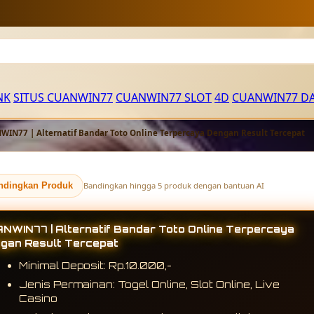
NK
SITUS CUANWIN77
CUANWIN77 SLOT
4D
CUANWIN77 DA
WIN77 | Alternatif Bandar Toto Online Terpercaya Dengan Result Tercepat
ndingkan Produk
Bandingkan hingga 5 produk dengan bantuan AI
NWIN77 | Alternatif Bandar Toto Online Terpercaya
gan Result Tercepat
Minimal Deposit: Rp.10.000,-
Jenis Permainan: Togel Online, Slot Online, Live
Casino