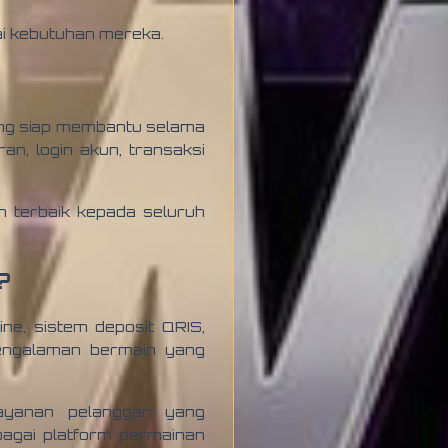
i kebutuhan mereka.
ng siap membantu selama
n, login akun, transaksi
 terbaik kepada seluruh
?
ne, sistem deposit QRIS,
pengalaman bermain yang
layanan pelanggan yang
agai platform permainan