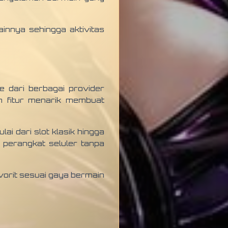
ainnya sehingga aktivitas
 dari berbagai provider
n fitur menarik membuat
ai dari slot klasik hingga
 perangkat seluler tanpa
orit sesuai gaya bermain