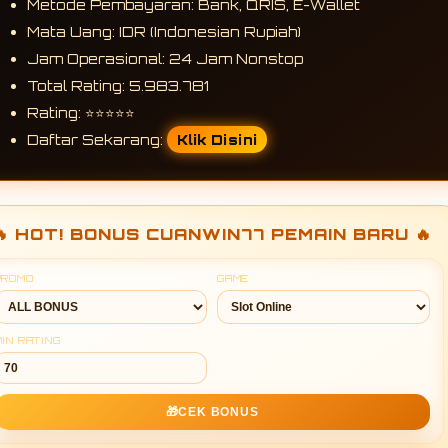
Metode Pembayaran: Bank, QRIS, E-Wallet
Mata Uang: IDR (Indonesian Rupiah)
Jam Operasional: 24 Jam Nonstop
Total Rating: 5.983.781
Rating: ⭐⭐⭐⭐⭐
Daftar Sekarang:
Klik Disini
🔥 HOT! BONUS CUANWIN77 PEMAIN BARU 🔥
PROMO
GAME
MIN RATING
🎁
CEK BONUS