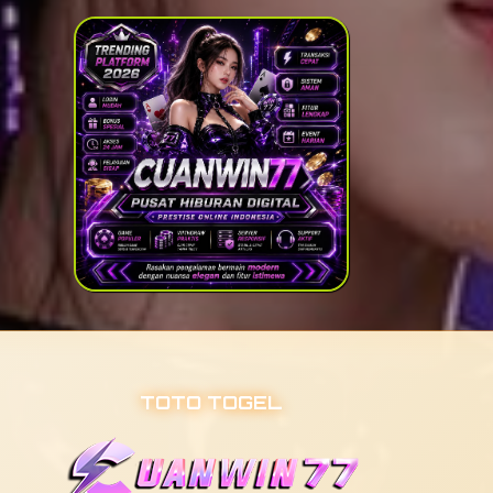
TOTO TOGEL