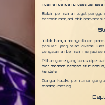
nyaman dengan proses pemasang
Selain permainan togel, penggun
bermain menjadi lebih bervariasi
Sl
Tidak hanya menyediakan permai
populer yang telah dikenal lu
pengalaman bermain menjadi sem
Pilihan game yang terus diperbar
slot modern dengan fitur bonus
kendala.
Dengan koleksi permainan yang 
masing-masing.
Depo