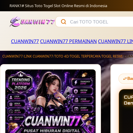
RANK1# Situs Toto Togel Slot Online Resmi di Indonesia
CUANWIN77
CUANWIN77 PERMAINAN
CUANWIN77 LI
CUANWIN77
/
LINK CUANWIN77
/
TOTO 4D
/
TOGEL TERPERCAYA
/
TOGEL RESMI
/
CUAN
Ba
CUA
Den