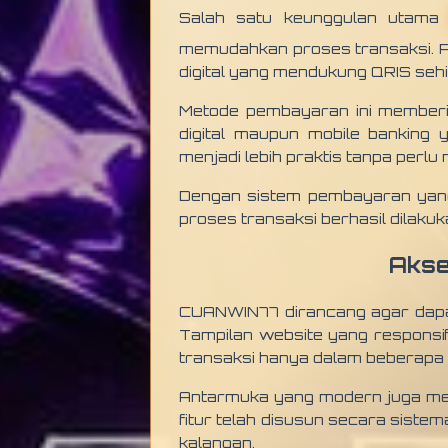
Salah satu keunggulan utam
memudahkan proses transaksi. 
digital yang mendukung QRIS sehin
Metode pembayaran ini memberika
digital maupun mobile banking 
menjadi lebih praktis tanpa perlu
Dengan sistem pembayaran yang
proses transaksi berhasil dilakuk
Akse
CUANWIN77 dirancang agar dapat
Tampilan website yang responsi
transaksi hanya dalam beberapa
Antarmuka yang modern juga me
fitur telah disusun secara sis
kalangan.