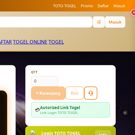
TOTO TOGEL
Promo
Daftar
Masuk
0
🛒
Masuk
FTAR
TOGEL ONLINE
TOGEL
QTY
+ Keranjang
Beli
Autorized Link Togel
💳
Link Login TOTO TOGEL
Login TOTO TOGEL