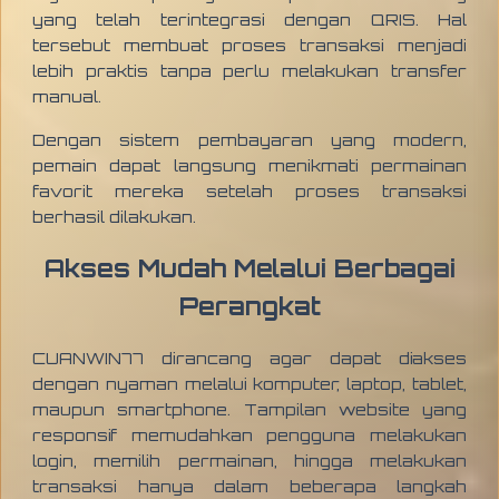
yang telah terintegrasi dengan QRIS. Hal
tersebut membuat proses transaksi menjadi
lebih praktis tanpa perlu melakukan transfer
manual.
Dengan sistem pembayaran yang modern,
pemain dapat langsung menikmati permainan
favorit mereka setelah proses transaksi
berhasil dilakukan.
Akses Mudah Melalui Berbagai
Perangkat
CUANWIN77 dirancang agar dapat diakses
dengan nyaman melalui komputer, laptop, tablet,
maupun smartphone. Tampilan website yang
responsif memudahkan pengguna melakukan
login, memilih permainan, hingga melakukan
transaksi hanya dalam beberapa langkah