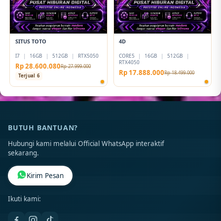
SITUS TOTO
4D
I7
|
16GB
|
512GB
|
RTX5050
CORE5
|
16GB
|
512GB
|
RTX4050
Rp 28.600.080
Rp 27.999.000
Rp 17.888.000
Rp 18.499.000
Terjual 6
BUTUH BANTUAN?
Hubungi kami melalui Official WhatsApp interaktif
sekarang.
Kirim Pesan
Ikuti kami: