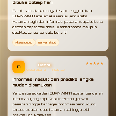
dibuka setiap hari
Salah satu alasan saya tetap menggunakan
CUANWIN77 adalah aksesnya yang stabil.
Halaman login dan informasi pasaran dapat dibuka
dengan cepat baik melalui smartphone maupun
desktop tanpa kendala berarti.
Akses Cepat
Server Stabil
★★★★★
Denny
D
Pengguna Lama • 1 minggu lalu
Informasi result dan prediksi angka
mudah ditemukan
Yang saya suka dari CUANWIN77 adalah penyajian
informasi yang rapi. Result terbaru jadwal
pasaran hingga berbagai informasi pendukung
tersedia dalam satu halaman sehingga lebih
praktis untuk diakses.