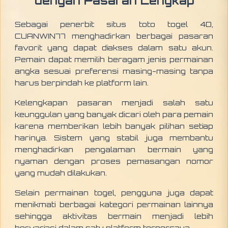
dengan Pasaran Lengkap
Sebagai penerbit situs toto togel 4D,
CUANWIN77 menghadirkan berbagai pasaran
favorit yang dapat diakses dalam satu akun.
Pemain dapat memilih beragam jenis permainan
angka sesuai preferensi masing-masing tanpa
harus berpindah ke platform lain.
Kelengkapan pasaran menjadi salah satu
keunggulan yang banyak dicari oleh para pemain
karena memberikan lebih banyak pilihan setiap
harinya. Sistem yang stabil juga membantu
menghadirkan pengalaman bermain yang
nyaman dengan proses pemasangan nomor
yang mudah dilakukan.
Selain permainan togel, pengguna juga dapat
menikmati berbagai kategori permainan lainnya
sehingga aktivitas bermain menjadi lebih
bervariasi dalam satu platform terpercaya.