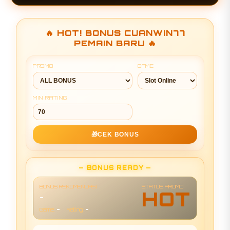
🔥 HOT! BONUS CUANWIN77
PEMAIN BARU 🔥
PROMO
GAME
MIN RATING
🎁
CEK BONUS
— BONUS READY —
BONUS REKOMENDASI
STATUS PROMO
HOT
-
-
-
Game:
Rating: