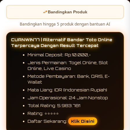
Bandingkan Produk
Bandingkan hingga 5 produk dengan bantuan AI
CUANWIN77 | Alternatif Bandar Toto Online
Terpercaya Dengan Result Tercepat
Minimal Deposit: Rp.10.000,-
Jenis Permainan: Togel Online, Slot
Online, Live Casino
Metode Pembayaran: Bank, QRIS, E-
Wallet
Mata Uang: IDR (Indonesian Rupiah)
Jam Operasional: 24 Jam Nonstop
Total Rating: 5.983.781
Rating: ⭐⭐⭐⭐⭐
Daftar Sekarang:
Klik Disini