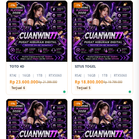
-1%
-1%
TOTO 4D
SITUS TOGEL
R7AI
|
16GB
|
1TB
|
RTX5060
R5AI
|
16GB
|
1TB
|
RTX5060
Rp 23.600.000
Rp 18.800.000
Rp 21.399.000
Rp 19.799.000
Terjual 6
Terjual 5
-1%
-1%