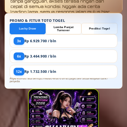
yang bikin bingung. CUANWIN77 kasih jalur
akses langsung ke sistem utama tanpa ribet.
Semua transparan, jelas, dan aman buat
pengguna yang pengen masuk ke platform
PROMO & FITUR TOTO TOGEL
tanpa distraksi.
Lomba Panjat
Lucky Draw
Prediksi Togel
Turnover
3x
Rp 6.929.700 / bln
6x
Rp 3.464.900 / bln
12x
Rp 1.732.500 / bln
Angka estimasi. Bisa berhttps://healacl-what-is-an-acl.pages.dev/ sesuai kebijakan bank /
penyedia.