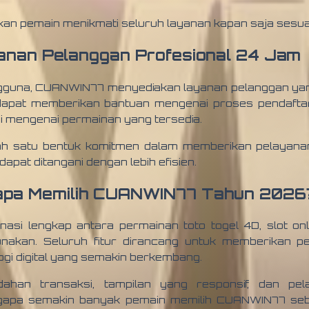
an pemain menikmati seluruh layanan kapan saja sesua
anan Pelanggan Profesional 24 Jam
guna, CUANWIN77 menyediakan layanan pelanggan ya
apat memberikan bantuan mengenai proses pendaftara
si mengenai permainan yang tersedia.
ah satu bentuk komitmen dalam memberikan pelayanan
pat ditangani dengan lebih efisien.
pa Memilih CUANWIN77 Tahun 2026
 lengkap antara permainan toto togel 4D, slot onli
nakan. Seluruh fitur dirancang untuk memberikan 
i digital yang semakin berkembang.
ahan transaksi, tampilan yang responsif, dan pe
ngapa semakin banyak pemain memilih CUANWIN77 seb