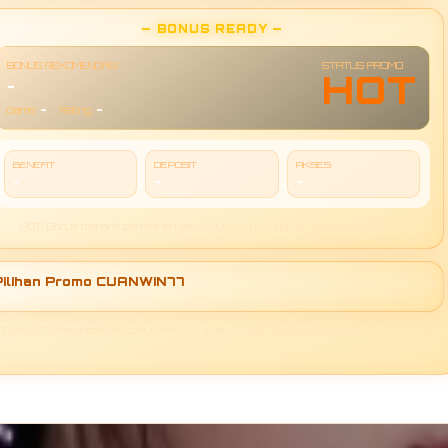
— BONUS READY —
BONUS REKOMENDASI
STATUS PROMO
HOT
-
-
-
Game:
Rating:
BENEFIT
DEPOSIT
AKSES
-
-
-
HOT! Bonus menarik permainan seru khusus untuk pemain baru CUANWIN77.
Pilihan Promo CUANWIN77
ANWIN77 menghadirkan bonus menarik akses cepat dan permainan seru untuk pemain
baru.