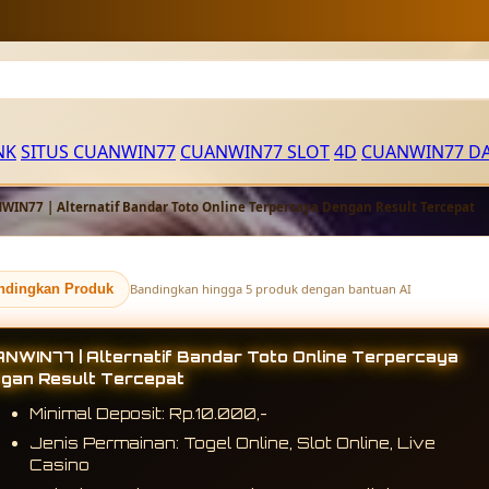
NK
SITUS CUANWIN77
CUANWIN77 SLOT
4D
CUANWIN77 DA
WIN77 | Alternatif Bandar Toto Online Terpercaya Dengan Result Tercepat
ndingkan Produk
Bandingkan hingga 5 produk dengan bantuan AI
NWIN77 | Alternatif Bandar Toto Online Terpercaya
gan Result Tercepat
Minimal Deposit: Rp.10.000,-
Jenis Permainan: Togel Online, Slot Online, Live
Casino