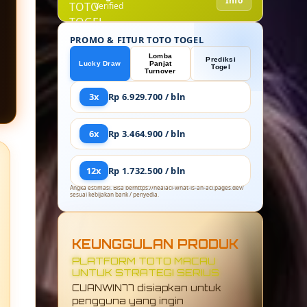
Info
Verified
PROMO & FITUR TOTO TOGEL
Lomba
Prediksi
Lucky Draw
Panjat
Togel
Turnover
3x
Rp 6.929.700 / bln
6x
Rp 3.464.900 / bln
12x
Rp 1.732.500 / bln
Angka estimasi. Bisa berhttps://healacl-what-is-an-acl.pages.dev/
sesuai kebijakan bank / penyedia.
KEUNGGULAN PRODUK
AKSES RESMI TANPA ARAH
MEMBINGUNGKAN
Nggak ada link berputar atau
halaman aneh yang bikin