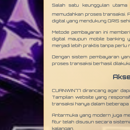
Salah satu keunggulan utam
memudahkan proses transaksi. 
digital yang mendukung QRIS sehin
Metode pembayaran ini memberika
digital maupun mobile banking 
menjadi lebih praktis tanpa perlu
Dengan sistem pembayaran yang
proses transaksi berhasil dilakuk
Akse
CUANWIN77 dirancang agar dapat
Tampilan website yang responsi
transaksi hanya dalam beberapa
Antarmuka yang modern juga me
fitur telah disusun secara sis
kalangan.