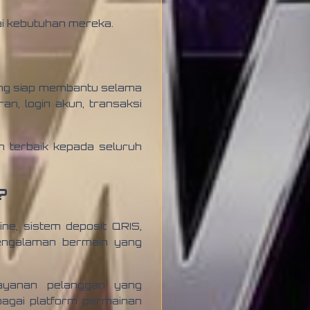
i kebutuhan mereka.
ng siap membantu selama
n, login akun, transaksi
 terbaik kepada seluruh
?
ne, sistem deposit QRIS,
pengalaman bermain yang
layanan pelanggan yang
agai platform permainan