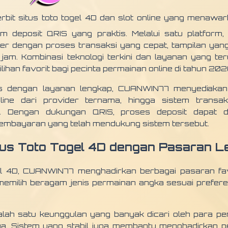
rbit situs toto togel 4D dan slot online yang menaw
 deposit QRIS yang praktis. Melalui satu platform,
ler dengan proses transaksi yang cepat, tampilan yan
am. Kombinasi teknologi terkini dan layanan yang ter
ihan favorit bagi pecinta permainan online di tahun 202
us dengan layanan lengkap, CUANWIN77 menyediakan
line dari provider ternama, hingga sistem transak
. Dengan dukungan QRIS, proses deposit dapat di
pembayaran yang telah mendukung sistem tersebut.
itus Toto Togel 4D dengan Pasaran 
gel 4D, CUANWIN77 menghadirkan berbagai pasaran fa
memilih beragam jenis permainan angka sesuai prefer
lah satu keunggulan yang banyak dicari oleh para p
rinya. Sistem yang stabil juga membantu menghadirkan