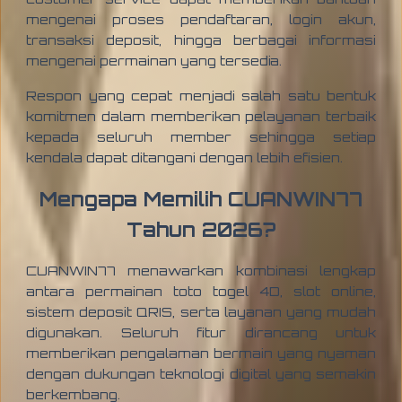
mengenai proses pendaftaran, login akun,
transaksi deposit, hingga berbagai informasi
mengenai permainan yang tersedia.
Respon yang cepat menjadi salah satu bentuk
komitmen dalam memberikan pelayanan terbaik
kepada seluruh member sehingga setiap
kendala dapat ditangani dengan lebih efisien.
Mengapa Memilih CUANWIN77
Tahun 2026?
CUANWIN77 menawarkan kombinasi lengkap
antara permainan toto togel 4D, slot online,
sistem deposit QRIS, serta layanan yang mudah
digunakan. Seluruh fitur dirancang untuk
memberikan pengalaman bermain yang nyaman
dengan dukungan teknologi digital yang semakin
berkembang.