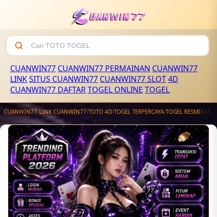
CUANWIN77
CUANWIN77 PERMAINAN
CUANWIN77
LINK
SITUS CUANWIN77
CUANWIN77 SLOT
4D
CUANWIN77 DAFTAR
TOGEL ONLINE
TOGEL
CUANWIN77
/
LINK CUANWIN77
/
TOTO 4D
/
TOGEL TERPERCAYA
/
TOGEL RESMI
/
CUANWIN77 | Alternatif Bandar Toto Online Terpercaya Dengan Result Tercepat