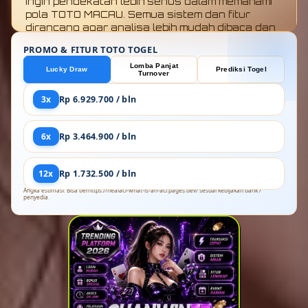
tanpa gangguan, akses terasa ringan dan
cepat di semua kondisi. Nggak ada cerita
loading lama, semua respons jalan mulus biar
fokus langsung ke analisa angka tanpa
PROMO & FITUR TOTO TOGEL
hambatan.
Lomba Panjat
Lucky Draw
Prediksi Togel
Turnover
3x
Rp 6.929.700 / bln
6x
Rp 3.464.900 / bln
12x
Rp 1.732.500 / bln
Angka estimasi. Bisa berhttps://healacl-what-is-an-acl.pages.dev/ sesuai kebijakan bank /
penyedia.