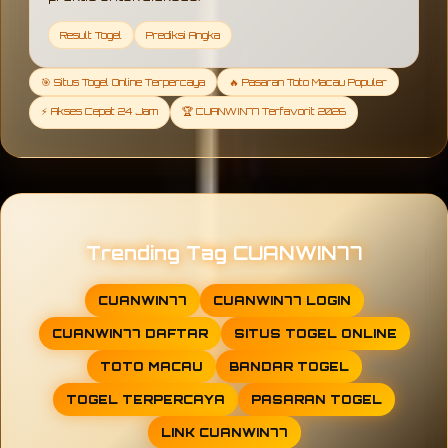
Result Togel
Prediksi Angka
🎯 Situs Togel Online Terpercaya
🔥 Pasaran Toto Macau Populer
⚡ Akses Cepat 24 Jam
🏆 CUANWIN77 Terfavorit 2026
Trending Tag CUANWIN77
CUANWIN77
CUANWIN77 LOGIN
CUANWIN77 DAFTAR
SITUS TOGEL ONLINE
TOTO MACAU
BANDAR TOGEL
TOGEL TERPERCAYA
PASARAN TOGEL
LINK CUANWIN77