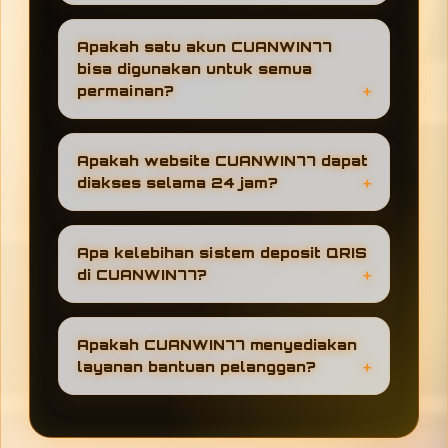
Apakah satu akun CUANWIN77
bisa digunakan untuk semua
permainan?
Apakah website CUANWIN77 dapat
diakses selama 24 jam?
Apa kelebihan sistem deposit QRIS
di CUANWIN77?
Apakah CUANWIN77 menyediakan
layanan bantuan pelanggan?