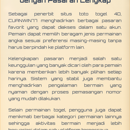
dengan Pasaran Lengkap
Sebagai penerbit situs toto togel 4D,
CUANWIN77 menghadirkan berbagai pasaran
favorit yang dapat diakses dalam satu akun.
Pemain dapat memilih beragam jenis permainan
angka sesuai preferensi masing-masing tanpa
harus berpindah ke platform lain.
Kelengkapan pasaran menjadi salah satu
keunggulan yang banyak dicari oleh para pemain
karena memberikan lebih banyak pilihan setiap
harinya. Sistem yang stabil juga membantu
menghadirkan pengalaman bermain yang
nyaman dengan proses pemasangan nomor
yang mudah dilakukan.
Selain permainan togel, pengguna juga dapat
menikmati berbagai kategori permainan lainnya
sehingga aktivitas bermain menjadi lebih
bervariasi dalam satu platform terpercaya.