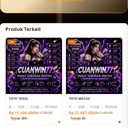
Produk Terkait
-2%
-1%
TOTO TOGEL
TOTO MACAU
I5
|
16GB
|
512GB
|
RTX3050
I7
|
16GB
|
512GB
|
RTX5050
Rp 11.500.000
Rp 22.887.000
Rp 12.799.000
Rp 21.999.000
Terjual 200+
Terjual 20+