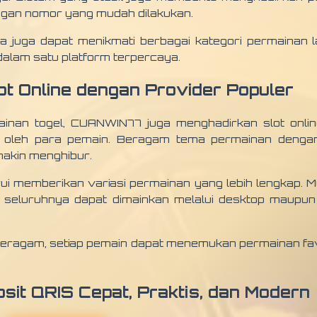
an nomor yang mudah dilakukan.
a juga dapat menikmati berbagai kategori permainan l
 dalam satu platform terpercaya.
ot Online dengan Provider Populer
nan togel, CUANWIN77 juga menghadirkan slot online
as oleh para pemain. Beragam tema permainan denga
akin menghibur.
ui memberikan variasi permainan yang lebih lengkap. Mul
, seluruhnya dapat dimainkan melalui desktop maupun
beragam, setiap pemain dapat menemukan permainan fav
sit QRIS Cepat, Praktis, dan Modern