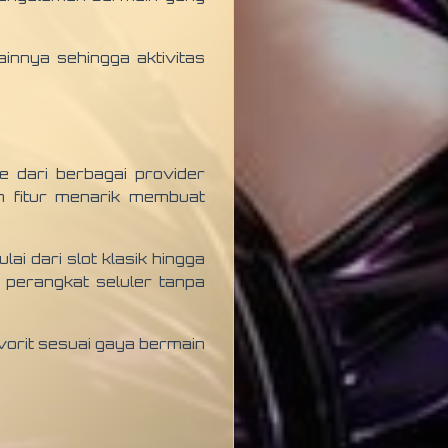
ainnya sehingga aktivitas
 dari berbagai provider
n fitur menarik membuat
ai dari slot klasik hingga
 perangkat seluler tanpa
orit sesuai gaya bermain