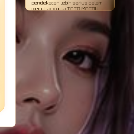
bingung. CUANWIN77 kasih jalur
akses langsung ke sistem utama
tanpa ribet. Semua transparan,
jelas, dan aman buat pengguna
yang pengen masuk ke platform
tanpa distraksi.