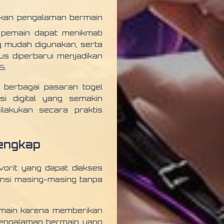
arkan pengalaman bermain
 pemain dapat menikmati
g mudah digunakan, serta
us diperbarui menjadikan
6.
 berbagai pasaran togel
si digital yang semakin
lakukan secara praktis
Lengkap
vorit yang dapat diakses
ensi masing-masing tanpa
emain karena memberikan
 pengalaman bermain yang