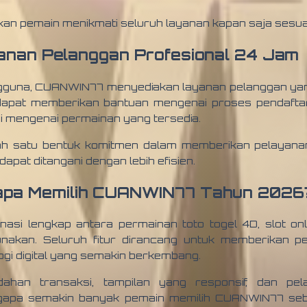
an pemain menikmati seluruh layanan kapan saja sesua
anan Pelanggan Profesional 24 Jam
guna, CUANWIN77 menyediakan layanan pelanggan ya
apat memberikan bantuan mengenai proses pendaftara
si mengenai permainan yang tersedia.
ah satu bentuk komitmen dalam memberikan pelayanan
pat ditangani dengan lebih efisien.
pa Memilih CUANWIN77 Tahun 2026
 lengkap antara permainan toto togel 4D, slot onli
nakan. Seluruh fitur dirancang untuk memberikan 
i digital yang semakin berkembang.
ahan transaksi, tampilan yang responsif, dan pe
ngapa semakin banyak pemain memilih CUANWIN77 seb