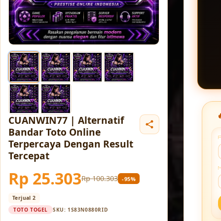
CUANWIN77 | Alternatif
Bandar Toto Online
Terpercaya Dengan Result
Tercepat
Rp 25.303
Rp 100.303
-95%
Terjual 2
TOTO TOGEL
SKU:
1S83N0880RID