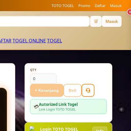
TOTO TOGEL
Promo
Daftar
Masuk
0
🛒
Masuk
FTAR
TOGEL ONLINE
TOGEL
QTY
+ Keranjang
Beli
Autorized Link Togel
💳
Link Login TOTO TOGEL
Login TOTO TOGEL