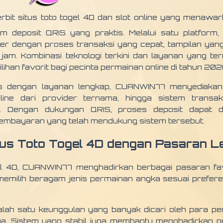
rbit situs toto togel 4D dan slot online yang menaw
 deposit QRIS yang praktis. Melalui satu platform,
ler dengan proses transaksi yang cepat, tampilan yan
am. Kombinasi teknologi terkini dan layanan yang ter
ihan favorit bagi pecinta permainan online di tahun 202
us dengan layanan lengkap, CUANWIN77 menyediakan
line dari provider ternama, hingga sistem transak
. Dengan dukungan QRIS, proses deposit dapat di
pembayaran yang telah mendukung sistem tersebut.
itus Toto Togel 4D dengan Pasaran 
gel 4D, CUANWIN77 menghadirkan berbagai pasaran fa
memilih beragam jenis permainan angka sesuai prefer
lah satu keunggulan yang banyak dicari oleh para p
rinya. Sistem yang stabil juga membantu menghadirkan