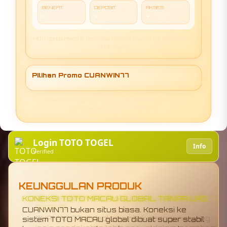
BENEFIT
DEPOSIT
AKSES
-
-
-
HOT! Bonus menarik permainan seru khusus untuk pemain baru
CUANWIN77.
Pilihan Promo CUANWIN77
CUANWIN77 menghadirkan bonus menarik akses cepat dan
permainan seru untuk pemain baru.
Login TOTO TOGEL
Info
Verified
KEUNGGULAN PRODUK
KONEKSI TOTO MACAU GLOBAL TANPA LAG
CUANWIN77 bukan situs biasa. Koneksi ke
sistem TOTO MACAU global dibuat super stabil