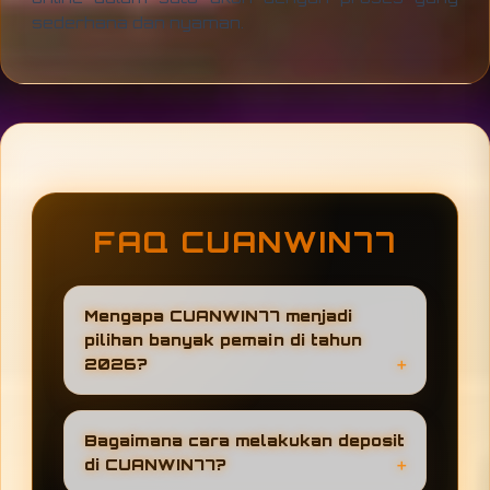
sederhana dan nyaman.
FAQ CUANWIN77
Mengapa CUANWIN77 menjadi
pilihan banyak pemain di tahun
2026?
Bagaimana cara melakukan deposit
di CUANWIN77?