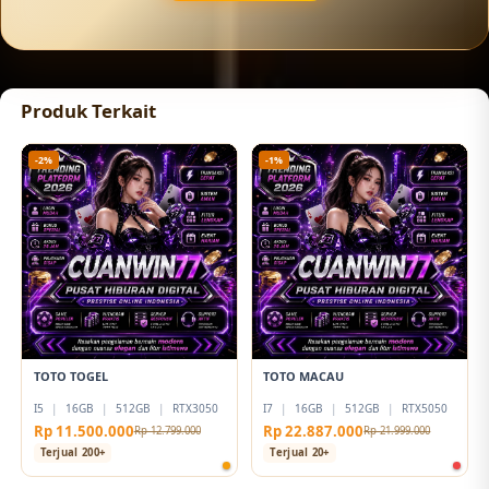
Produk Terkait
-2%
-1%
TOTO TOGEL
TOTO MACAU
I5
|
16GB
|
512GB
|
RTX3050
I7
|
16GB
|
512GB
|
RTX5050
Rp 11.500.000
Rp 22.887.000
Rp 12.799.000
Rp 21.999.000
Terjual 200+
Terjual 20+