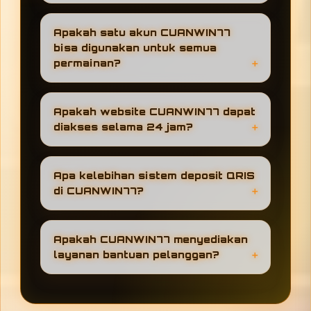
Apakah satu akun CUANWIN77
bisa digunakan untuk semua
permainan?
Apakah website CUANWIN77 dapat
diakses selama 24 jam?
Apa kelebihan sistem deposit QRIS
di CUANWIN77?
Apakah CUANWIN77 menyediakan
layanan bantuan pelanggan?