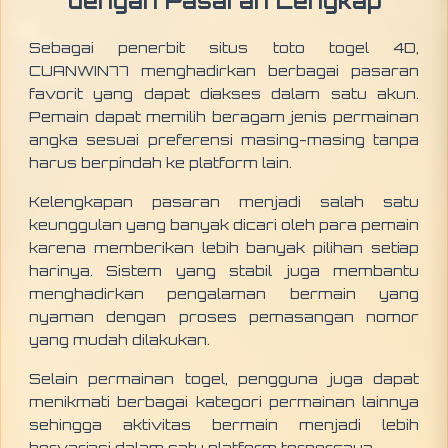
dengan Pasaran Lengkap
Sebagai penerbit situs toto togel 4D,
CUANWIN77 menghadirkan berbagai pasaran
favorit yang dapat diakses dalam satu akun.
Pemain dapat memilih beragam jenis permainan
angka sesuai preferensi masing-masing tanpa
harus berpindah ke platform lain.
Kelengkapan pasaran menjadi salah satu
keunggulan yang banyak dicari oleh para pemain
karena memberikan lebih banyak pilihan setiap
harinya. Sistem yang stabil juga membantu
menghadirkan pengalaman bermain yang
nyaman dengan proses pemasangan nomor
yang mudah dilakukan.
Selain permainan togel, pengguna juga dapat
menikmati berbagai kategori permainan lainnya
sehingga aktivitas bermain menjadi lebih
bervariasi dalam satu platform terpercaya.