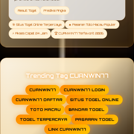
Result Togel
Prediksi Angka
🎯 Situs Togel Online Terpercaya
🔥 Pasaran Toto Macau Populer
⚡ Akses Cepat 24 Jam
🏆 CUANWIN77 Terfavorit 2026
Trending Tag CUANWIN77
CUANWIN77
CUANWIN77 LOGIN
CUANWIN77 DAFTAR
SITUS TOGEL ONLINE
TOTO MACAU
BANDAR TOGEL
TOGEL TERPERCAYA
PASARAN TOGEL
LINK CUANWIN77