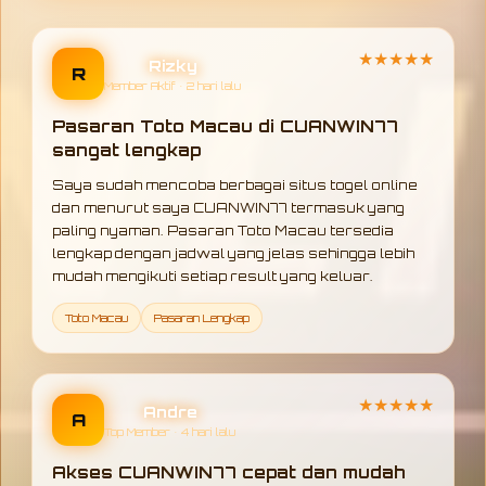
★★★★★
Rizky
R
Member Aktif • 2 hari lalu
Pasaran Toto Macau di CUANWIN77
sangat lengkap
Saya sudah mencoba berbagai situs togel online
dan menurut saya CUANWIN77 termasuk yang
paling nyaman. Pasaran Toto Macau tersedia
lengkap dengan jadwal yang jelas sehingga lebih
mudah mengikuti setiap result yang keluar.
Toto Macau
Pasaran Lengkap
★★★★★
Andre
A
Top Member • 4 hari lalu
Akses CUANWIN77 cepat dan mudah