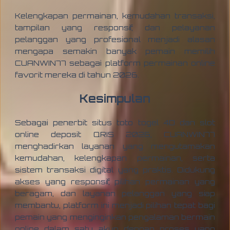
Kelengkapan permainan, kemudahan transaksi,
tampilan yang responsif, dan pelayanan
pelanggan yang profesional menjadi alasan
mengapa semakin banyak pemain memilih
CUANWIN77 sebagai platform permainan online
favorit mereka di tahun 2026.
Kesimpulan
Sebagai penerbit situs toto togel 4D dan slot
online deposit QRIS 2026, CUANWIN77
menghadirkan layanan yang mengutamakan
kemudahan, kelengkapan permainan, serta
sistem transaksi digital yang praktis. Didukung
akses yang responsif, pilihan permainan yang
beragam, dan layanan pelanggan yang siap
membantu, platform ini menjadi pilihan tepat bagi
pemain yang menginginkan pengalaman bermain
online dalam satu akun dengan proses yang