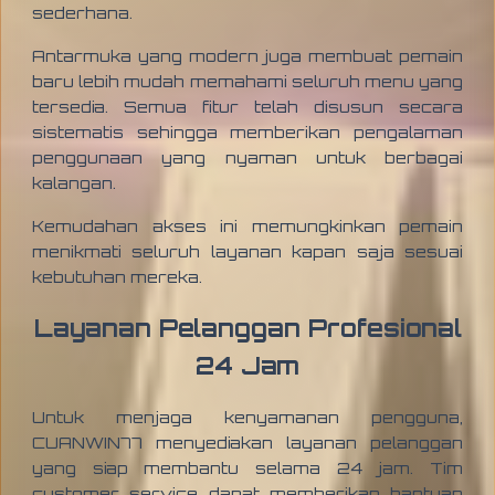
sederhana.
Antarmuka yang modern juga membuat pemain
baru lebih mudah memahami seluruh menu yang
tersedia. Semua fitur telah disusun secara
sistematis sehingga memberikan pengalaman
penggunaan yang nyaman untuk berbagai
kalangan.
Kemudahan akses ini memungkinkan pemain
menikmati seluruh layanan kapan saja sesuai
kebutuhan mereka.
Layanan Pelanggan Profesional
24 Jam
Untuk menjaga kenyamanan pengguna,
CUANWIN77 menyediakan layanan pelanggan
yang siap membantu selama 24 jam. Tim
customer service dapat memberikan bantuan