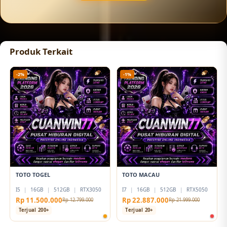
Produk Terkait
-2%
-1%
TOTO TOGEL
TOTO MACAU
I5
|
16GB
|
512GB
|
RTX3050
I7
|
16GB
|
512GB
|
RTX5050
Rp 11.500.000
Rp 22.887.000
Rp 12.799.000
Rp 21.999.000
Terjual 200+
Terjual 20+