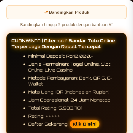
Bandingkan Produk
Bandingkan hingga 5 produk dengan bantuan AI
CUANWIN77 | Alternatif Bandar Toto Online
Terpercaya Dengan Result Tercepat
Minimal Deposit: Rp.10.000,-
Jenis Permainan: Togel Online, Slot
Online, Live Casino
Metode Pembayaran: Bank, QRIS, E-
Wallet
Mata Uang: IDR (Indonesian Rupiah)
Jam Operasional: 24 Jam Nonstop
Total Rating: 5.983.781
Rating: ⭐⭐⭐⭐⭐
Daftar Sekarang:
Klik Disini