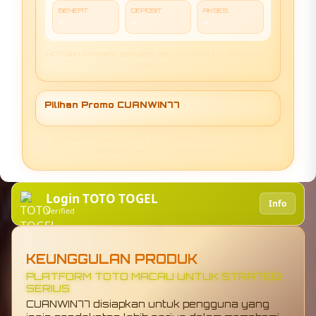
BENEFIT
DEPOSIT
AKSES
-
-
-
HOT! Bonus menarik permainan seru khusus untuk pemain baru
CUANWIN77.
Pilihan Promo CUANWIN77
CUANWIN77 menghadirkan bonus menarik akses cepat dan
permainan seru untuk pemain baru.
Login TOTO TOGEL
Info
Verified
KEUNGGULAN PRODUK
KONEKSI TOTO MACAU GLOBAL TANPA LAG
CUANWIN77 bukan situs biasa. Koneksi ke
sistem TOTO MACAU global dibuat super stabil