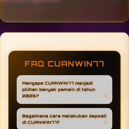
sederhana dan nyaman.
FAQ CUANWIN77
Mengapa CUANWIN77 menjadi
pilihan banyak pemain di tahun
2026?
Bagaimana cara melakukan deposit
di CUANWIN77?