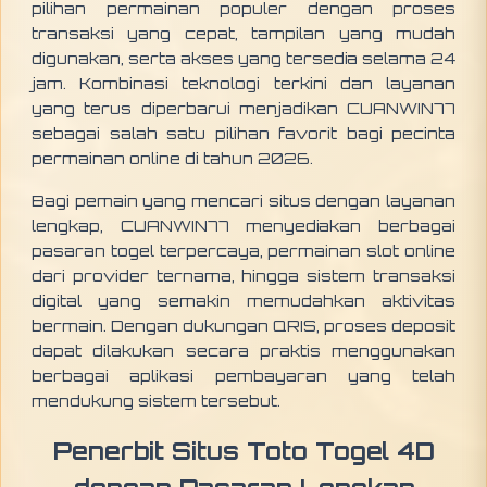
pilihan permainan populer dengan proses
transaksi yang cepat, tampilan yang mudah
digunakan, serta akses yang tersedia selama 24
jam. Kombinasi teknologi terkini dan layanan
yang terus diperbarui menjadikan CUANWIN77
sebagai salah satu pilihan favorit bagi pecinta
permainan online di tahun 2026.
Bagi pemain yang mencari situs dengan layanan
lengkap, CUANWIN77 menyediakan berbagai
pasaran togel terpercaya, permainan slot online
dari provider ternama, hingga sistem transaksi
digital yang semakin memudahkan aktivitas
bermain. Dengan dukungan QRIS, proses deposit
dapat dilakukan secara praktis menggunakan
berbagai aplikasi pembayaran yang telah
mendukung sistem tersebut.
Penerbit Situs Toto Togel 4D