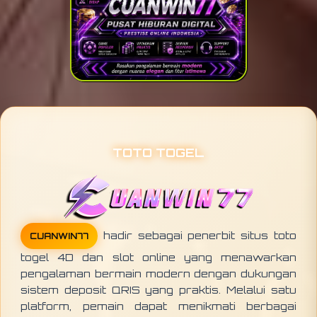
TOTO TOGEL
hadir sebagai penerbit situs toto
CUANWIN77
togel 4D dan slot online yang menawarkan
pengalaman bermain modern dengan dukungan
sistem deposit QRIS yang praktis. Melalui satu
platform, pemain dapat menikmati berbagai