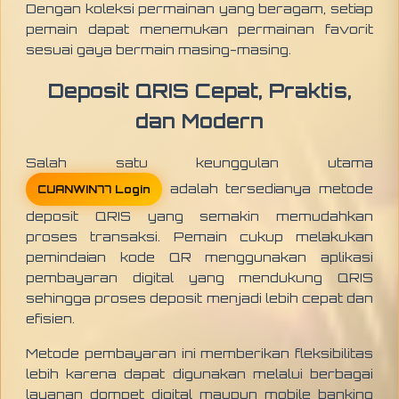
Dengan koleksi permainan yang beragam, setiap
pemain dapat menemukan permainan favorit
sesuai gaya bermain masing-masing.
Deposit QRIS Cepat, Praktis,
dan Modern
Salah satu keunggulan utama
adalah tersedianya metode
CUANWIN77 Login
deposit QRIS yang semakin memudahkan
proses transaksi. Pemain cukup melakukan
pemindaian kode QR menggunakan aplikasi
pembayaran digital yang mendukung QRIS
sehingga proses deposit menjadi lebih cepat dan
efisien.
Metode pembayaran ini memberikan fleksibilitas
lebih karena dapat digunakan melalui berbagai
layanan dompet digital maupun mobile banking