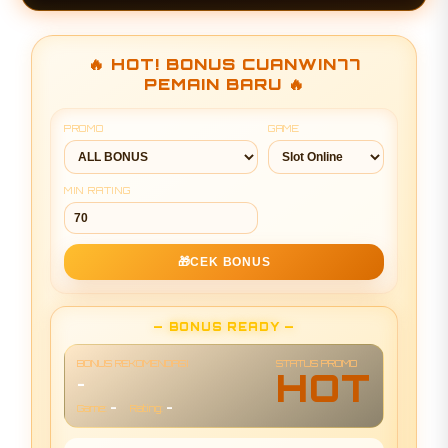
🔥 HOT! BONUS CUANWIN77
PEMAIN BARU 🔥
PROMO
GAME
MIN RATING
🎁
CEK BONUS
— BONUS READY —
BONUS REKOMENDASI
STATUS PROMO
HOT
-
-
-
Game:
Rating: