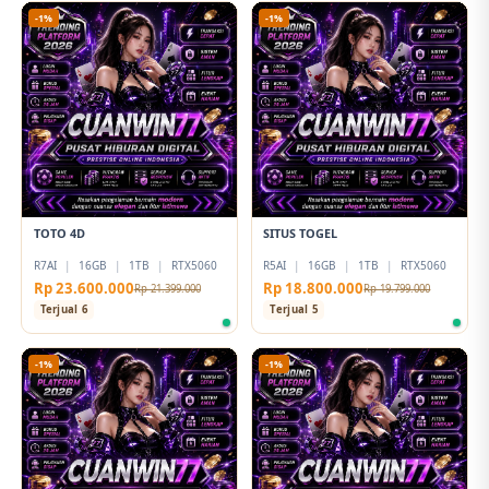
-1%
-1%
TOTO 4D
SITUS TOGEL
R7AI
|
16GB
|
1TB
|
RTX5060
R5AI
|
16GB
|
1TB
|
RTX5060
Rp 23.600.000
Rp 18.800.000
Rp 21.399.000
Rp 19.799.000
Terjual 6
Terjual 5
-1%
-1%