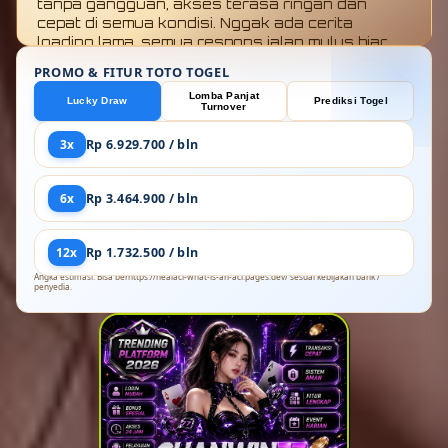
yang bikin bingung. CUANWIN77 kasih jalur
akses langsung ke sistem utama tanpa ribet.
Semua transparan, jelas, dan aman buat
pengguna yang pengen masuk ke platform
PROMO & FITUR TOTO TOGEL
tanpa distraksi.
Lomba Panjat
Lucky Draw
Prediksi Togel
Turnover
3x
Rp 6.929.700 / bln
6x
Rp 3.464.900 / bln
12x
Rp 1.732.500 / bln
Angka estimasi. Bisa berhttps://healacl-what-is-an-acl.pages.dev/ sesuai kebijakan bank /
penyedia.