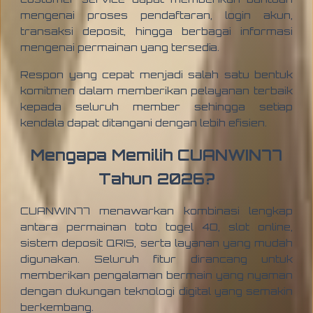
mengenai proses pendaftaran, login akun,
transaksi deposit, hingga berbagai informasi
mengenai permainan yang tersedia.
Respon yang cepat menjadi salah satu bentuk
komitmen dalam memberikan pelayanan terbaik
kepada seluruh member sehingga setiap
kendala dapat ditangani dengan lebih efisien.
Mengapa Memilih CUANWIN77
Tahun 2026?
CUANWIN77 menawarkan kombinasi lengkap
antara permainan toto togel 4D, slot online,
sistem deposit QRIS, serta layanan yang mudah
digunakan. Seluruh fitur dirancang untuk
memberikan pengalaman bermain yang nyaman
dengan dukungan teknologi digital yang semakin
berkembang.