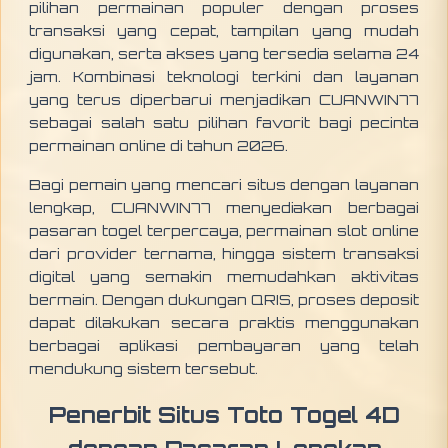
pilihan permainan populer dengan proses
transaksi yang cepat, tampilan yang mudah
digunakan, serta akses yang tersedia selama 24
jam. Kombinasi teknologi terkini dan layanan
yang terus diperbarui menjadikan CUANWIN77
sebagai salah satu pilihan favorit bagi pecinta
permainan online di tahun 2026.
Bagi pemain yang mencari situs dengan layanan
lengkap, CUANWIN77 menyediakan berbagai
pasaran togel terpercaya, permainan slot online
dari provider ternama, hingga sistem transaksi
digital yang semakin memudahkan aktivitas
bermain. Dengan dukungan QRIS, proses deposit
dapat dilakukan secara praktis menggunakan
berbagai aplikasi pembayaran yang telah
mendukung sistem tersebut.
Penerbit Situs Toto Togel 4D