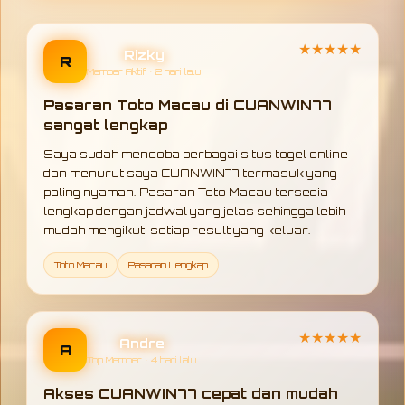
★★★★★
Rizky
R
Member Aktif • 2 hari lalu
Pasaran Toto Macau di CUANWIN77
sangat lengkap
Saya sudah mencoba berbagai situs togel online
dan menurut saya CUANWIN77 termasuk yang
paling nyaman. Pasaran Toto Macau tersedia
lengkap dengan jadwal yang jelas sehingga lebih
mudah mengikuti setiap result yang keluar.
Toto Macau
Pasaran Lengkap
★★★★★
Andre
A
Top Member • 4 hari lalu
Akses CUANWIN77 cepat dan mudah