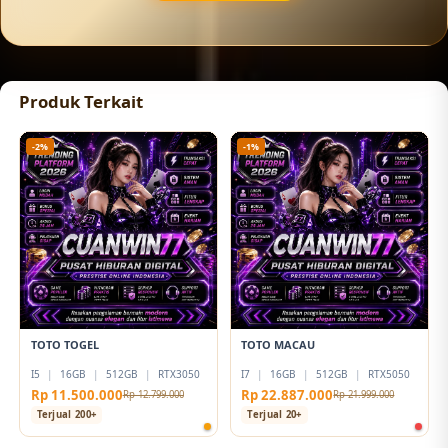
Produk Terkait
-2%
-1%
TOTO TOGEL
TOTO MACAU
I5
|
16GB
|
512GB
|
RTX3050
I7
|
16GB
|
512GB
|
RTX5050
Rp 11.500.000
Rp 22.887.000
Rp 12.799.000
Rp 21.999.000
Terjual 200+
Terjual 20+