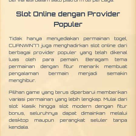
Slot Online dengan Provider
Populer
Tidak hanya menyediakan permainan togel,
CUANWIN77 juga menghadirkan slot online dari
berbagai provider populer yang telah dikenal
luas oleh para pemain. Beragam tema
permainan dengan fitur menarik membuat
pengalaman bermain menjadi semakin
menghibur.
Pilihan game yang terus diperbarui memberikan
variasi permainan yang lebih lengkap. Mulai dari
slot klasik hingga slot modern dengan fitur
bonus, seluruhnya dapat dimainkan melalui
desktop maupun perangkat seluler tanpa
kendala.