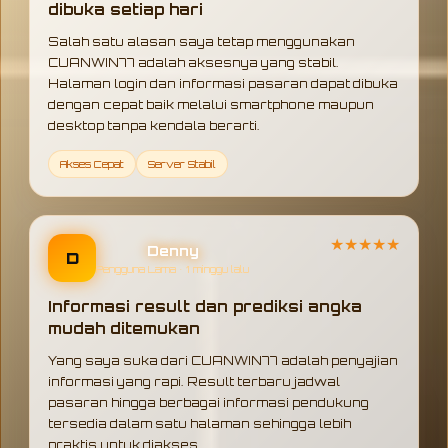
dibuka setiap hari
Salah satu alasan saya tetap menggunakan
CUANWIN77 adalah aksesnya yang stabil.
Halaman login dan informasi pasaran dapat dibuka
dengan cepat baik melalui smartphone maupun
desktop tanpa kendala berarti.
Akses Cepat
Server Stabil
★★★★★
Denny
D
Pengguna Lama • 1 minggu lalu
Informasi result dan prediksi angka
mudah ditemukan
Yang saya suka dari CUANWIN77 adalah penyajian
informasi yang rapi. Result terbaru jadwal
pasaran hingga berbagai informasi pendukung
tersedia dalam satu halaman sehingga lebih
praktis untuk diakses.