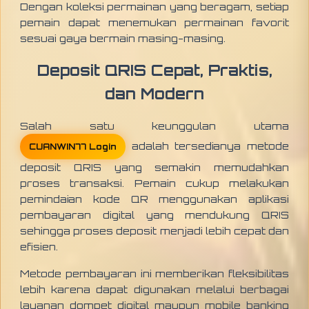
Dengan koleksi permainan yang beragam, setiap
pemain dapat menemukan permainan favorit
sesuai gaya bermain masing-masing.
Deposit QRIS Cepat, Praktis,
dan Modern
Salah satu keunggulan utama
adalah tersedianya metode
CUANWIN77 Login
deposit QRIS yang semakin memudahkan
proses transaksi. Pemain cukup melakukan
pemindaian kode QR menggunakan aplikasi
pembayaran digital yang mendukung QRIS
sehingga proses deposit menjadi lebih cepat dan
efisien.
Metode pembayaran ini memberikan fleksibilitas
lebih karena dapat digunakan melalui berbagai
layanan dompet digital maupun mobile banking