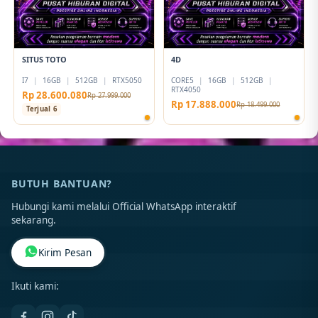
SITUS TOTO
4D
I7
|
16GB
|
512GB
|
RTX5050
CORE5
|
16GB
|
512GB
|
RTX4050
Rp 28.600.080
Rp 27.999.000
Rp 17.888.000
Rp 18.499.000
Terjual 6
BUTUH BANTUAN?
Hubungi kami melalui Official WhatsApp interaktif
sekarang.
Kirim Pesan
Ikuti kami: