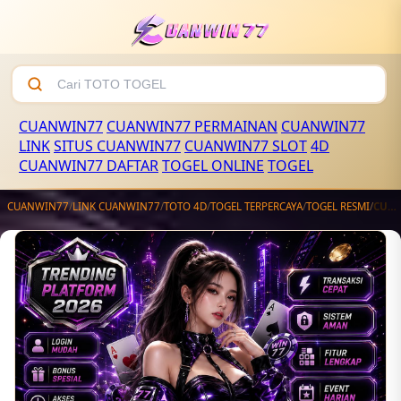
CUANWIN77
CUANWIN77 PERMAINAN
CUANWIN77
LINK
SITUS CUANWIN77
CUANWIN77 SLOT
4D
CUANWIN77 DAFTAR
TOGEL ONLINE
TOGEL
CUANWIN77
/
LINK CUANWIN77
/
TOTO 4D
/
TOGEL TERPERCAYA
/
TOGEL RESMI
/
CUANWIN77 | Alternatif Bandar Toto Online Terpercaya Dengan Result Tercepat