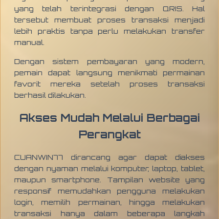
yang telah terintegrasi dengan QRIS. Hal
tersebut membuat proses transaksi menjadi
lebih praktis tanpa perlu melakukan transfer
manual.
Dengan sistem pembayaran yang modern,
pemain dapat langsung menikmati permainan
favorit mereka setelah proses transaksi
berhasil dilakukan.
Akses Mudah Melalui Berbagai
Perangkat
CUANWIN77 dirancang agar dapat diakses
dengan nyaman melalui komputer, laptop, tablet,
maupun smartphone. Tampilan website yang
responsif memudahkan pengguna melakukan
login, memilih permainan, hingga melakukan
transaksi hanya dalam beberapa langkah