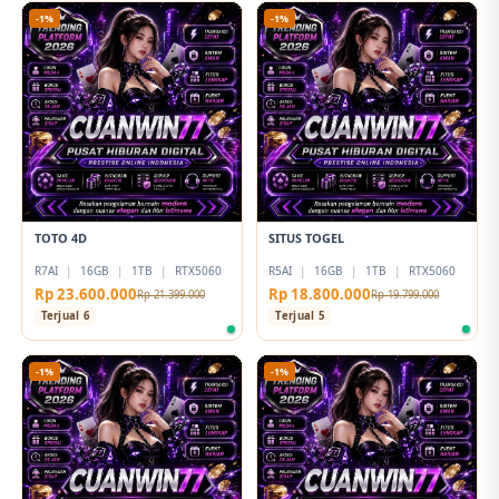
-1%
-1%
TOTO 4D
SITUS TOGEL
R7AI
|
16GB
|
1TB
|
RTX5060
R5AI
|
16GB
|
1TB
|
RTX5060
Rp 23.600.000
Rp 18.800.000
Rp 21.399.000
Rp 19.799.000
Terjual 6
Terjual 5
-1%
-1%